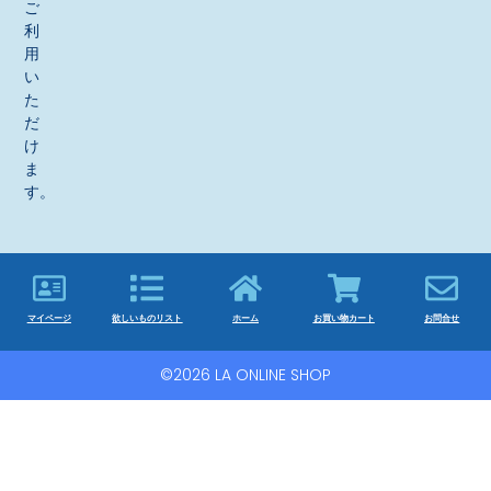
ご
利
用
い
た
だ
け
ま
す。
マイページ
欲しいものリスト
ホーム
お買い物カート
お問合せ
©2026 LA ONLINE SHOP