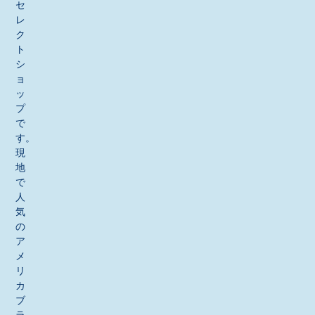
セ
レ
ク
ト
シ
ョ
ッ
プ
で
す。
現
地
で
人
気
の
ア
メ
リ
カ
ブ
ラ