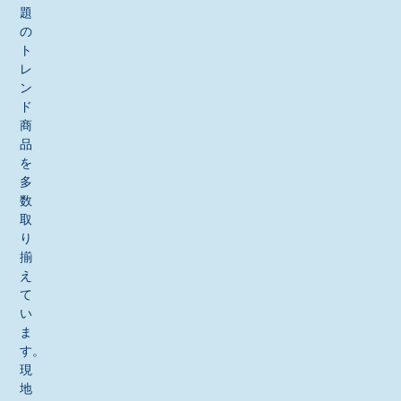
題
の
ト
レ
ン
ド
商
品
を
多
数
取
り
揃
え
て
い
ま
す。
現
地