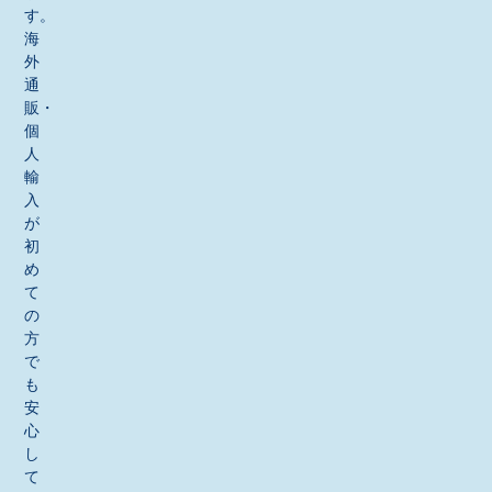
す。
海
外
通
販・
個
人
輸
入
が
初
め
て
の
方
で
も
安
心
し
て