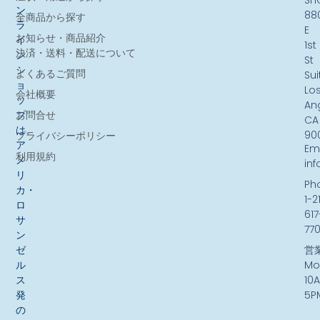
ン
88
全商品から探す
ラ
E
お知らせ・商品紹介
イ
1st
決済・送料・配送について
ン
St
シ
よくあるご質問
Sui
ョ
Lo
会社概要
ッ
An
お問合せ
プ
CA
は、
90
プライバシーポリシー
ア
Ema
利用規約
メ
in
リ
Ph
カ・
1-2
ロ
617
サ
77
ン
ゼ
営
ル
Mo
ス
10
発
5P
の