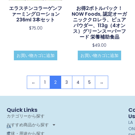
エラスチンコラーゲンフ
お得2ボトルパック！
ァーミングローション
NOW Foods, 認定オーガ
236ml 3本セット
ニッククロレラ、ピュア
パウダー、113g（4オン
$
75.00
ス）グリーンスーパーフ
ード 栄養補助食品
$
49.00
お買い物カゴに追加
お買い物カゴに追加
←
1
2
3
4
5
→
Quick Links
Co
Us
カテゴリーから探す
LA
おすすめ商品から探す
LA
ON
オ
症状・用途から探す
SH