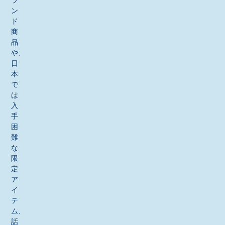
ン
ド
商
品
や、
日
本
で
は
入
手
困
難
な
限
定
ア
イ
テ
ム、
話