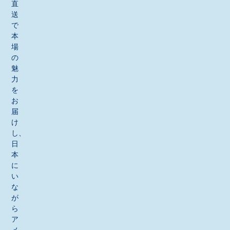
直
送
で
本
場
の
魅
力
を
お
届
け
し、
日
本
に
い
な
が
ら
ア
メ