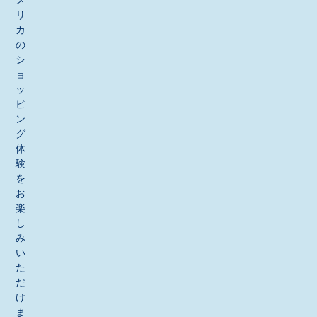
リ
カ
の
シ
ョ
ッ
ピ
ン
グ
体
験
を
お
楽
し
み
い
た
だ
け
ま