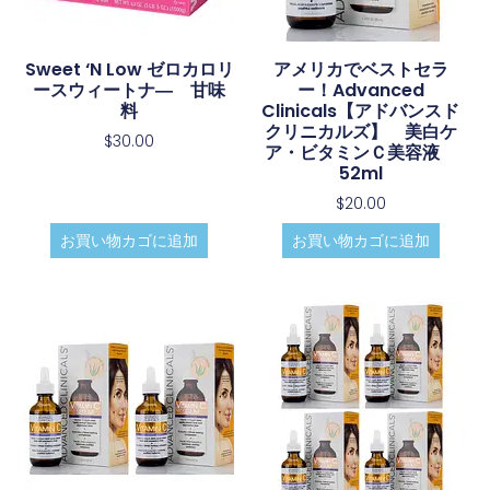
Sweet ‘N Low ゼロカロリ
アメリカでベストセラ
ースウィートナ― 甘味
ー！Advanced
料
Clinicals【アドバンスド
クリニカルズ】 美白ケ
$
30.00
ア・ビタミンＣ美容液
52ml
$
20.00
お買い物カゴに追加
お買い物カゴに追加