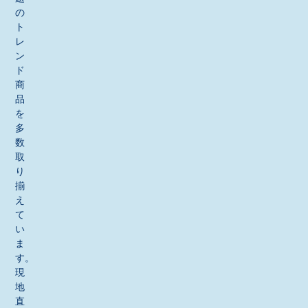
の
ト
レ
ン
ド
商
品
を
多
数
取
り
揃
え
て
い
ま
す。
現
地
直