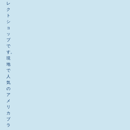
レ
ク
ト
シ
ョ
ッ
プ
で
す。
現
地
で
人
気
の
ア
メ
リ
カ
ブ
ラ