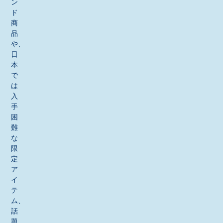
ン
ド
商
品
や、
日
本
で
は
入
手
困
難
な
限
定
ア
イ
テ
ム、
話
題