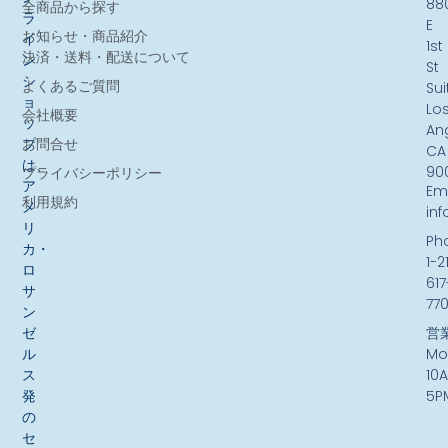
88
全商品から探す
ラ
E
お知らせ・商品紹介
イ
1st
決済・送料・配送について
ン
St
シ
よくあるご質問
Sui
ョ
Lo
会社概要
ッ
An
お問合せ
プ
CA
は、
90
プライバシーポリシー
ア
Ema
利用規約
メ
in
リ
Ph
カ・
1-2
ロ
617
サ
77
ン
ゼ
営
ル
Mo
ス
10
発
5P
の
セ