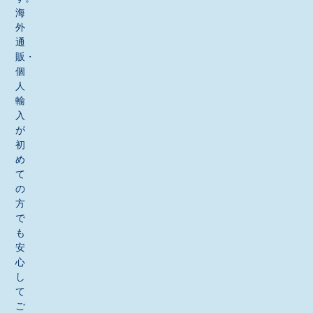
海
外
通
販・
個
人
輸
入
が
初
め
て
の
方
で
も
安
心
し
て
ご