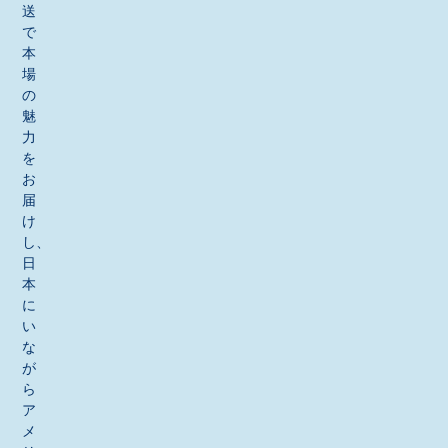
送
で
本
場
の
魅
力
を
お
届
け
し、
日
本
に
い
な
が
ら
ア
メ