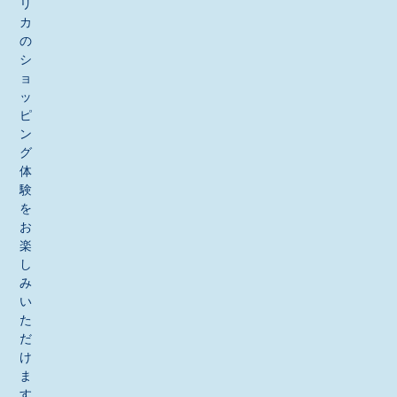
リ
カ
の
シ
ョ
ッ
ピ
ン
グ
体
験
を
お
楽
し
み
い
た
だ
け
ま
す。