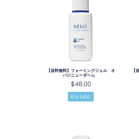
【送料無料】フォーミングジェル オ
【
バジニューダーム
$
48.00
続きを読む