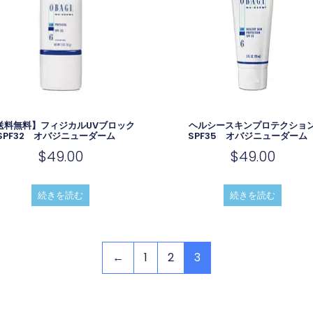
送料無料】フィジカルUVブロック
ヘルシースキンプロテクショ
SPF32 オバジニューダーム
SPF35 オバジニューダー
$
49.00
$
49.00
続きを読む
続きを読む
←
1
2
3