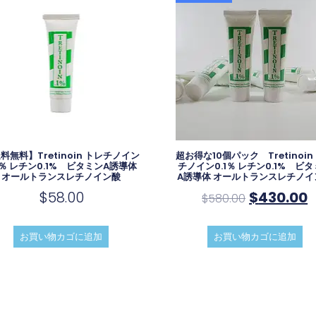
料無料】Tretinoin トレチノイン
超お得な10個パック Tretinoin
.1％ レチン0.1% ビタミンA誘導体
チノイン0.1％ レチン0.1% ビ
オールトランスレチノイン酸
A誘導体 オールトランスレチノイ
$
58.00
$
430.00
$
580.00
お買い物カゴに追加
お買い物カゴに追加