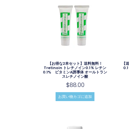
【お得な2本セット】送料無料！
【送
Tretinoin トレチノイン0.1％ レチン
0
0.1% ビタミンA誘導体 オールトラン
スレチノイン酸
$
88.00
お買い物カゴに追加