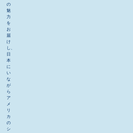
の
魅
力
を
お
届
け
し、
日
本
に
い
な
が
ら
ア
メ
リ
カ
の
シ