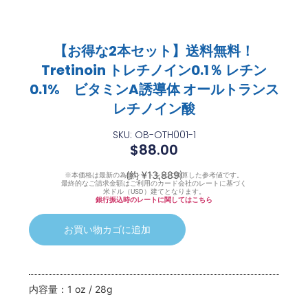
【お得な2本セット】送料無料！
Tretinoin トレチノイン0.1％ レチン
0.1% ビタミンA誘導体 オールトランス
レチノイン酸
SKU: OB-OTH001-1
$
88.00
(約 ¥13,889)
※本価格は最新の為替レートを元に換算した参考値です。
最終的なご請求金額はご利用のカード会社のレートに基づく
米ドル（USD）建てとなります。
銀行振込時のレートに関してはこちら
お買い物カゴに追加
内容量：1 oz / 28g