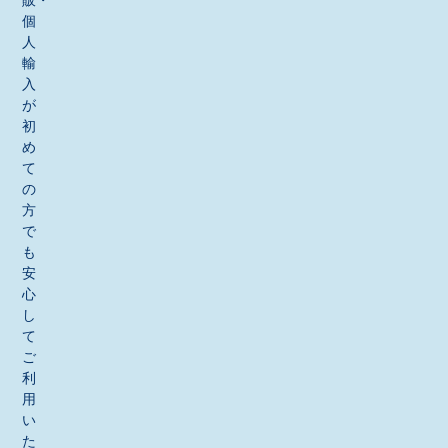
販・
個
人
輸
入
が
初
め
て
の
方
で
も
安
心
し
て
ご
利
用
い
た