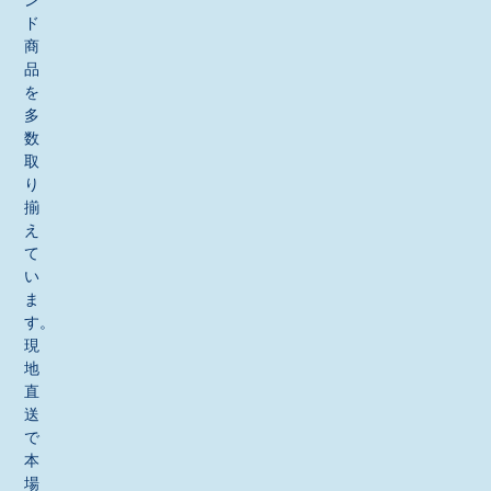
ン
ド
商
品
を
多
数
取
り
揃
え
て
い
ま
す。
現
地
直
送
で
本
場