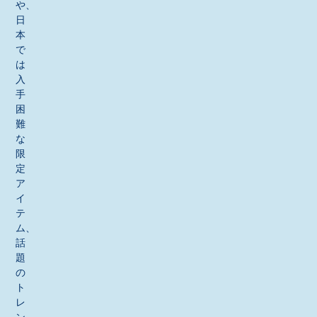
や、
日
本
で
は
入
手
困
難
な
限
定
ア
イ
テ
ム、
話
題
の
ト
レ