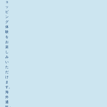
ョ
ッ
ピ
ン
グ
体
験
を
お
楽
し
み
い
た
だ
け
ま
す。
海
外
通