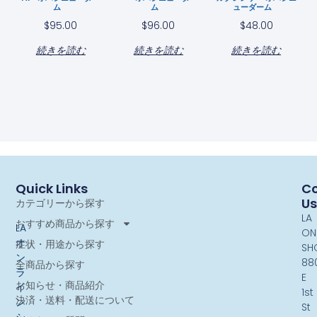
ム
ム
ューダーム
$
95.00
$
96.00
$
48.00
続きを読む
続きを読む
続きを読む
Quick Links
Co
Us
カテゴリーから探す
LA
おすすめ商品から探す
LA
ON
オ
症状・用途から探す
SH
ン
88
全商品から探す
ラ
E
お知らせ・商品紹介
イ
1st
決済・送料・配送について
ン
St