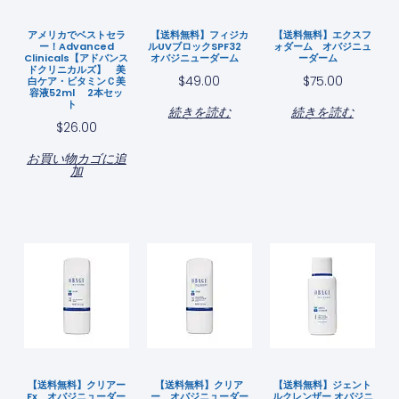
アメリカでベストセラ
【送料無料】フィジカ
【送料無料】エクスフ
ー！Advanced
ルUVブロックSPF32
ォダーム オバジニュ
Clinicals【アドバンス
オバジニューダーム
ーダーム
ドクリニカルズ】 美
$
49.00
$
75.00
白ケア・ビタミンＣ美
容液52ml 2本セッ
ト
続きを読む
続きを読む
$
26.00
お買い物カゴに追
加
【送料無料】クリアー
【送料無料】クリア
【送料無料】ジェント
Fx オバジニューダー
ー オバジニューダー
ルクレンザー オバジニ