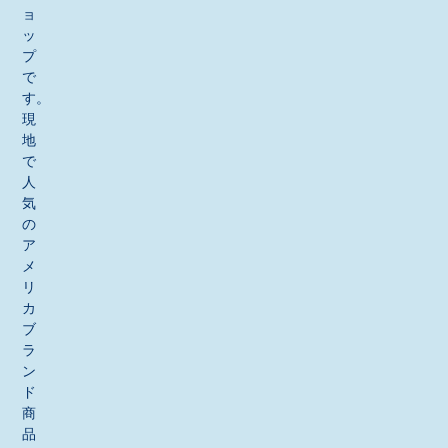
ョ
ッ
プ
で
す。
現
地
で
人
気
の
ア
メ
リ
カ
ブ
ラ
ン
ド
商
品