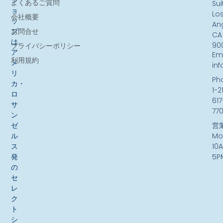
シ
よくあるご質問
Sui
ョ
Lo
会社概要
ッ
An
お問合せ
プ
CA
は、
90
プライバシーポリシー
ア
Ema
利用規約
メ
in
リ
Ph
カ・
1-2
ロ
617
サ
77
ン
ゼ
営
ル
Mo
ス
10
発
5P
の
セ
レ
ク
ト
シ