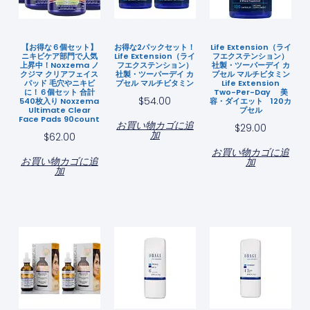
【お得な６個セット】
お得な2パックセット！
Life Extension（ライ
ニキビケア部門で人気
Life Extension（ライ
フエクステンション）
上昇中！Noxzema ノ
フエクステンション）
社製・ツーパーデイ カ
クジマ クリアフェイス
社製・ツーパーデイ カ
プセル マルチビタミン
パッド 毛穴やニキビ
プセル マルチビタミン
Life Extension
に！６個セット 合計
Two-Per-Day 美
$
54.00
540枚入り Noxzema
容・ダイエット 120カ
Ultimate Clear
プセル
Face Pads 90count
お買い物カゴに追
$
29.00
加
$
62.00
お買い物カゴに追
お買い物カゴに追
加
加