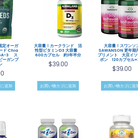
認定オーガ
大容量！カークランド 活
大容量！スワンソ
ド Chia
性型ビタミンD3 大容量
SAWANSON 更年期
GA-3 ス
600カプセル 約1年半分
プリメント 大豆イソ
ビーガンプ
ボン 120カプセル×
$
39.00
ン
$
39.00
00
ゴに追加
お買い物カゴに追加
お買い物カゴに追