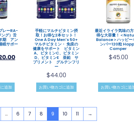
レーRA-
手軽にマルチビタミン摂
最近イライラ気味の方
ジング）舌
取！お得な2本セット！
得な大容量！＜Natur
年期 アン
One A Day Men’s 50+
Balance＞ハッピー
睡眠サポー
マルチビタミン・ 免疫の
ンパー120粒 Happ
健康をサポート ビタミン
Camper
A、ビタミンC、ビタミン
20.00
$
45.00
D、ビタミンE 亜鉛 サ
プリメント グルテンフリ
ー
$
44.00
ゴに追加
お買い物カゴに追加
お買い物カゴに追
…
6
7
8
9
10
11
→