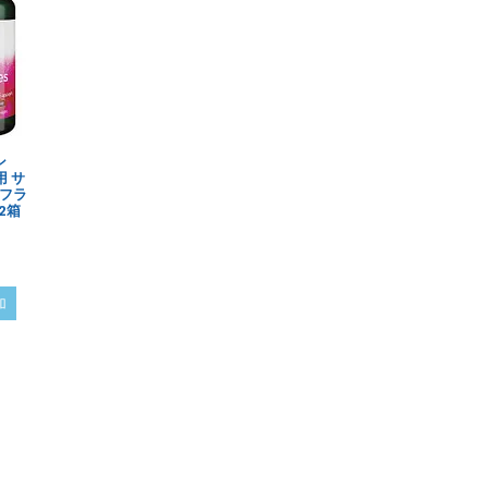
ン
用 サ
フラ
2箱
加