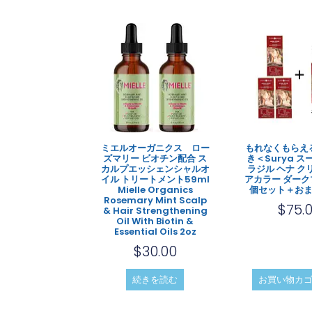
ミエルオーガニクス ロー
もれなくもらえ
ズマリー ビオチン配合 ス
き＜Surya ス
カルプエッシェンシャルオ
ラジル ヘナ ク
イル トリートメント59ml
アカラー ダーク
Mielle Organics
個セット＋お
Rosemary Mint Scalp
$
75.
& Hair Strengthening
Oil With Biotin &
Essential Oils 2oz
$
30.00
続きを読む
お買い物カ