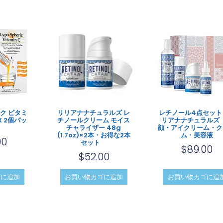
ク ビタミ
リリアナナチュラルズ レ
レチノール4点セット
X 2個パッ
チノールクリーム モイス
リアナナチュラルズ
チャライザー 48g
顔・アイクリーム・ク
(1.7oz)×2本・お得な2本
ム・美容液
00
セット
$
89.00
$
52.00
ゴに追加
お買い物カゴに追加
お買い物カゴに追