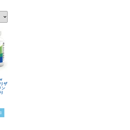
r
プリザ
メン
入り
加