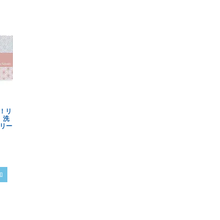
！リ
 洗
リー
加