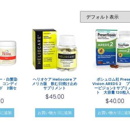
ー・白髪染
ヘリオケア Heliocare ア
ボシュロム社 Prese
、コンディ
メリカ版 飲む日焼け止め
Vision AREDS 2 
ド 2個セ
サプリメント
ービジョン2 サプリ
ト 大容量 120粒
$
45.00
00
$
40.00
ゴに追加
お買い物カゴに追加
お買い物カゴに追