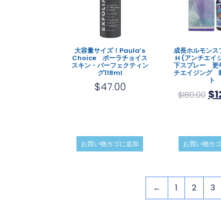
大容量サイズ！Paula’s
成長ホルモンスプ
Choice ポーラチョイス
H (アンチエイ
スキン・パーフェクティン
下スプレー 更
グ118ml
チエイジング 
ト
$
47.00
$
1
$
180.00
お買い物カゴに追加
お買い物カ
←
1
2
3