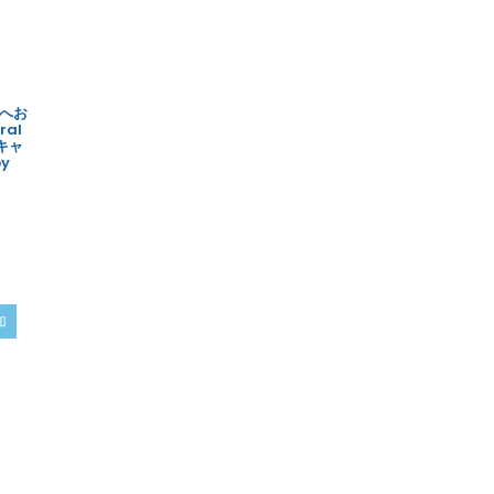
へお
al
キャ
y
加