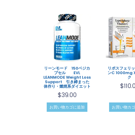
リーンモード 150ベジカ
リポスフェリッ
プセル EVL
ンC 1000mg 
LEANMODE Weight Loss
ク
Support 引き締まった
$
110.
体作り・燃焼系ダイエット
$
39.00
お買い物カゴに追加
お買い物カ