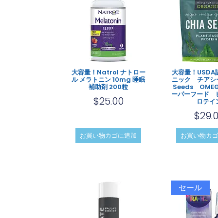
大容量！Natrol ナトロー
大容量！USDA
ル メラトニン 10mg 睡眠
ニック チアシー
補助剤 200粒
Seeds OME
ーパーフード 
$
25.00
ロテイ
$
29.
お買い物カゴに追加
お買い物カ
セール