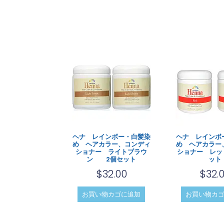
ヘナ レインボー・白髪染
ヘナ レインボ
め ヘアカラー、コンディ
め ヘアカラー
ショナー ライトブラウ
ショナー レッ
ン 2個セット
ット
$
32.00
$
32.
お買い物カゴに追加
お買い物カ