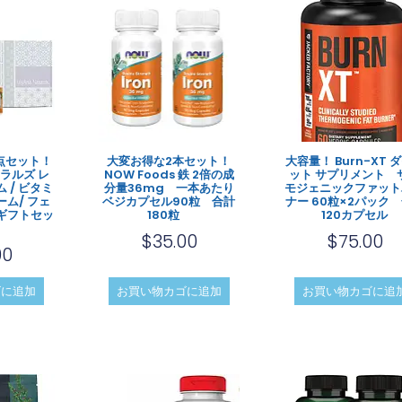
点セット！
大変お得な2本セット！
大容量！ Burn-XT 
ラルズ レ
NOW Foods 鉄 2倍の成
ット サプリメント 
 / ビタミ
分量36mg 一本あたり
モジェニックファット
ーム/ フェ
ベジカプセル90粒 合計
ナー 60粒×2パック
ギフトセッ
180粒
120カプセル
$
35.00
$
75.00
00
ゴに追加
お買い物カゴに追加
お買い物カゴに追