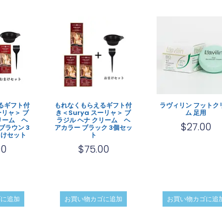
るギフト付
もれなくもらえるギフト付
ラヴィリン フットク
ーリャ＞ ブ
き＜Surya スーリャ＞ ブ
ム 足用
リーム ヘ
ラジル ヘナ クリーム ヘ
$
27.00
ブラウン 3
アカラー ブラック 3個セッ
まけセット
ト
00
$
75.00
ゴに追加
お買い物カゴに追加
お買い物カゴに追