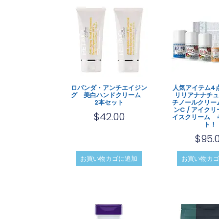
ロバンダ・アンチエイジン
人気アイテム4
グ 美白ハンドクリーム
リリアナナチュ
2本セット
チノールクリーム
ンC / アイクリ
$
42.00
イスクリーム 
ト！
$
95.
お買い物カゴに追加
お買い物カ