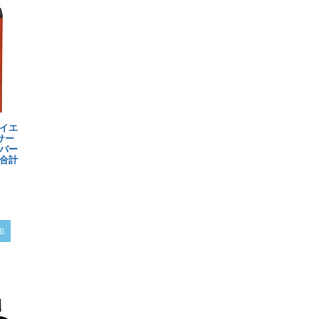
ダイエ
サー
バー
 合計
加