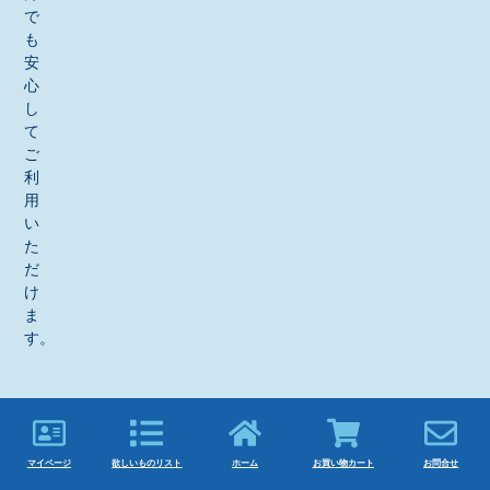
で
も
安
心
し
て
ご
利
用
い
た
だ
け
ま
す。
マイページ
欲しいものリスト
ホーム
お買い物カート
お問合せ