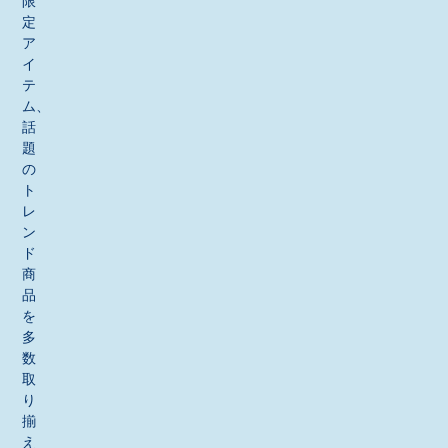
限
定
ア
イ
テ
ム、
話
題
の
ト
レ
ン
ド
商
品
を
多
数
取
り
揃
え