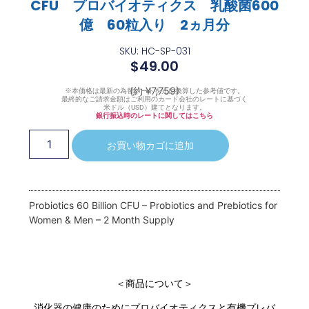
CFU プロバイオティクス 乳酸菌600
億 60粒入り 2ヵ月分
SKU: HC-SP-031
$
49.00
(約 ¥7,759)
※本価格は最新の為替レートを元に換算した参考値です。
最終的なご請求金額はご利用のカード会社のレートに基づく
米ドル（USD）建てとなります。
銀行振込時のレートに関してはこちら
お買い物カゴに追加
Probiotics 60 Billion CFU – Probiotics and Prebiotics for
Women & Men – 2 Month Supply
＜商品について＞
消化器の健康のためにプロバイオティクスと有機プレバ