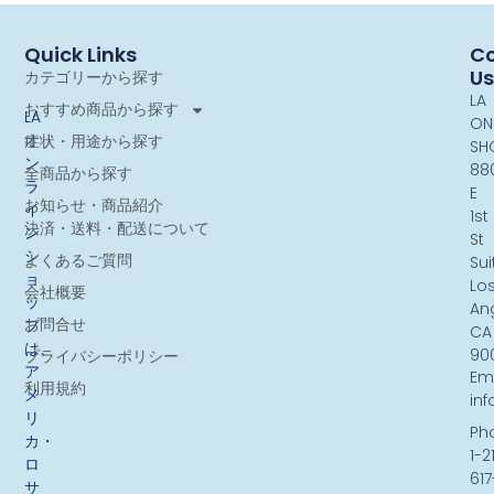
Quick Links
Co
Us
カテゴリーから探す
LA
おすすめ商品から探す
LA
ON
オ
症状・用途から探す
SH
ン
88
全商品から探す
ラ
E
お知らせ・商品紹介
イ
1st
決済・送料・配送について
ン
St
シ
よくあるご質問
Sui
ョ
Lo
会社概要
ッ
An
お問合せ
プ
CA
は、
90
プライバシーポリシー
ア
Ema
利用規約
メ
in
リ
Ph
カ・
1-2
ロ
617
サ