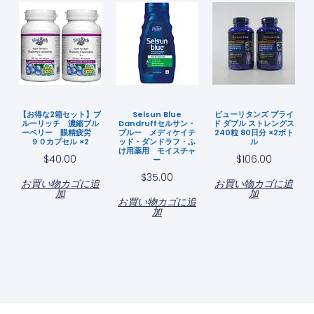
【お得な2箱セット】ブ
Selsun Blue
ピューリタンズ プライ
ルーリッチ 濃縮ブル
Dandruffセルサン・
ド ダブル ストレングス
ーベリー 眼精疲労
ブルー メディケイテ
240粒 80日分 ×2ボト
９０カプセル ×2
ッド・ダンドラフ・ふ
ル
け用薬用 モイスチャ
$
40.00
$
106.00
ー
$
35.00
お買い物カゴに追
お買い物カゴに追
加
加
お買い物カゴに追
加