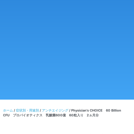
ホーム
/
症状別・用途別
/
アンチエイジング
/ Physician’s CHOICE 60 Billion
CFU プロバイオティクス 乳酸菌600億 60粒入り 2ヵ月分