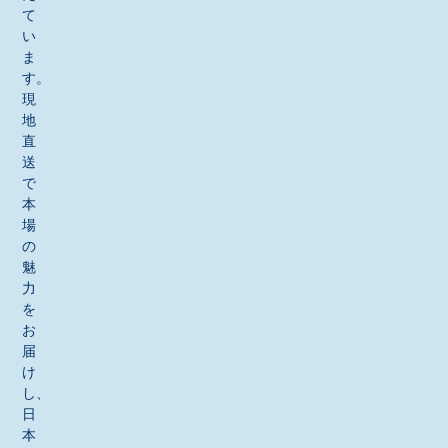
て
い
ま
す。
現
地
直
送
で
本
場
の
魅
力
を
お
届
け
し、
日
本