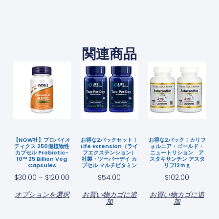
関連商品
【NOW社】プロバイオ
お得な2パックセット！
お得な2パック！カリフ
ティクス 250億植物性
Life Extension（ライ
ォルニア・ゴールド・
カプセル Probiotic-
フエクステンション）
ニュートリション ア
10™ 25 Billion Veg
社製・ツーパーデイ カ
スタキサンチン アスタ
Capsules
プセル マルチビタミン
リフ12ｍｇ
$
30.00
–
$
120.00
$
54.00
$
102.00
オプションを選択
お買い物カゴに追
お買い物カゴに追
加
加