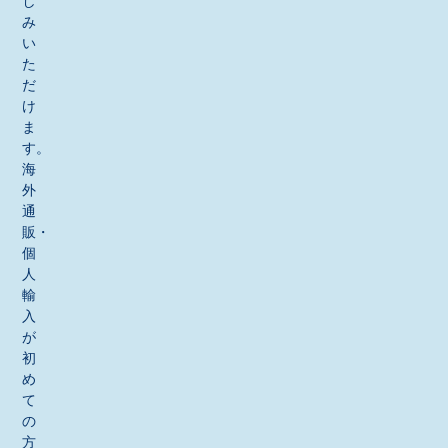
し
み
い
た
だ
け
ま
す。
海
外
通
販・
個
人
輸
入
が
初
め
て
の
方