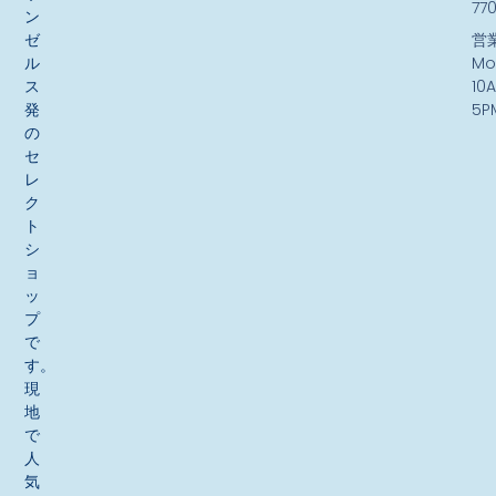
77
ン
ゼ
営
ル
Mo
ス
10
発
5P
の
セ
レ
ク
ト
シ
ョ
ッ
プ
で
す。
現
地
で
人
気