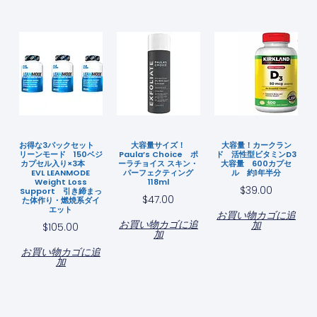
お得な3パックセット
大容量サイズ！
大容量！カークラン
リーンモード 150ベジ
Paula’s Choice ポ
ド 活性型ビタミンD3
カプセル入り×3本
ーラチョイス スキン・
大容量 600カプセ
EVL LEANMODE
パーフェクティング
ル 約1年半分
Weight Loss
118ml
$
39.00
Support 引き締まっ
$
47.00
た体作り・燃焼系ダイ
エット
お買い物カゴに追
お買い物カゴに追
加
$
105.00
加
お買い物カゴに追
加