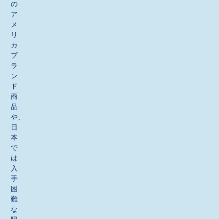
の
ア
メ
リ
カ
ブ
ラ
ン
ド
商
品
や、
日
本
で
は
入
手
困
難
な