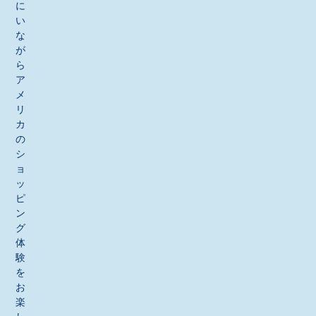
に
い
な
が
ら
ア
メ
リ
カ
の
シ
ョ
ッ
ピ
ン
グ
体
験
を
お
楽