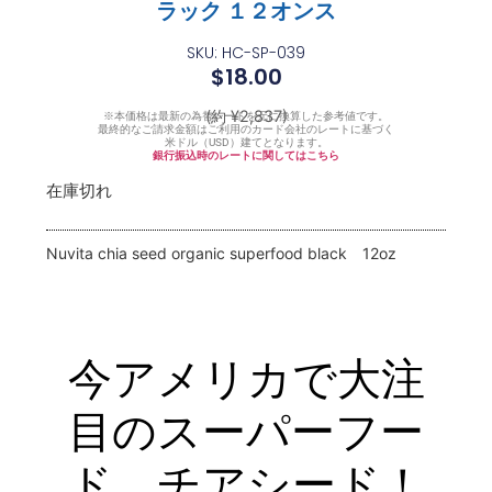
ラック １２オンス
SKU: HC-SP-039
$
18.00
(約 ¥2,837)
※本価格は最新の為替レートを元に換算した参考値です。
最終的なご請求金額はご利用のカード会社のレートに基づく
米ドル（USD）建てとなります。
銀行振込時のレートに関してはこちら
在庫切れ
Nuvita chia seed organic superfood black 12oz
今アメリカで大注
目のスーパーフー
ド、チアシード！