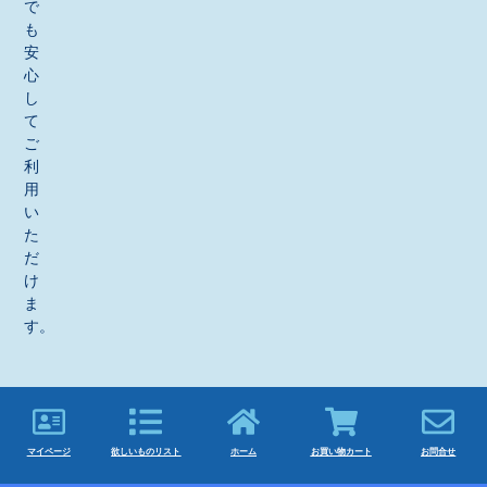
で
も
安
心
し
て
ご
利
用
い
た
だ
け
ま
す。
マイページ
欲しいものリスト
ホーム
お買い物カート
お問合せ