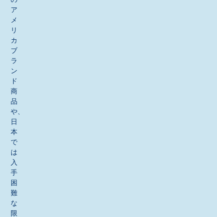
ア
メ
リ
カ
ブ
ラ
ン
ド
商
品
や、
日
本
で
は
入
手
困
難
な
限