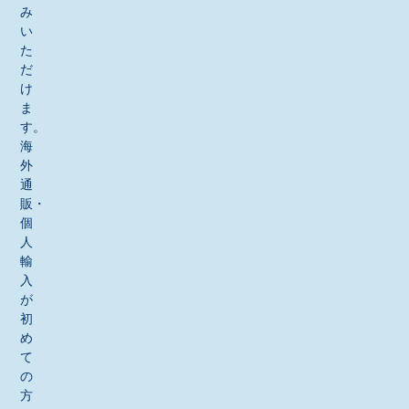
み
い
た
だ
け
ま
す。
海
外
通
販・
個
人
輸
入
が
初
め
て
の
方