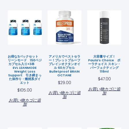
お得な3パックセット
アメリカでベストセラ
大容量サイズ！
リーンモード 150ベジ
ー！ブレットプルーフ
Paula’s Choice ポ
カプセル入り×3本
ブレインオクタンオイ
ーラチョイス スキン・
EVL LEANMODE
ル 60カプセル
パーフェクティング
Weight Loss
Bulletproof BRAIN
118ml
Support 引き締まっ
OCTANE
$
47.00
た体作り・燃焼系ダイ
$
29.00
エット
お買い物カゴに追
$
105.00
お買い物カゴに追
加
加
お買い物カゴに追
加