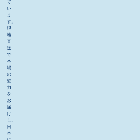
て
い
ま
す。
現
地
直
送
で
本
場
の
魅
力
を
お
届
け
し、
日
本
に