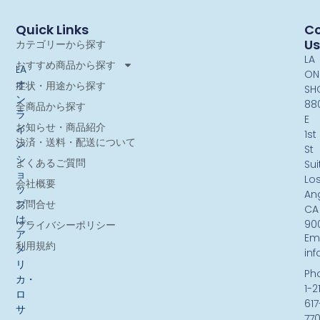
Quick Links
Co
Us
カテゴリーから探す
LA
おすすめ商品から探す
LA
ON
オ
症状・用途から探す
SH
ン
88
全商品から探す
ラ
E
お知らせ・商品紹介
イ
1st
決済・送料・配送について
ン
St
シ
よくあるご質問
Sui
ョ
Lo
会社概要
ッ
An
お問合せ
プ
CA
は、
90
プライバシーポリシー
ア
Ema
利用規約
メ
in
リ
Ph
カ・
1-2
ロ
617
サ
77