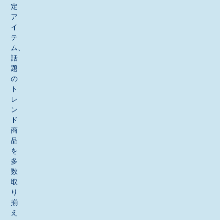
定
ア
イ
テ
ム、
話
題
の
ト
レ
ン
ド
商
品
を
多
数
取
り
揃
え