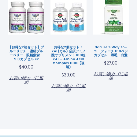
【お得な2箱セット】ブ
お得な2個セット！
Nature’s Way Fo-
ルーリッチ 濃縮ブル
KAL(カル) 必須アミノ
Ti フォーチ 100ベジ
ーベリー 眼精疲労
酸サプリメント 100粒
カプセル 薄毛・白髪
９０カプセル ×2
KAL – Amino Acid
$
27.00
Complex 1000 (複
$
40.00
製)
お買い物カゴに追
$
39.00
お買い物カゴに追
加
加
お買い物カゴに追
加