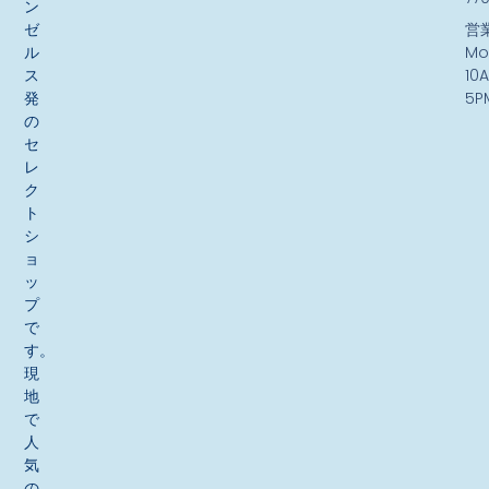
ン
ゼ
営
ル
Mo
ス
10
発
5P
の
セ
レ
ク
ト
シ
ョ
ッ
プ
で
す。
現
地
で
人
気
の