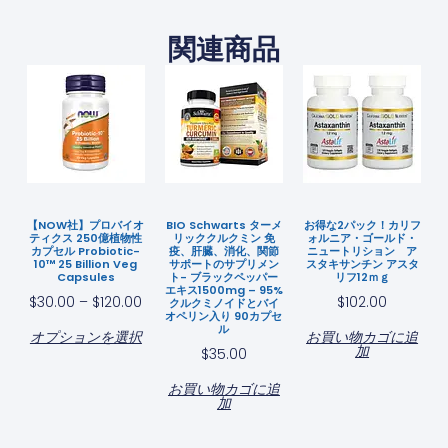
関連商品
【NOW社】プロバイオ
BIO Schwarts ターメ
お得な2パック！カリフ
ティクス 250億植物性
リッククルクミン 免
ォルニア・ゴールド・
カプセル Probiotic-
疫、肝臓、消化、関節
ニュートリション ア
10™ 25 Billion Veg
サポートのサプリメン
スタキサンチン アスタ
Capsules
ト- ブラックペッパー
リフ12ｍｇ
エキス1500mg – 95%
$
30.00
–
$
120.00
$
102.00
クルクミノイドとバイ
オペリン入り 90カプセ
ル
オプションを選択
お買い物カゴに追
加
$
35.00
お買い物カゴに追
加