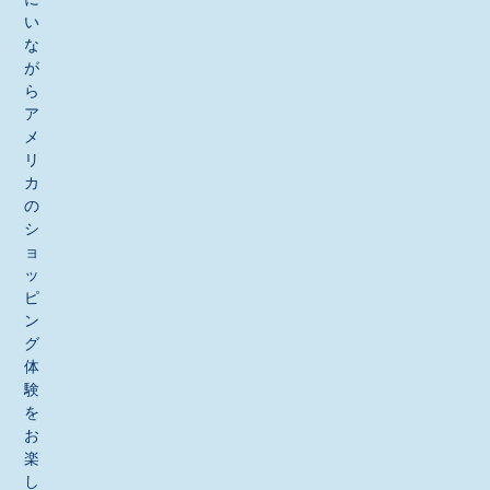
い
な
が
ら
ア
メ
リ
カ
の
シ
ョ
ッ
ピ
ン
グ
体
験
を
お
楽
し