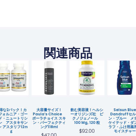
関連商品
得な2パック！カ
大容量サイズ！
飲む美容液！ヘルシ
Selsun Blue
フォルニア・ゴー
Paula’s Choice
ーオリジンズ社 ピ
Dandruffセ
ド・ニュートリシ
ポーラチョイス スキ
クノジェノール
ン・ブルー メ
ン アスタキサン
ン・パーフェクティ
100 Mg, 120 粒
ケイテッド・ダ
ン アスタリフ12ｍ
ング118ml
ラフ・ふけ用
$
92.00
Ｇ
モイスチャー
$
47.00