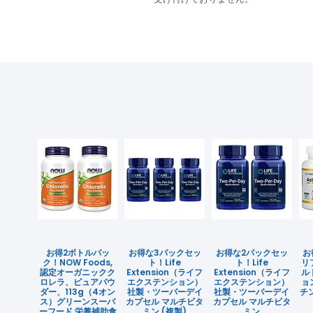
お得2ボトルパッ
お得な3パックセッ
お得な2パックセッ
お
ク！NOW Foods,
ト！Life
ト！Life
リ
認定オーガニックク
Extension（ライフ
Extension（ライフ
ル
ロレラ、ピュアパウ
エクステンション）
エクステンション）
ョ
ダー、113g（4オン
社製・ツーパーデイ
社製・ツーパーデイ
チ
ス）グリーンスーパ
カプセル マルチビタ
カプセル マルチビタ
ーフード 栄養補助食
ミン (複製)
ミン