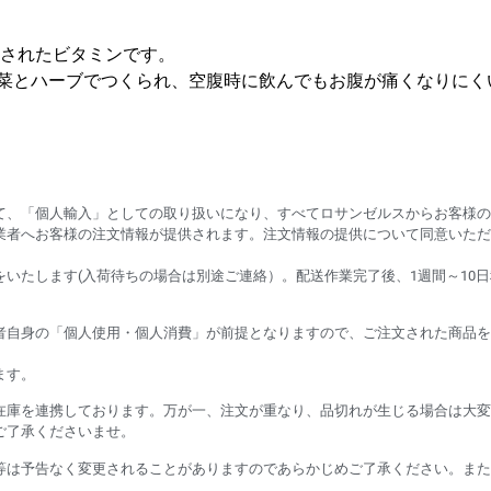
合されたビタミンです。
菜とハーブでつくられ、空腹時に飲んでもお腹が痛くなりにく
て、「個人輸入」としての取り扱いになり、すべてロサンゼルスからお客様の
業者へお客様の注文情報が提供されます。注文情報の提供について同意いただ
いたします(入荷待ちの場合は別途ご連絡）。配送作業完了後、1週間～10
者自身の「個人使用・個人消費」が前提となりますので、ご注文された商品を
ます。
在庫を連携しております。万が一、注文が重なり、品切れが生じる場合は大変
ご了承くださいませ。
等は予告なく変更されることがありますのであらかじめご了承ください。また