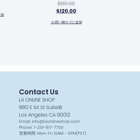
$
180.00
$
120.00
追加
お買い物カゴに追加
Contact Us
LA ONLINE SHOP
880 E 1st St Suite1B
Los Angeles CA 90012
Email: info@laonlineshop.com
Phone: 1-213-617-7700
営業時間: Mon-Fri 10AM - 5PM(PST)