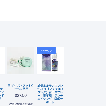
セール
ラヴィリン フットク
成長ホルモンスプレ
ルサ
リーム 足用
ーRA-H (アンチエイ
ディ
ジング）舌下スプレ
$
27.00
ンド
ー 更年期 アンチ
薬用
エイジング 睡眠サ
ポート
お買い物カゴに追加