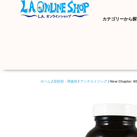
カテゴリーから探
ホーム
/
症状別・用途別
/
アンチエイジング
/ New Chapt