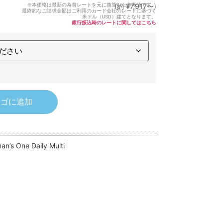
※本価格は最新の為替レートを元に換算した参考値です。
(約 ¥7,917〜)
最終的なご請求金額はご利用のカード会社のレートに基づく
米ドル（USD）建てとなります。
銀行振込時のレートに関してはこちら
カゴに追加
n’s One Daily Multi