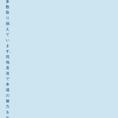
多
数
取
り
揃
え
て
い
ま
す。
現
地
直
送
で
本
場
の
魅
力
を
お