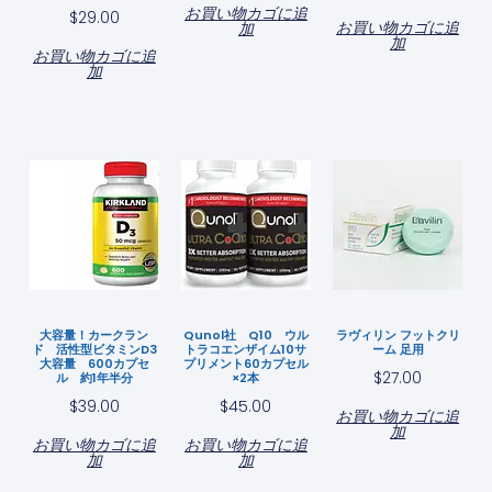
お買い物カゴに追
$
29.00
お買い物カゴに追
加
加
お買い物カゴに追
加
大容量！カークラン
Qunol社 Q10 ウル
ラヴィリン フットクリ
ド 活性型ビタミンD3
トラコエンザイム10サ
ーム 足用
大容量 600カプセ
プリメント60カプセル
$
27.00
ル 約1年半分
×2本
$
39.00
$
45.00
お買い物カゴに追
加
お買い物カゴに追
お買い物カゴに追
加
加