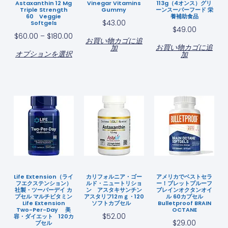
Astaxanthin 12 Mg
Vinegar Vitamins
113g（4オンス）グリ
Triple Strength
Gummy
ーンスーパーフード 栄
60 Veggie
養補助食品
$
43.00
Softgels
$
49.00
$
60.00
–
$
180.00
お買い物カゴに追
お買い物カゴに追
加
オプションを選択
加
Life Extension（ライ
カリフォルニア・ゴー
アメリカでベストセラ
フエクステンション）
ルド・ニュートリショ
ー！ブレットプルーフ
社製・ツーパーデイ カ
ン アスタキサンチン
ブレインオクタンオイ
プセル マルチビタミン
アスタリフ12ｍｇ・120
ル 60カプセル
Life Extension
ソフトカプセル
Bulletproof BRAIN
Two-Per-Day 美
OCTANE
$
52.00
容・ダイエット 120カ
$
29.00
プセル