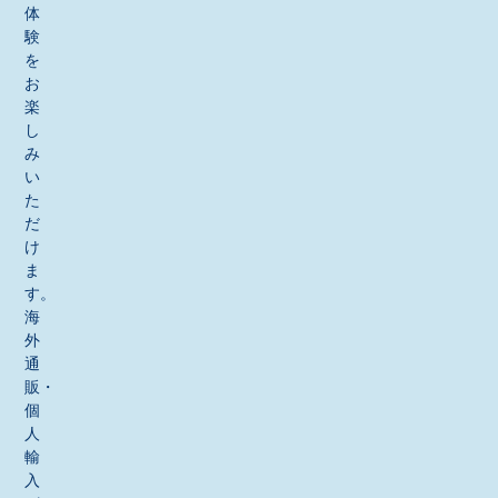
体
験
を
お
楽
し
み
い
た
だ
け
ま
す。
海
外
通
販・
個
人
輸
入