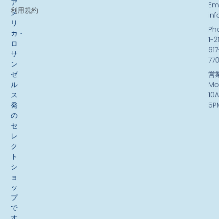
ア
Ema
利用規約
メ
in
リ
Ph
カ・
1-2
ロ
617
サ
77
ン
ゼ
営
ル
Mo
ス
10
発
5P
の
セ
レ
ク
ト
シ
ョ
ッ
プ
で
す。