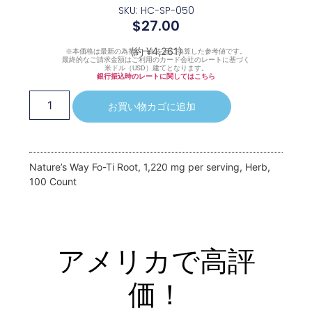
SKU: HC-SP-050
$
27.00
(約 ¥4,261)
※本価格は最新の為替レートを元に換算した参考値です。
最終的なご請求金額はご利用のカード会社のレートに基づく
米ドル（USD）建てとなります。
銀行振込時のレートに関してはこちら
お買い物カゴに追加
Nature’s Way Fo-Ti Root, 1,220 mg per serving, Herb,
100 Count
アメリカで高評
価！