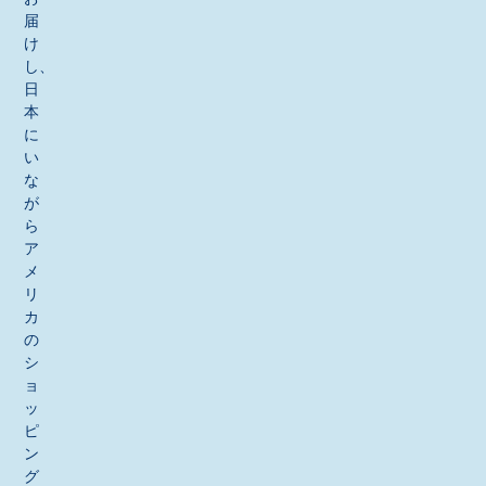
届
け
し、
日
本
に
い
な
が
ら
ア
メ
リ
カ
の
シ
ョ
ッ
ピ
ン
グ