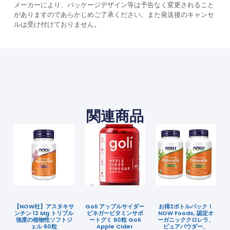
メーカーにより、パッケージデザイン等は予告なく変更されること
がありますのであらかじめご了承ください。また発送後のキャンセ
ルは受け付けておりません。
関連商品
【NOW社】アスタキサ
Goli アップルサイダー
お得2ボトルパック！
ンチン 12 Mg トリプル
ビネガービタミンサポ
NOW Foods, 認定オ
強度の植物性ソフトジ
ートグミ 60粒 Goli
ーガニッククロレラ、
ェル 60粒
Apple Cider
ピュアパウダー、