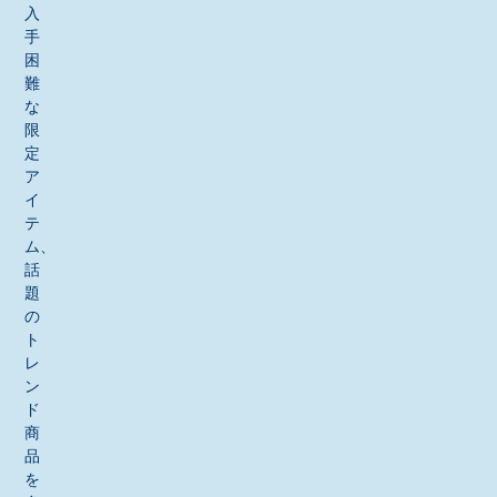
入
手
困
難
な
限
定
ア
イ
テ
ム、
話
題
の
ト
レ
ン
ド
商
品
を