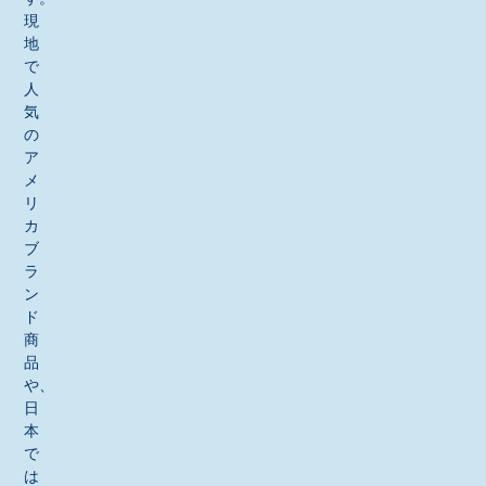
現
地
で
人
気
の
ア
メ
リ
カ
ブ
ラ
ン
ド
商
品
や、
日
本
で
は