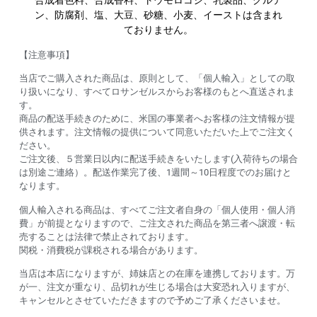
合成着色料、合成香料、トウモロコシ、乳製品、グルテ
ン、防腐剤、塩、大豆、砂糖、小麦、イーストは含まれ
ておりません。
【注意事項】
当店でご購入された商品は、原則として、「個人輸入」としての取
り扱いになり、すべてロサンゼルスからお客様のもとへ直送されま
す。
商品の配送手続きのために、米国の事業者へお客様の注文情報が提
供されます。注文情報の提供について同意いただいた上でご注文く
ださい。
ご注文後、５営業日以内に配送手続きをいたします(入荷待ちの場合
は別途ご連絡）。配送作業完了後、1週間～10日程度でのお届けと
なります。
個人輸入される商品は、すべてご注文者自身の「個人使用・個人消
費」が前提となりますので、ご注文された商品を第三者へ譲渡・転
売することは法律で禁止されております。
関税・消費税が課税される場合があります。
当店は本店になりますが、姉妹店との在庫を連携しております。万
が一、注文が重なり、品切れが生じる場合は大変恐れ入りますが、
キャンセルとさせていただきますので予めご了承くださいませ。