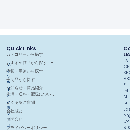
Quick Links
Co
Us
カテゴリーから探す
LA
おすすめ商品から探す
LA
ON
オ
症状・用途から探す
SH
ン
88
全商品から探す
ラ
E
お知らせ・商品紹介
イ
1st
決済・送料・配送について
ン
St
シ
よくあるご質問
Sui
ョ
Lo
会社概要
ッ
An
お問合せ
プ
CA
は、
90
プライバシーポリシー