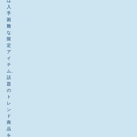
は
入
手
困
難
な
限
定
ア
イ
テ
ム、
話
題
の
ト
レ
ン
ド
商
品
を