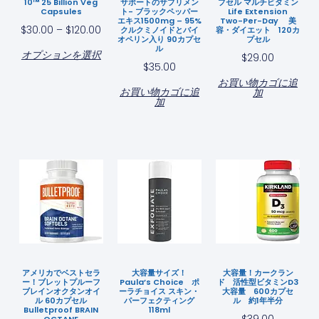
10™ 25 Billion Veg
サポートのサプリメン
プセル マルチビタミン
Capsules
ト- ブラックペッパー
Life Extension
エキス1500mg – 95%
Two-Per-Day 美
$
30.00
–
$
120.00
クルクミノイドとバイ
容・ダイエット 120カ
オペリン入り 90カプセ
プセル
ル
オプションを選択
$
29.00
$
35.00
お買い物カゴに追
お買い物カゴに追
加
加
アメリカでベストセラ
大容量サイズ！
大容量！カークラン
ー！ブレットプルーフ
Paula’s Choice ポ
ド 活性型ビタミンD3
ブレインオクタンオイ
ーラチョイス スキン・
大容量 600カプセ
ル 60カプセル
パーフェクティング
ル 約1年半分
Bulletproof BRAIN
118ml
$
39.00