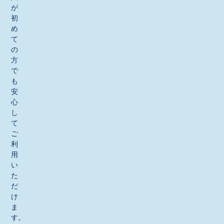
が
初
め
て
の
方
で
も
安
心
し
て
ご
利
用
い
た
だ
け
ま
す。