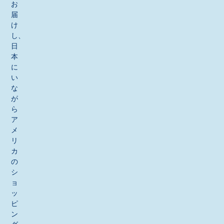
お
届
け
し、
日
本
に
い
な
が
ら
ア
メ
リ
カ
の
シ
ョ
ッ
ピ
ン