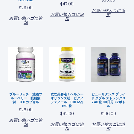
OCTANE
$
47.00
$
29.00
お買い物カゴに追
お買い物カゴに追
加
お買い物カゴに追
加
加
ブルーリッチ 濃縮ブ
飲む美容液！ヘルシー
ピューリタンズ プライ
ルーベリー 眼精疲
オリジンズ社 ピクノ
ド ダブル ストレングス
労 ９０カプセル
ジェノール 100 Mg,
240粒 80日分 ×2ボト
120 粒
ル
$
25.00
$
92.00
$
106.00
お買い物カゴに追
お買い物カゴに追
お買い物カゴに追
加
加
加