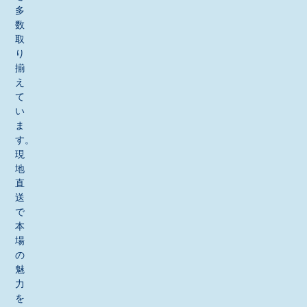
多
数
取
り
揃
え
て
い
ま
す。
現
地
直
送
で
本
場
の
魅
力
を