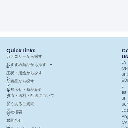
Quick Links
Co
Us
カテゴリーから探す
LA
おすすめ商品から探す
LA
ON
オ
症状・用途から探す
SH
ン
88
全商品から探す
ラ
E
お知らせ・商品紹介
イ
1st
決済・送料・配送について
ン
St
シ
よくあるご質問
Sui
ョ
Lo
会社概要
ッ
An
お問合せ
プ
CA
は、