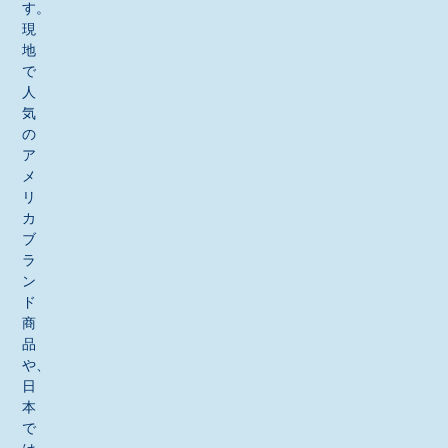
す。
現
地
で
人
気
の
ア
メ
リ
カ
ブ
ラ
ン
ド
商
品
や、
日
本
で