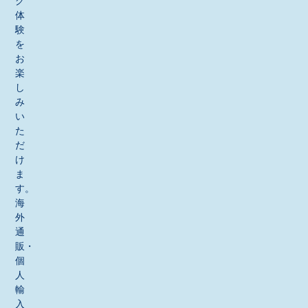
グ
体
験
を
お
楽
し
み
い
た
だ
け
ま
す。
海
外
通
販・
個
人
輸
入