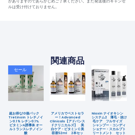
がありますのであらかじめご了承ください。また発送後のキャンセ
ルは受け付けておりません。
関連商品
セール
超お得な10個パック
アメリカでベストセラ
Nioxin ナイオキシン
Tretinoin トレチノイ
ー！Advanced
システム2 薄毛・抜け
ン0.1％ レチン0.1%
Clinicals【アドバンス
毛ケア フルサイズ
ビタミンA誘導体 オー
ドクリニカルズ】 美
シャンプー・コンディ
ルトランスレチノイン
白ケア・ビタミンＣ美
ショナー・スカルプト
酸
容液52ml 2本セッ
リートメント セット