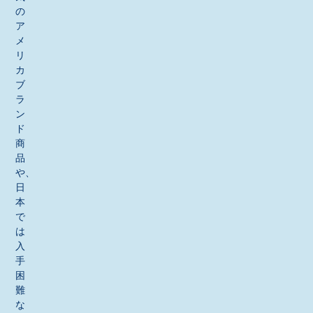
の
ア
メ
リ
カ
ブ
ラ
ン
ド
商
品
や、
日
本
で
は
入
手
困
難
な