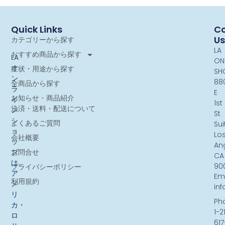
Quick Links
Co
Us
カテゴリーから探す
LA
おすすめ商品から探す
LA
ON
オ
症状・用途から探す
SH
ン
88
全商品から探す
ラ
E
お知らせ・商品紹介
イ
1st
決済・送料・配送について
ン
St
シ
よくあるご質問
Sui
ョ
Lo
会社概要
ッ
An
お問合せ
プ
CA
は、
90
プライバシーポリシー
ア
Ema
利用規約
メ
in
リ
Ph
カ・
1-2
ロ
617