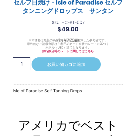
セルフ日焼け・Isle of Paradise セルフ
タンニングドロップス サンタン
SKU: HC-BT-007
$
49.00
(約 ¥7,759)
※本価格は最新の為替レートを元に換算した参考値です。
最終的なご請求金額はご利用のカード会社のレートに基づく
米ドル（USD）建てとなります。
銀行振込時のレートに関してはこちら
お買い物カゴに追加
Isle of Paradise Self Tanning Drops
アメリカでベスト