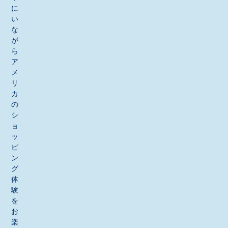
に
い
な
が
ら
ア
メ
リ
カ
の
シ
ョ
ッ
ピ
ン
グ
体
験
を
お
楽