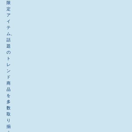
限
定
ア
イ
テ
ム、
話
題
の
ト
レ
ン
ド
商
品
を
多
数
取
り
揃