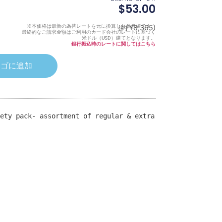
$
53.00
※本価格は最新の為替レートを元に換算した参考値です。
(約 ¥8,365)
最終的なご請求金額はご利用のカード会社のレートに基づく
米ドル（USD）建てとなります。
銀行振込時のレートに関してはこちら
カゴに追加
ety pack- assortment of regular & extra 