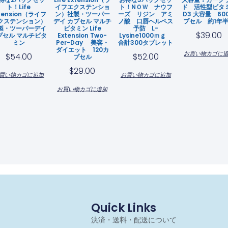
ト！Life
イフエクステンショ
ト！NＯＷ ナウフ
ド 活性型ビタ
tension（ライフ
ン）社製・ツーパー
ーズ リジン アミ
D3 大容量 60
クステンション）
デイ カプセル マルチ
ノ酸 口唇ヘルペス
プセル 約1年
製・ツーパーデイ
ビタミン Life
予防 L-
$
39.00
プセル マルチビタ
Extension Two-
Lysine1000ｍｇ
ミン
Per-Day 美容・
合計300タブレット
ダイエット 120カ
お買い物カゴに
$
54.00
$
52.00
プセル
$
29.00
買い物カゴに追加
お買い物カゴに追加
お買い物カゴに追加
Quick Links
決済・送料・配送について