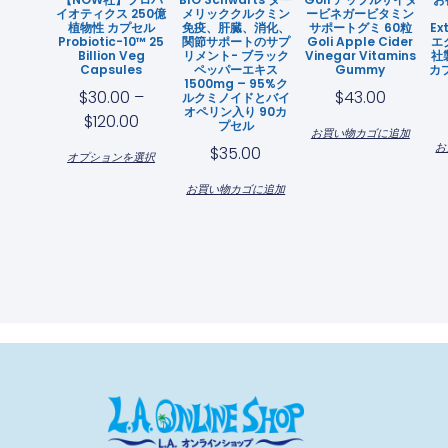
イオティクス 250億
メリッククルクミン
ービネガービタミン
植物性 カプセル
免疫、肝臓、消化、
サポートグミ 60粒
Ex
Probiotic-10™ 25
関節サポートのサプ
Goli Apple Cider
エ
Billion Veg
リメント- ブラック
Vinegar Vitamins
社
Capsules
ペッパーエキス
Gummy
カ
1500mg – 95%ク
$
30.00
–
$
43.00
ルクミノイドとバイ
オペリン入り 90カ
$
120.00
プセル
お買い物カゴに追加
お
$
35.00
オプションを選択
お買い物カゴに追加