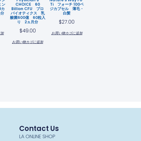
ミン
CHOICE 60
Ti フォーチ 100ベ
0カ
Billion CFU プロ
ジカプセル 薄毛・
半分
バイオティクス 乳
白髪
酸菌600億 60粒入
$
27.00
り 2ヵ月分
$
49.00
追加
お買い物カゴに追加
お買い物カゴに追加
Contact Us
LA ONLINE SHOP