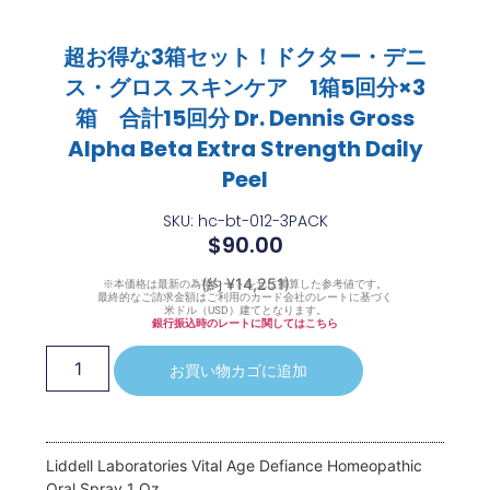
超お得な3箱セット！ドクター・デニ
ス・グロス スキンケア 1箱5回分×3
箱 合計15回分 Dr. Dennis Gross
Alpha Beta Extra Strength Daily
Peel
SKU: hc-bt-012-3PACK
$
90.00
(約 ¥14,251)
※本価格は最新の為替レートを元に換算した参考値です。
最終的なご請求金額はご利用のカード会社のレートに基づく
米ドル（USD）建てとなります。
銀行振込時のレートに関してはこちら
お買い物カゴに追加
Liddell Laboratories Vital Age Defiance Homeopathic
Oral Spray 1 Oz