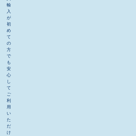
輸
入
が
初
め
て
の
方
で
も
安
心
し
て
ご
利
用
い
た
だ
け