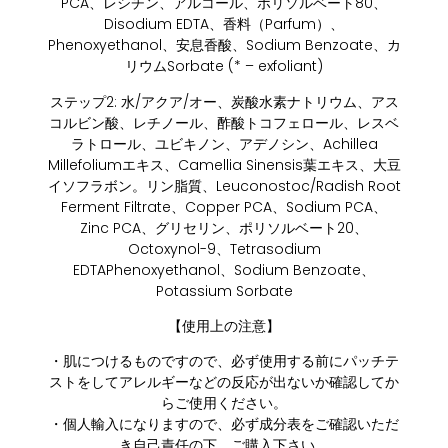
PCA、レシチン、アルコール、ポリソルベート80、
Disodium EDTA、香料（Parfum）、
Phenoxyethanol、安息香酸、Sodium Benzoate、カ
リウムSorbate (* – exfoliant)
ステップ2: 水/アクア/オー、炭酸水素ナトリウム、アス
コルビン酸、レチノール、酢酸トコフェロール、レスベ
ラトロール、ユビキノン、アデノシン、Achillea
Millefoliumエキス、Camellia Sinensis葉エキス、大豆
イソフラボン。リン脂質、Leuconostoc/Radish Root
Ferment Filtrate、Copper PCA、Sodium PCA、
Zinc PCA、グリセリン、ポリソルベート20、
Octoxynol-9、Tetrasodium
EDTAPhenoxyethanol、Sodium Benzoate、
Potassium Sorbate
【使用上の注意】
・肌につけるものですので、必ず使用する前にパッチテ
ストをしてアレルギーなどの反応が出ないか確認してか
らご使用ください。
・個人輸入になりますので、必ず成分表をご確認いただ
き自己責任の下、ご購入下さい。