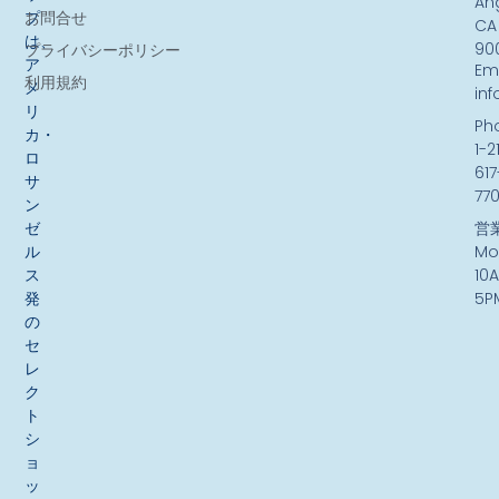
An
お問合せ
プ
CA
は、
90
プライバシーポリシー
ア
Ema
利用規約
メ
in
リ
Ph
カ・
1-2
ロ
617
サ
77
ン
ゼ
営
ル
Mo
ス
10
発
5P
の
セ
レ
ク
ト
シ
ョ
ッ