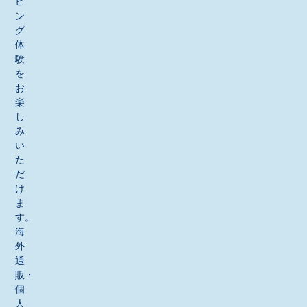
ピ
ン
グ
体
験
を
お
楽
し
み
い
た
だ
け
ま
す。
海
外
通
販・
個
人