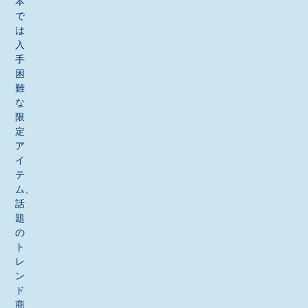
本
で
は
入
手
困
難
な
限
定
ア
イ
テ
ム、
話
題
の
ト
レ
ン
ド
商