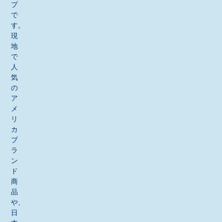
プ
で
す。
現
地
で
人
気
の
ア
メ
リ
カ
ブ
ラ
ン
ド
商
品
や、
日