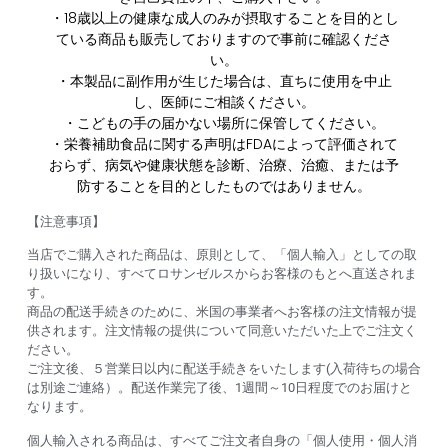
・18歳以上の健康な成人のみが摂取することを目的とし
ている商品も販売しておりますので事前に確認くださ
い。
・本製品に副作用が生じた場合は、直ちに使用を中止
し、医師にご相談ください。
・こどもの手の届かない場所に保管してください。
・栄養補助食品に関する声明はFDAによって評価されて
おらず、病気や健康状態を診断、治療、治癒、または予
防することを目的としたものではありません。
【注意事項】
当店でご購入された商品は、原則として、「個人輸入」としての取
り扱いになり、すべてロサンゼルスからお客様のもとへ直送されま
す。
商品の配送手続きのために、米国の事業者へお客様の注文情報が提
供されます。注文情報の提供について同意いただいた上でご注文く
ださい。
ご注文後、５営業日以内に配送手続きをいたします(入荷待ちの場合
は別途ご連絡）。配送作業完了後、1週間～10日程度でのお届けと
なります。
個人輸入される商品は、すべてご注文者自身の「個人使用・個人消