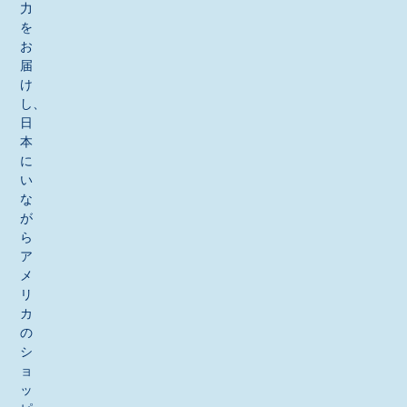
力
を
お
届
け
し、
日
本
に
い
な
が
ら
ア
メ
リ
カ
の
シ
ョ
ッ