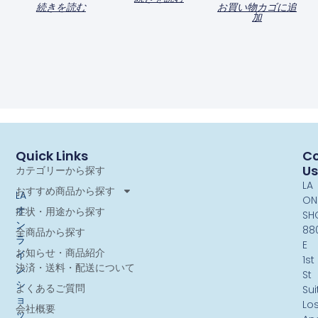
続きを読む
お買い物カゴに追
加
Quick Links
Co
Us
カテゴリーから探す
LA
おすすめ商品から探す
LA
ON
オ
症状・用途から探す
SH
ン
88
全商品から探す
ラ
E
お知らせ・商品紹介
イ
1st
決済・送料・配送について
ン
St
シ
よくあるご質問
Sui
ョ
Lo
会社概要
ッ