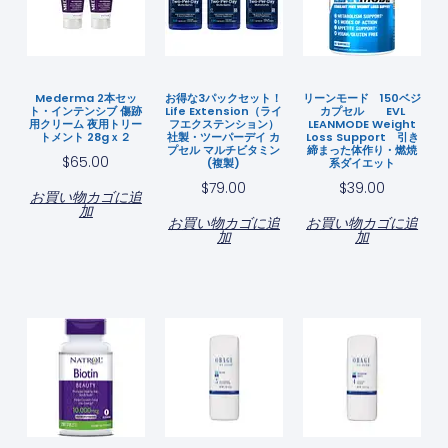
Mederma 2本セッ
お得な3パックセット！
リーンモード 150ベジ
ト・インテンシブ 傷跡
Life Extension（ライ
カプセル EVL
用クリーム 夜用トリー
フエクステンション）
LEANMODE Weight
トメント 28gｘ２
社製・ツーパーデイ カ
Loss Support 引き
プセル マルチビタミン
締まった体作り・燃焼
$
65.00
(複製)
系ダイエット
$
79.00
$
39.00
お買い物カゴに追
加
お買い物カゴに追
お買い物カゴに追
加
加