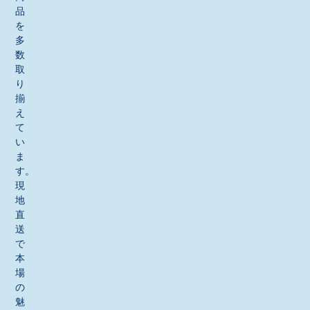
品
を
多
数
取
り
揃
え
て
い
ま
す。
現
地
直
送
で
本
場
の
魅