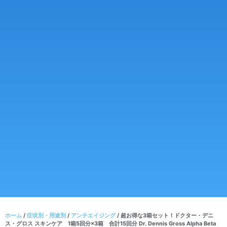
ホーム
/
症状別・用途別
/
アンチエイジング
/ 超お得な3箱セット！ドクター・デニ
ス・グロス スキンケア 1箱5回分×3箱 合計15回分 Dr. Dennis Gross Alpha Beta