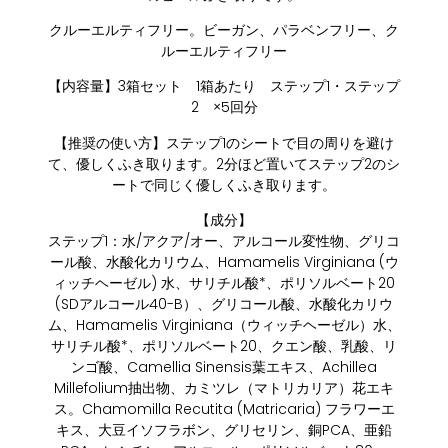
クルーエルティフリー。ビーガン、パラベンフリー、ク
ルーエルティフリー
【内容量】3箱セット 1箱あたり ステップ1・ステップ
2 ×5回分
【推奨の使い方】ステップ1のシートで目の周りを避け
て、優しくふき取ります。2分ほど置いてステップ2のシ
ートで同じく優しくふき取ります。
【成分】
ステップ1：水/アクア/オー、アルコール変性物、グリコ
ール酸、水酸化カリウム、Hamamelis Virginiana (ウ
ィッチヘーゼル) 水、サリチル酸*、ポリソルベート20
(SDアルコール40-B）、グリコール酸、水酸化カリウ
ム、Hamamelis Virginiana（ウィッチヘーゼル）水、
サリチル酸*、ポリソルベート20、クエン酸、乳酸、リ
ンゴ酸、Camellia Sinensis葉エキス、Achillea
Millefolium抽出物、カミツレ（マトリカリア）花エキ
ス。Chamomilla Recutita (Matricaria) フラワーエ
キス、大豆イソフラボン、グリセリン、銅PCA、亜鉛