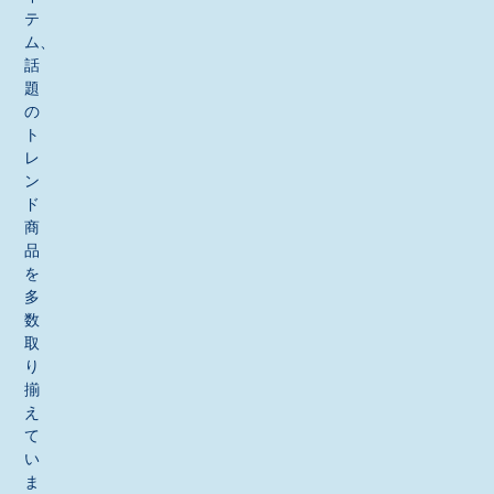
テ
ム、
話
題
の
ト
レ
ン
ド
商
品
を
多
数
取
り
揃
え
て
い
ま