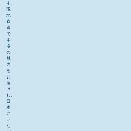
す。
現
地
直
送
で
本
場
の
魅
力
を
お
届
け
し、
日
本
に
い
な