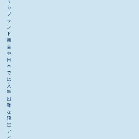
リ
カ
ブ
ラ
ン
ド
商
品
や、
日
本
で
は
入
手
困
難
な
限
定
ア
イ