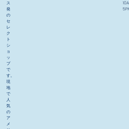
ス
10
発
5P
の
セ
レ
ク
ト
シ
ョ
ッ
プ
で
す。
現
地
で
人
気
の
ア
メ