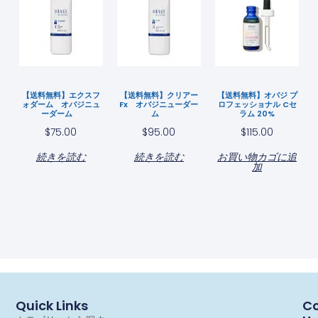
【送料無料】エクスフ
【送料無料】クリアー
【送料無料】オバジ プ
ォダーム オバジニュ
Fx オバジニューダー
ロフェッショナル Cセ
ーダーム
ム
ラム 20%
$
75.00
$
95.00
$
115.00
続きを読む
続きを読む
お買い物カゴに追
加
Quick Links
Co