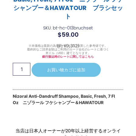
シャンプー＆HAWATOUR ブラシセッ
ト
SKU: bt-hc-013bruchset
$
59.00
(約 ¥9,312)
※本価格は最新の為替レートを元に換算した参考値です。
最終的なご請求金額はご利用のカード会社のレートに基づく
米ドル（USD）建てとなります。
銀行振込時のレートに関してはこちら
お買い物カゴに追加
Nizoral Anti-Dandruff Shampoo, Basic, Fresh, 7 Fl
Oz ニゾラール フケシャンプー＆HAWATOUR
当店は日本人オーナーが20年以上経営するオンライ