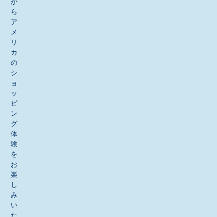
が
ら
ア
メ
リ
カ
の
シ
ョ
ッ
ピ
ン
グ
体
験
を
お
楽
し
み
い
た