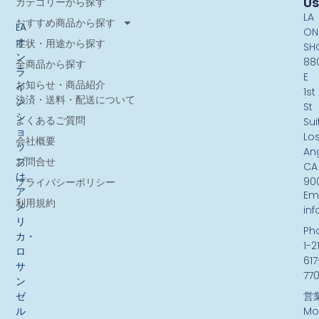
Us
カテゴリーから探す
LA
おすすめ商品から探す
LA
ON
オ
症状・用途から探す
SH
ン
88
全商品から探す
ラ
E
お知らせ・商品紹介
イ
1st
決済・送料・配送について
ン
St
シ
よくあるご質問
Sui
ョ
Lo
会社概要
ッ
An
お問合せ
プ
CA
は、
90
プライバシーポリシー
ア
Ema
利用規約
メ
in
リ
Ph
カ・
1-2
ロ
617
サ
77
ン
ゼ
営
ル
Mo