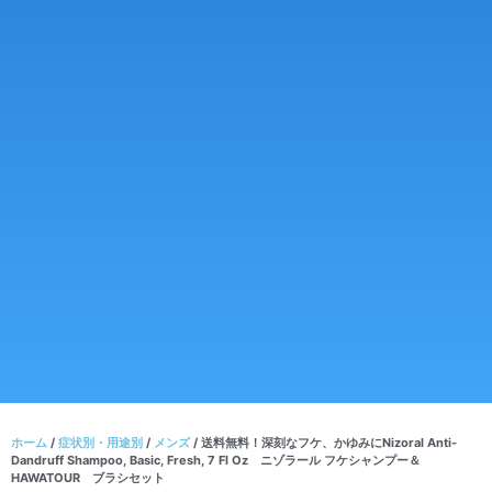
ホーム
/
症状別・用途別
/
メンズ
/ 送料無料！深刻なフケ、かゆみにNizoral Anti-
Dandruff Shampoo, Basic, Fresh, 7 Fl Oz ニゾラール フケシャンプー＆
HAWATOUR ブラシセット