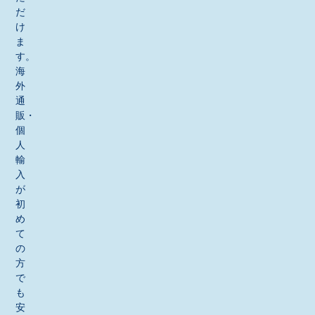
だ
け
ま
す。
海
外
通
販・
個
人
輸
入
が
初
め
て
の
方
で
も
安