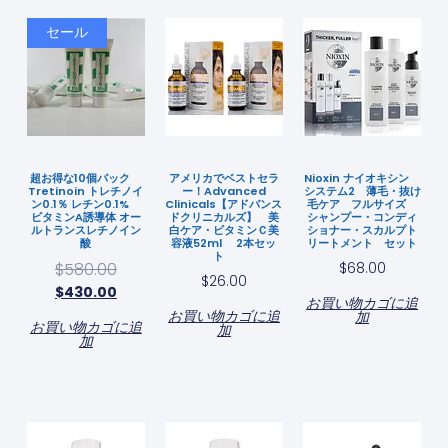
セール
超お得な10個パック
アメリカでベストセラ
Nioxin ナイオキシン
Tretinoin トレチノイ
ー！Advanced
システム2 薄毛・抜け
ン0.1％ レチン0.1%
Clinicals【アドバンス
毛ケア フルサイズ
ビタミンA誘導体 オー
ドクリニカルズ】 美
シャンプー・コンディ
ルトランスレチノイン
白ケア・ビタミンＣ美
ショナー・スカルプト
酸
容液52ml 2本セッ
リートメント セット
ト
$
580.00
$
68.00
$
26.00
$
430.00
お買い物カゴに追
お買い物カゴに追
加
お買い物カゴに追
加
加