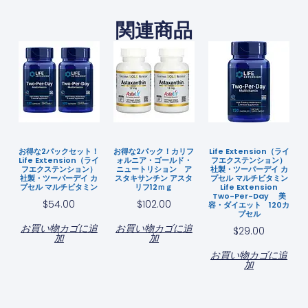
関連商品
お得な2パックセット！
お得な2パック！カリフ
Life Extension（ライ
Life Extension（ライ
ォルニア・ゴールド・
フエクステンション）
フエクステンション）
ニュートリション ア
社製・ツーパーデイ カ
社製・ツーパーデイ カ
スタキサンチン アスタ
プセル マルチビタミン
プセル マルチビタミン
リフ12ｍｇ
Life Extension
Two-Per-Day 美
$
54.00
$
102.00
容・ダイエット 120カ
プセル
お買い物カゴに追
お買い物カゴに追
$
29.00
加
加
お買い物カゴに追
加