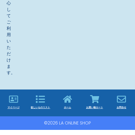
心
し
て
ご
利
用
い
た
だ
け
ま
す。
マイページ
欲しいものリスト
ホーム
お買い物カート
お問合せ
©2026 LA ONLINE SHOP