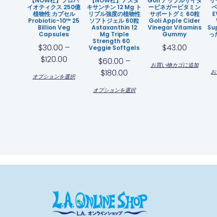
【NOW社】プロバ
【NOW社】アスタ
Goli アップルサイダ
リ
イオティクス 250億
キサンチン 12 Mg ト
ービネガービタミン
植物性 カプセル
リプル強度の植物性
サポートグミ 60粒
E
Probiotic-10™ 25
ソフトジェル 60粒
Goli Apple Cider
Billion Veg
Astaxanthin 12
Vinegar Vitamins
Su
Capsules
Mg Triple
Gummy
っ
Strength 60
$
30.00
–
$
43.00
Veggie Softgels
$
120.00
$
60.00
–
お買い物カゴに追加
$
180.00
お
オプションを選択
オプションを選択