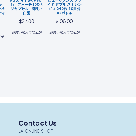
！
Nature’s Way Fo-
ピューリタンズ プラ
ice
Ti フォーチ 100ベ
イド ダブル ストレン
スキ
ジカプセル 薄毛・
グス 240粒 80日分
ティ
白髪
×2ボトル
$
27.00
$
106.00
お買い物カゴに追加
お買い物カゴに追加
追加
Contact Us
LA ONLINE SHOP