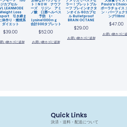
ーンモード 150
お得な3パックセッ
アメリカでベストセ
大容量サイズ
ベジカプセル
ト！NＯＷ ナウフ
ラー！ブレットプル
Paula’s Cho
VL LEANMODE
ーズ リジン アミ
ーフ ブレインオクタ
ポーラチョイス 
Weight Loss
ノ酸 口唇ヘルペス
ンオイル 60カプセ
ン・パーフェク
pport 引き締ま
予防 L-
ル Bulletproof
ング118ml
た体作り・燃焼系
Lysine1000ｍｇ
BRAIN OCTANE
$
47.00
ダイエット
合計300タブレット
$
29.00
$
39.00
$
52.00
お買い物カゴに
お買い物カゴに追加
買い物カゴに追加
お買い物カゴに追加
Quick Links
決済・送料・配送について