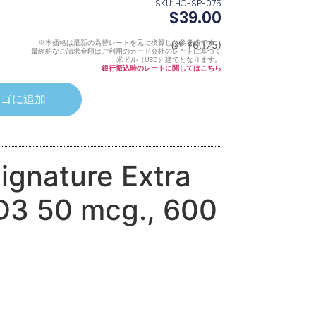
SKU: HC-SP-075
$
39.00
※本価格は最新の為替レートを元に換算した参考値です。
(約 ¥6,175)
最終的なご請求金額はご利用のカード会社のレートに基づく
米ドル（USD）建てとなります。
銀行振込時のレートに関してはこちら
カゴに追加
Signature Extra
D3 50 mcg., 600