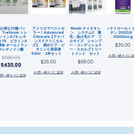
お得な10個パッ
アメリカでベストセ
Nioxin ナイオキシ
＜ナトロール＞ 
Tretinoin トレ
ラー！Advanced
ン システム2 薄
チン 200日
ノイン0.1％ レチ
Clinicals【アドバ
毛・抜け毛ケア フ
10000mcg
0.1% ビタミンA
ンスドクリニカル
ルサイズ シャンプ
$
35.00
導体 オールトラン
ズ】 美白ケア・ビ
ー・コンディショナ
スレチノイン酸
タミンＣ美容液
ー・スカルプトリー
52ml 2本セット
トメント セット
お買い物カゴに
$
580.00
$
26.00
$
68.00
$
430.00
お買い物カゴに追加
お買い物カゴに追加
買い物カゴに追加