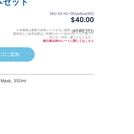
2本セット
SKU: bt-hc-010yellow350
$
40.00
※本価格は最新の為替レートを元に換算した参考値です。
(約 ¥6,313)
最終的なご請求金額はご利用のカード会社のレートに基づく
米ドル（USD）建てとなります。
銀行振込時のレートに関してはこちら
カゴに追加
 Mask, 350ml