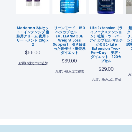
Mederma 2本セッ
リーンモード 150
Life Extension（ラ
超
ト・インテンシブ 傷
ベジカプセル
イフエクステンショ
ク 
跡用クリーム 夜用ト
EVL LEANMODE
ン）社製・ツーパー
チ
リートメント 28gｘ
Weight Loss
デイ カプセル マルチ
ン
２
Support 引き締ま
ビタミン Life
誘
った体作り・燃焼系
Extension Two-
$
65.00
ダイエット
Per-Day 美容・
ダイエット 120カ
$
39.00
プセル
お買い物カゴに追加
$
29.00
お買い物カゴに追加
お
お買い物カゴに追加