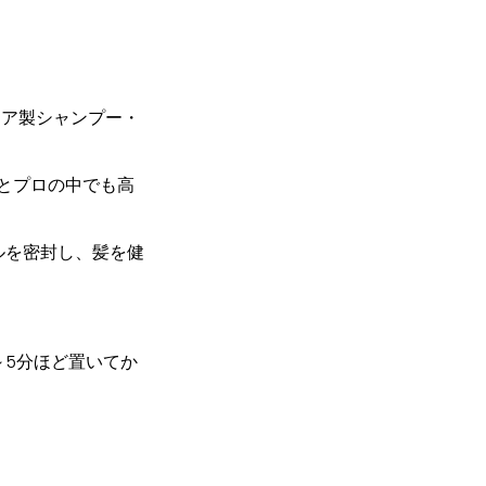
リア製シャンプー・
とプロの中でも高
ルを密封し、髪を健
～5分ほど置いてか