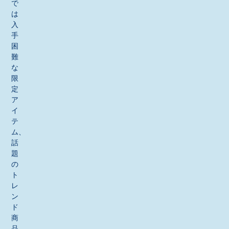
で
は
入
手
困
難
な
限
定
ア
イ
テ
ム、
話
題
の
ト
レ
ン
ド
商
品