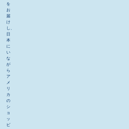
を
お
届
け
し、
日
本
に
い
な
が
ら
ア
メ
リ
カ
の
シ
ョ
ッ
ピ