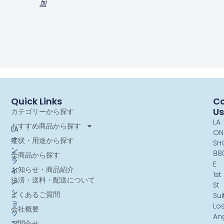
加
Quick Links
Co
Us
カテゴリーから探す
LA
おすすめ商品から探す
LA
ON
オ
症状・用途から探す
SH
ン
88
全商品から探す
ラ
E
お知らせ・商品紹介
イ
1st
決済・送料・配送について
ン
St
シ
よくあるご質問
Sui
ョ
Lo
会社概要
ッ
An
お問合せ
プ