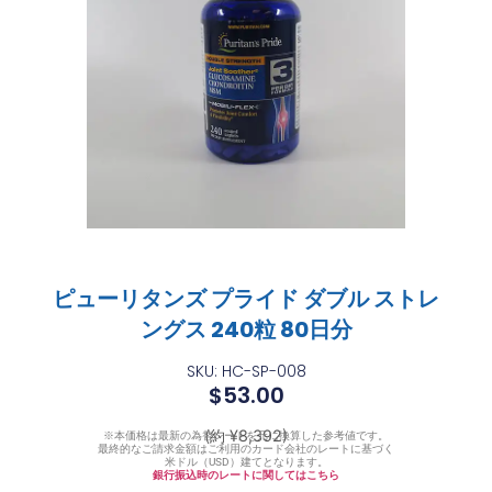
ピューリタンズ プライド ダブル ストレ
ングス 240粒 80日分
SKU: HC-SP-008
$
53.00
(約 ¥8,392)
※本価格は最新の為替レートを元に換算した参考値です。
最終的なご請求金額はご利用のカード会社のレートに基づく
米ドル（USD）建てとなります。
銀行振込時のレートに関してはこちら