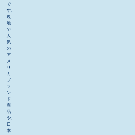
で
す。
現
地
で
人
気
の
ア
メ
リ
カ
ブ
ラ
ン
ド
商
品
や、
日
本