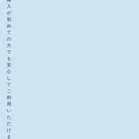
入
が
初
め
て
の
方
で
も
安
心
し
て
ご
利
用
い
た
だ
け
ま