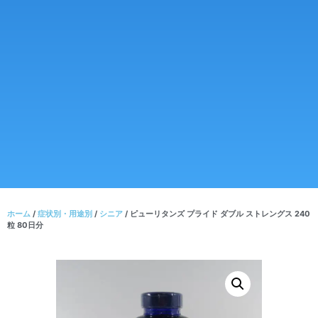
ホーム
/
症状別・用途別
/
シニア
/ ピューリタンズ プライド ダブル ストレングス 240
粒 80日分