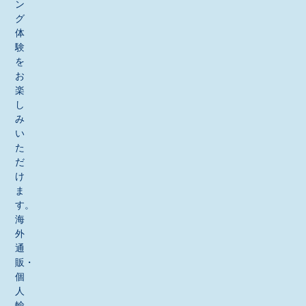
ン
グ
体
験
を
お
楽
し
み
い
た
だ
け
ま
す。
海
外
通
販・
個
人
輸