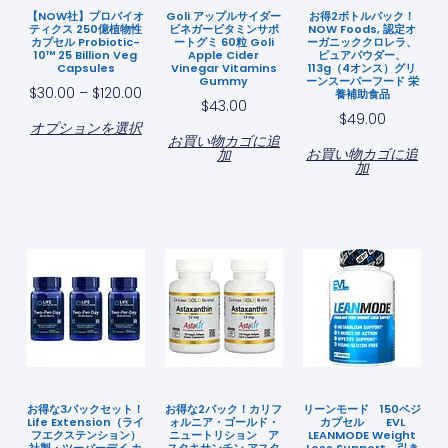
【NOW社】プロバイオ
Goli アップルサイダー
お得2ボトルパック！
ティクス 250億植物性
ビネガービタミンサポ
NOW Foods, 認定オ
カプセル Probiotic-
ートグミ 60粒 Goli
ーガニッククロレラ、
10™ 25 Billion Veg
Apple Cider
ピュアパウダー、
Capsules
Vinegar Vitamins
113g（4オンス）グリ
Gummy
ーンスーパーフード 栄
$
30.00
–
$
120.00
養補助食品
$
43.00
$
49.00
オプションを選択
お買い物カゴに追
お買い物カゴに追
加
加
お得な3パックセット！
お得な2パック！カリフ
リーンモード 150ベジ
Life Extension（ライ
ォルニア・ゴールド・
カプセル EVL
フエクステンション）
ニュートリション ア
LEANMODE Weight
社製・ツーパーデイ カ
スタキサンチン アスタ
Loss Support 引き