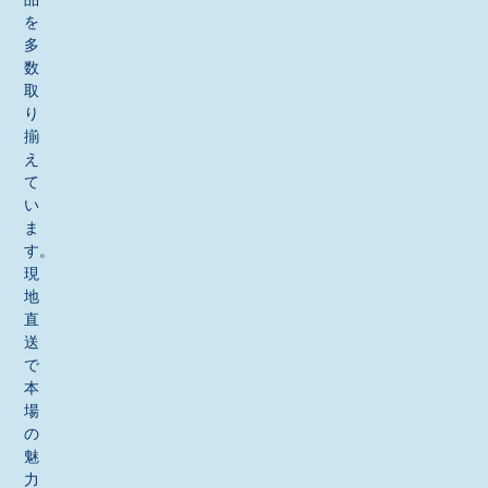
を
多
数
取
り
揃
え
て
い
ま
す。
現
地
直
送
で
本
場
の
魅
力