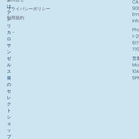
CA
は、
90
プライバシーポリシー
ア
Ema
利用規約
メ
in
リ
Ph
カ・
1-2
ロ
617
サ
77
ン
ゼ
営
ル
Mo
ス
10
発
5P
の
セ
レ
ク
ト
シ
ョ
ッ
プ