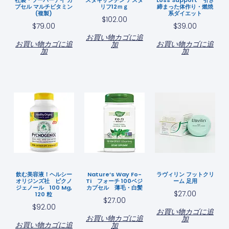
プセル マルチビタミン
リフ12ｍｇ
締まった体作り・燃焼
(複製)
系ダイエット
$
102.00
$
79.00
$
39.00
お買い物カゴに追
お買い物カゴに追
お買い物カゴに追
加
加
加
飲む美容液！ヘルシー
Nature’s Way Fo-
ラヴィリン フットクリ
オリジンズ社 ピクノ
Ti フォーチ 100ベジ
ーム 足用
ジェノール 100 Mg,
カプセル 薄毛・白髪
$
27.00
120 粒
$
27.00
$
92.00
お買い物カゴに追
お買い物カゴに追
加
お買い物カゴに追
加