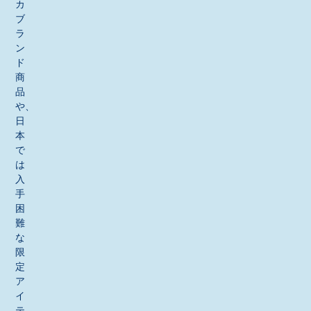
カ
ブ
ラ
ン
ド
商
品
や、
日
本
で
は
入
手
困
難
な
限
定
ア
イ
テ