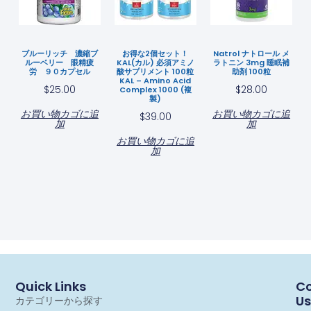
ブルーリッチ 濃縮ブ
お得な2個セット！
Natrol ナトロール メ
ルーベリー 眼精疲
KAL(カル) 必須アミノ
ラトニン 3mg 睡眠補
労 ９０カプセル
酸サプリメント 100粒
助剤 100粒
KAL – Amino Acid
$
25.00
$
28.00
Complex 1000 (複
製)
お買い物カゴに追
お買い物カゴに追
$
39.00
加
加
お買い物カゴに追
加
Quick Links
Co
Us
カテゴリーから探す