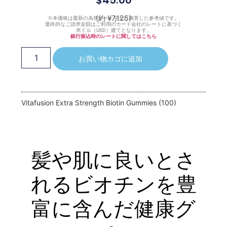
$
45.00
(約 ¥7,125)
※本価格は最新の為替レートを元に換算した参考値です。
最終的なご請求金額はご利用のカード会社のレートに基づく
米ドル（USD）建てとなります。
銀行振込時のレートに関してはこちら
お買い物カゴに追加
Vitafusion Extra Strength Biotin Gummies (100)
髪や肌に良いとさ
れるビオチンを豊
富に含んだ健康グ