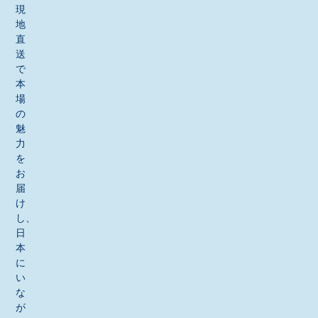
現
地
直
送
で
本
場
の
魅
力
を
お
届
け
し、
日
本
に
い
な
が