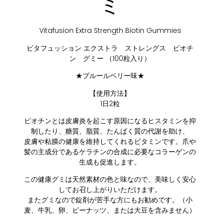
ミ
Vitafusion Extra Strength Biotin Gummies
ビタフュッション エクストラ ストレングス ビオチ
ン グミー （100粒入り）
★ブルールベリー味★
【使用方法】
1日2粒
ビオチンとは皮膚炎を起こす原因になるヒスタミンを抑
制したり、糖質、脂質、たんぱく質の代謝を助け、
皮膚や粘膜の健康を維持してくれるビタミンです。爪や
髪の主成分であるケラチンの合成に必要なコラーゲンの
生成も促進します。
この健康グミは天然素材の色と味なので、美味しく安心
してお召し上がりいただけます。
またグミなので錠剤が苦手な方にもお勧めです。（小
麦、牛乳、卵、ピーナッツ、または大豆を含みません）