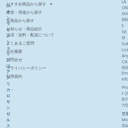
LA
おすすめ商品から探す
LA
ON
オ
症状・用途から探す
SH
ン
88
全商品から探す
ラ
E
お知らせ・商品紹介
イ
1st
決済・送料・配送について
ン
St
シ
よくあるご質問
Sui
ョ
Lo
会社概要
ッ
An
お問合せ
プ
CA
は、
90
プライバシーポリシー
ア
Ema
利用規約
メ
in
リ
Ph
カ・
1-2
ロ
617
サ
77
ン
ゼ
営
ル
Mo
ス
10