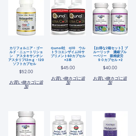
カリフォルニア・ゴー
Qunol社 Q10 ウル
【お得な2箱セット】ブ
ルド・ニュートリショ
トラコエンザイム10サ
ルーリッチ 濃縮ブル
ン アスタキサンチン
プリメント60カプセル
ーベリー 眼精疲労
アスタリフ12ｍｇ・120
×2本
９０カプセル ×2
ソフトカプセル
$
45.00
$
40.00
$
52.00
お買い物カゴに追
お買い物カゴに追
お買い物カゴに追
加
加
加