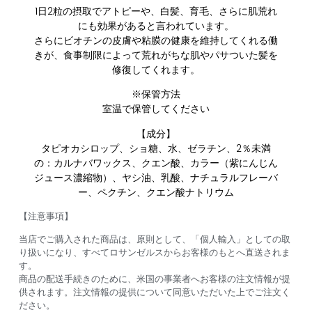
1日2粒の摂取でアトピーや、白髪、育毛、さらに肌荒れ
にも効果があると言われています。
さらにビオチンの皮膚や粘膜の健康を維持してくれる働
きが、食事制限によって荒れがちな肌やパサついた髪を
修復してくれます。
※保管方法
室温で保管してください
【成分】
タピオカシロップ、ショ糖、水、ゼラチン、2％未満
の：カルナバワックス、クエン酸、カラー（紫にんじん
ジュース濃縮物）、ヤシ油、乳酸、ナチュラルフレーバ
ー、ペクチン、クエン酸ナトリウム
【注意事項】
当店でご購入された商品は、原則として、「個人輸入」としての取
り扱いになり、すべてロサンゼルスからお客様のもとへ直送されま
す。
商品の配送手続きのために、米国の事業者へお客様の注文情報が提
供されます。注文情報の提供について同意いただいた上でご注文く
ださい。