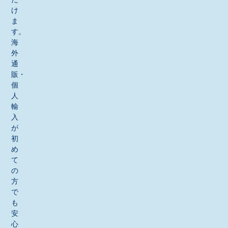
け
ま
す。
海
外
通
販・
個
人
輸
入
が
初
め
て
の
方
で
も
安
心