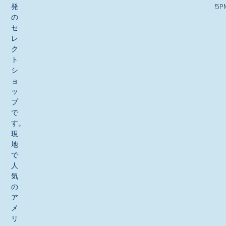
発
5P
の
セ
レ
ク
ト
シ
ョ
ッ
プ
で
す。
現
地
で
人
気
の
ア
メ
リ