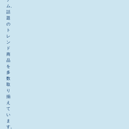
ム、
話
題
の
ト
レ
ン
ド
商
品
を
多
数
取
り
揃
え
て
い
ま
す。