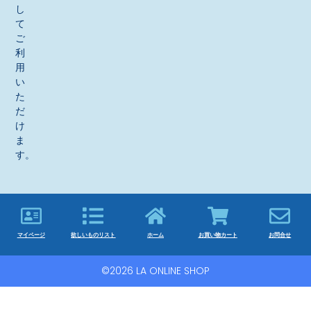
し
て
ご
利
用
い
た
だ
け
ま
す。
マイページ
欲しいものリスト
ホーム
お買い物カート
お問合せ
©2026 LA ONLINE SHOP