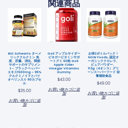
関連商品
BIO Schwarts ターメ
Goli アップルサイダー
お得2ボトルパック！
リッククルクミン 免
ビネガービタミンサポ
NOW Foods, 認定オ
疫、肝臓、消化、関節
ートグミ 60粒 Goli
ーガニッククロレラ、
サポートのサプリメン
Apple Cider
ピュアパウダー、
ト- ブラックペッパー
Vinegar Vitamins
113g（4オンス）グリ
エキス1500mg – 95%
Gummy
ーンスーパーフード 栄
クルクミノイドとバイ
養補助食品
$
43.00
オペリン入り 90カプセ
$
49.00
ル
お買い物カゴに追
$
35.00
お買い物カゴに追
加
加
お買い物カゴに追
加