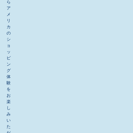
ら
ア
メ
リ
カ
の
シ
ョ
ッ
ピ
ン
グ
体
験
を
お
楽
し
み
い
た
だ