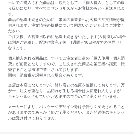
当店でご購入された商品は、原則として、「個人輸入」としての取
り扱いになり、すべてロサンゼルスからお客様のもとへ直送されま
す。
商品の配送手続きのために、米国の事業者へお客様の注文情報が提
供されます。注文情報の提供について同意いただいた上でご注文く
ださい。
ご注文後、５営業日以内に配送手続きをいたします(入荷待ちの場合
は別途ご連絡）。配送作業完了後、1週間～10日程度でのお届けと
なります。
個人輸入される商品は、すべてご注文者自身の「個人使用・個人消
費」が前提となりますので、ご注文された商品を第三者へ譲渡・転
売することは法律で禁止されております。
関税・消費税が課税される場合があります。
当店は本店になりますが、姉妹店との在庫を連携しております。万
が一、注文が重なり、品切れが生じる場合は大変恐れ入りますが、
キャンセルとさせていただきますので予めご了承くださいませ。
メーカーにより、パッケージデザイン等は予告なく変更されること
がありますのであらかじめご了承ください。また発送後のキャンセ
ルは受け付けておりません。