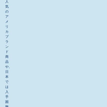
人
気
の
ア
メ
リ
カ
ブ
ラ
ン
ド
商
品
や、
日
本
で
は
入
手
困
難