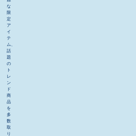
な
限
定
ア
イ
テ
ム、
話
題
の
ト
レ
ン
ド
商
品
を
多
数
取
り