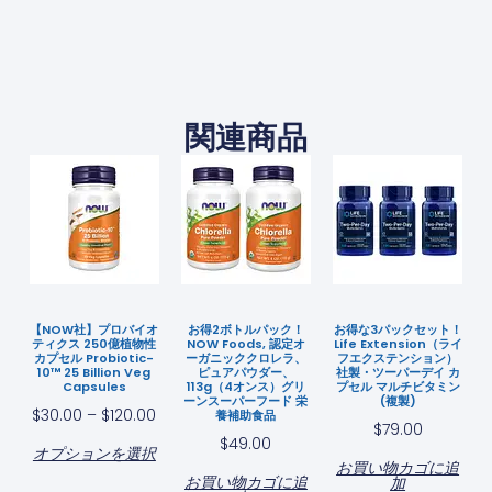
関連商品
【NOW社】プロバイオ
お得2ボトルパック！
お得な3パックセット！
ティクス 250億植物性
NOW Foods, 認定オ
Life Extension（ライ
カプセル Probiotic-
ーガニッククロレラ、
フエクステンション）
10™ 25 Billion Veg
ピュアパウダー、
社製・ツーパーデイ カ
Capsules
113g（4オンス）グリ
プセル マルチビタミン
ーンスーパーフード 栄
(複製)
$
30.00
–
$
120.00
養補助食品
$
79.00
$
49.00
オプションを選択
お買い物カゴに追
お買い物カゴに追
加