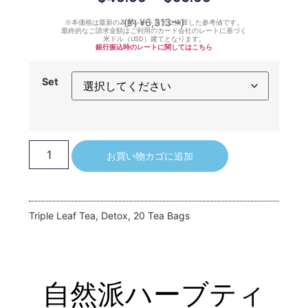
(約 ¥6,313〜)
※本価格は最新の為替レートを元に換算した参考値です。
最終的なご請求金額はご利用のカード会社のレートに基づく
米ドル（USD）建てとなります。
銀行振込時のレートに関してはこちら
Set
お買い物カゴに追加
Triple Leaf Tea, Detox, 20 Tea Bags
自然派ハーブティ