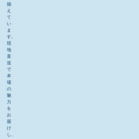
揃
え
て
い
ま
す。
現
地
直
送
で
本
場
の
魅
力
を
お
届
け
し、