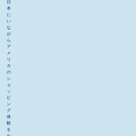
日
本
に
い
な
が
ら
ア
メ
リ
カ
の
シ
ョ
ッ
ピ
ン
グ
体
験
を
お