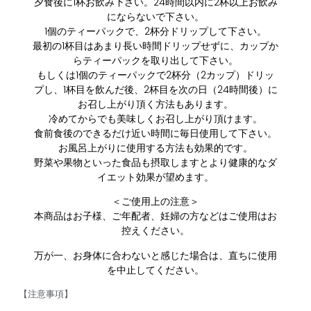
夕食後に1杯お飲み下さい。24時間以内に2杯以上お飲み
にならないで下さい。
1個のティーパックで、2杯分ドリップして下さい。
最初の1杯目はあまり長い時間ドリップせずに、カップか
らティーパックを取り出して下さい。
もしくは1個のティーパックで2杯分（2カップ）ドリッ
プし、1杯目を飲んだ後、2杯目を次の日（24時間後）に
お召し上がり頂く方法もあります。
冷めてからでも美味しくお召し上がり頂けます。
食前食後のできるだけ近い時間に毎日使用して下さい。
お風呂上がりに使用する方法も効果的です。
野菜や果物といった食品も摂取しますとより健康的なダ
イエット効果が望めます。
＜ご使用上の注意＞
本商品はお子様、ご年配者、妊婦の方などはご使用はお
控えください。
万が一、お身体に合わないと感じた場合は、直ちに使用
を中止してください。
【注意事項】