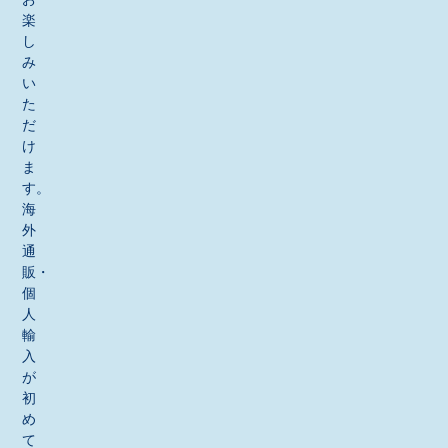
楽
し
み
い
た
だ
け
ま
す。
海
外
通
販・
個
人
輸
入
が
初
め
て