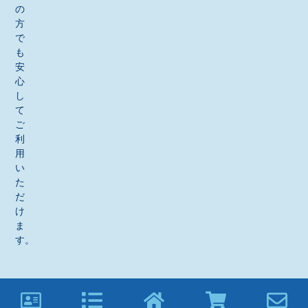
の
方
で
も
安
心
し
て
ご
利
用
い
た
だ
け
ま
す。