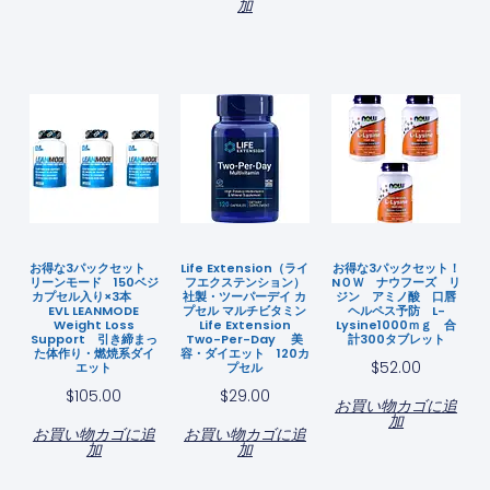
加
お得な3パックセット
Life Extension（ライ
お得な3パックセット！
リーンモード 150ベジ
フエクステンション）
NＯＷ ナウフーズ リ
カプセル入り×3本
社製・ツーパーデイ カ
ジン アミノ酸 口唇
EVL LEANMODE
プセル マルチビタミン
ヘルペス予防 L-
Weight Loss
Life Extension
Lysine1000ｍｇ 合
Support 引き締まっ
Two-Per-Day 美
計300タブレット
た体作り・燃焼系ダイ
容・ダイエット 120カ
$
52.00
エット
プセル
$
105.00
$
29.00
お買い物カゴに追
加
お買い物カゴに追
お買い物カゴに追
加
加