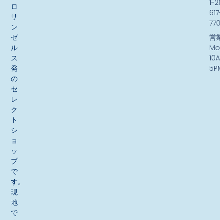
1-2
ロ
617
サ
77
ン
ゼ
営
ル
Mo
ス
10
発
5P
の
セ
レ
ク
ト
シ
ョ
ッ
プ
で
す。
現
地
で