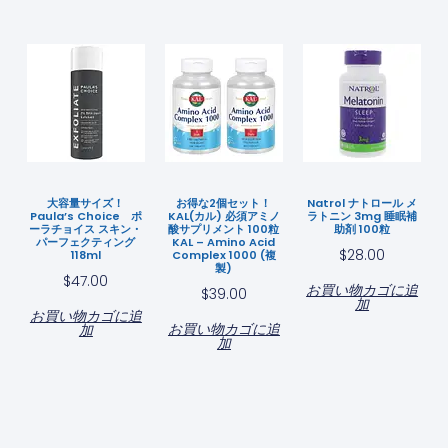
大容量サイズ！
お得な2個セット！
Natrol ナトロール メ
Paula’s Choice ポ
KAL(カル) 必須アミノ
ラトニン 3mg 睡眠補
ーラチョイス スキン・
酸サプリメント 100粒
助剤 100粒
パーフェクティング
KAL – Amino Acid
$
28.00
118ml
Complex 1000 (複
製)
$
47.00
お買い物カゴに追
$
39.00
加
お買い物カゴに追
お買い物カゴに追
加
加