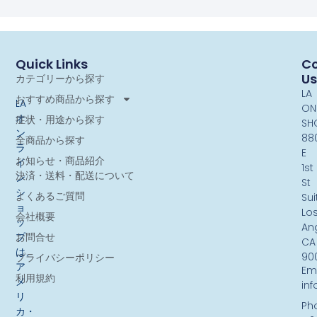
Quick Links
Co
Us
カテゴリーから探す
LA
おすすめ商品から探す
LA
ON
オ
症状・用途から探す
SH
ン
88
全商品から探す
ラ
E
お知らせ・商品紹介
イ
1st
決済・送料・配送について
ン
St
シ
よくあるご質問
Sui
ョ
Lo
会社概要
ッ
An
お問合せ
プ
CA
は、
90
プライバシーポリシー
ア
Ema
利用規約
メ
in
リ
Ph
カ・