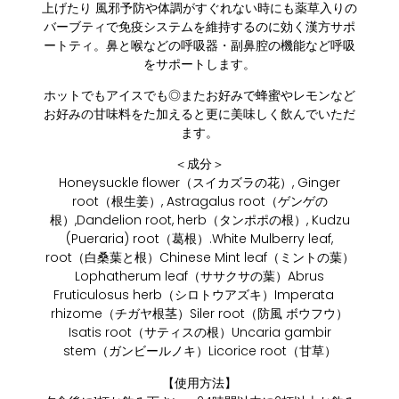
上げたり 風邪予防や体調がすぐれない時にも薬草入りの
バーブティで免疫システムを維持するのに効く漢方サポ
ートティ。鼻と喉などの呼吸器・副鼻腔の機能など呼吸
をサポートします。
ホットでもアイスでも◎またお好みで蜂蜜やレモンなど
お好みの甘味料をた加えると更に美味しく飲んでいただ
ます。
＜成分＞
Honeysuckle flower（スイカズラの花）, Ginger
root（根生姜）, Astragalus root（ゲンゲの
根）,Dandelion root, herb（タンポポの根）, Kudzu
(Pueraria) root（葛根）.White Mulberry leaf,
root（白桑葉と根）Chinese Mint leaf（ミントの葉）
Lophatherum leaf（ササクサの葉）Abrus
Fruticulosus herb（シロトウアズキ）Imperata
rhizome（チガヤ根茎）Siler root（防風 ボウフウ）
Isatis root（サティスの根）Uncaria gambir
stem（ガンビールノキ）Licorice root（甘草）
【使用方法】