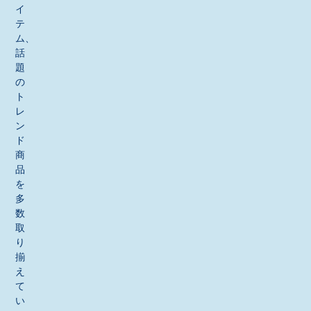
イ
テ
ム、
話
題
の
ト
レ
ン
ド
商
品
を
多
数
取
り
揃
え
て
い