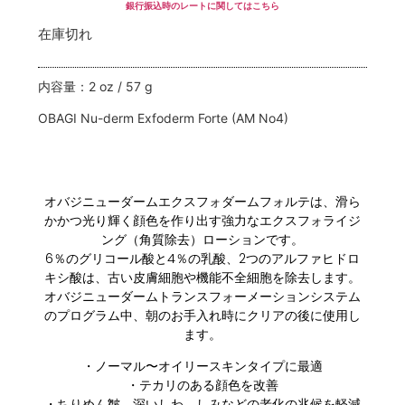
銀行振込時のレートに関してはこちら
在庫切れ
内容量：2 oz / 57 g
OBAGI Nu-derm Exfoderm Forte (AM No4)
オバジニューダームエクスフォダームフォルテは、滑ら
かかつ光り輝く顔色を作り出す強力なエクスフォライジ
ング（角質除去）ローションです。
6％のグリコール酸と4％の乳酸、2つのアルファヒドロ
キシ酸は、古い皮膚細胞や機能不全細胞を除去します。
オバジニューダームトランスフォーメーションシステム
のプログラム中、朝のお手入れ時にクリアの後に使用し
ます。
・ノーマル〜オイリースキンタイプに最適
・テカリのある顔色を改善
・ちりめん皺、深いしわ、しみなどの老化の兆候を軽減