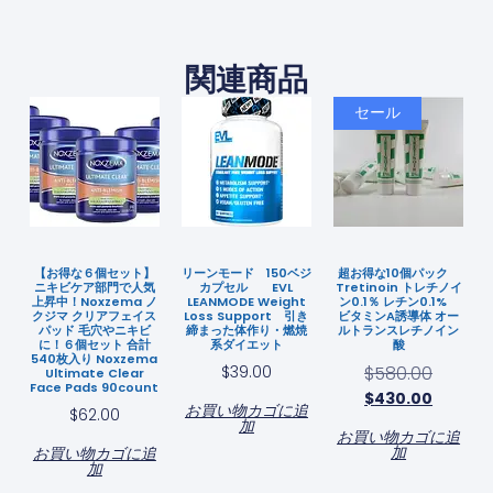
関連商品
セール
【お得な６個セット】
リーンモード 150ベジ
超お得な10個パック
ニキビケア部門で人気
カプセル EVL
Tretinoin トレチノイ
上昇中！Noxzema ノ
LEANMODE Weight
ン0.1％ レチン0.1%
クジマ クリアフェイス
Loss Support 引き
ビタミンA誘導体 オー
パッド 毛穴やニキビ
締まった体作り・燃焼
ルトランスレチノイン
に！６個セット 合計
系ダイエット
酸
540枚入り Noxzema
$
39.00
$
580.00
Ultimate Clear
Face Pads 90count
$
430.00
お買い物カゴに追
$
62.00
加
お買い物カゴに追
加
お買い物カゴに追
加