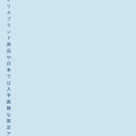
リ
カ
ブ
ラ
ン
ド
商
品
や、
日
本
で
は
入
手
困
難
な
限
定
ア