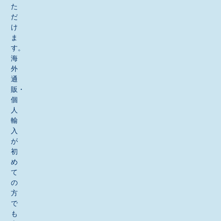
た
だ
け
ま
す。
海
外
通
販・
個
人
輸
入
が
初
め
て
の
方
で
も