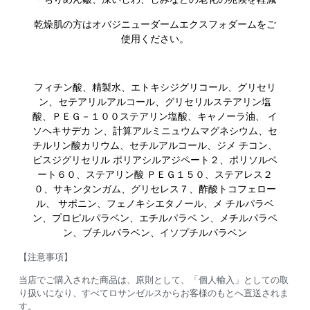
乾燥肌の方はオバジニューダームエクスフォダームをご
使用ください。
フィチン酸、精製水、エトキシジグリコール、グリセリ
ン、セテアリルアルコール、グリセリルステアリン塩
酸、ＰＥＧ－１００ステアリン塩酸、キャノーラ油、 イ
ソヘキサデカ ン、計算アルミニュウムマグネシウム、セ
チルリン酸カリウム、セチルアルコール、ジメ チコン、
ビスジグリセリル ポリアシルアジペート２、ポリソルベ
ート６０、ステアリン酸 ＰＥＧ１５０、ステアレス２
０、サキンタンガム、グリセレス７、酢酸トコフェロー
ル、 サポニン、フェノキシエタノール、メ チルパラベ
ン、プロピルパラベン、エチルパラベ ン、メチルパラベ
ン、ブチルパラベン、イソプチルパラベン
【注意事項】
当店でご購入された商品は、原則として、「個人輸入」としての取
り扱いになり、すべてロサンゼルスからお客様のもとへ直送されま
す。