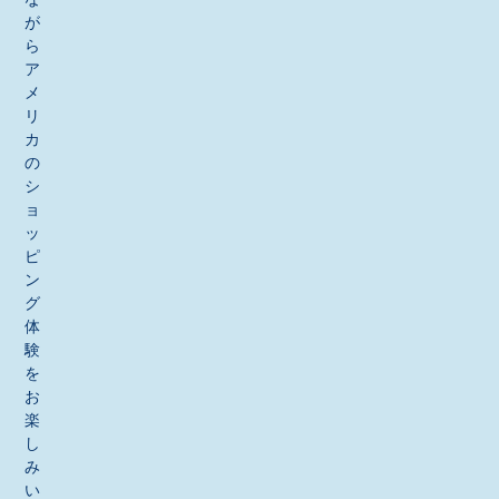
が
ら
ア
メ
リ
カ
の
シ
ョ
ッ
ピ
ン
グ
体
験
を
お
楽
し
み
い