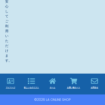
安
心
し
て
ご
利
用
い
た
だ
け
ま
す。
マイページ
欲しいものリスト
ホーム
お買い物カート
お問合せ
©2026 LA ONLINE SHOP