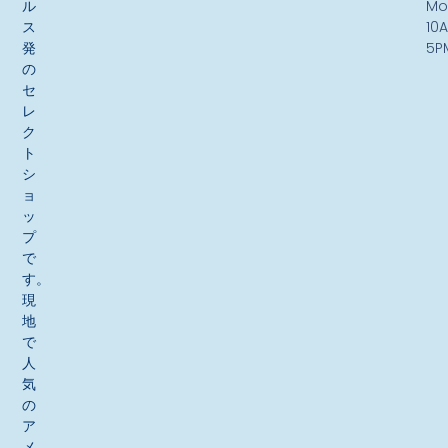
ル
Mo
ス
10
発
5P
の
セ
レ
ク
ト
シ
ョ
ッ
プ
で
す。
現
地
で
人
気
の
ア
メ