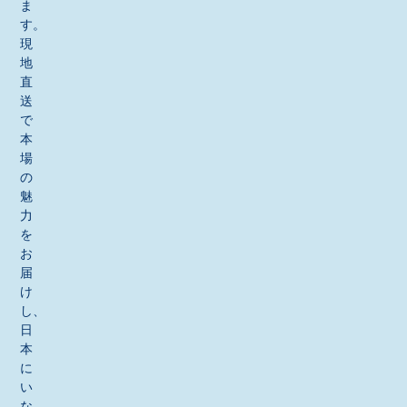
ま
す。
現
地
直
送
で
本
場
の
魅
力
を
お
届
け
し、
日
本
に
い
な