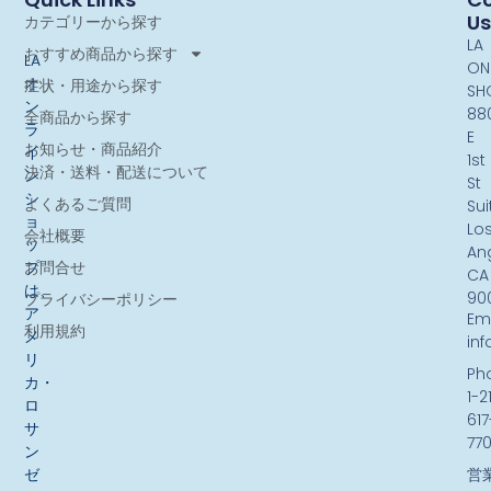
Us
カテゴリーから探す
LA
おすすめ商品から探す
LA
ON
オ
症状・用途から探す
SH
ン
88
全商品から探す
ラ
E
お知らせ・商品紹介
イ
1st
決済・送料・配送について
ン
St
シ
よくあるご質問
Sui
ョ
Lo
会社概要
ッ
An
お問合せ
プ
CA
は、
90
プライバシーポリシー
ア
Ema
利用規約
メ
in
リ
Ph
カ・
1-2
ロ
617
サ
77
ン
ゼ
営