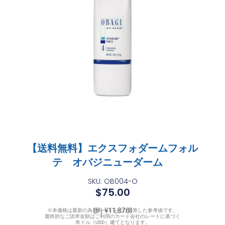
【送料無料】エクスフォダームフォル
テ オバジニューダーム
SKU: OB004-O
$
75.00
(約 ¥11,876)
※本価格は最新の為替レートを元に換算した参考値です。
最終的なご請求金額はご利用のカード会社のレートに基づく
米ドル（USD）建てとなります。