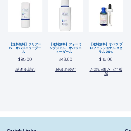
【送料無料】クリアー
【送料無料】フォーミ
【送料無料】オバジ プ
Fx オバジニューダー
ングジェル オバジニ
ロフェッショナル Cセ
ム
ューダーム
ラム 20%
$
95.00
$
48.00
$
115.00
続きを読む
続きを読む
お買い物カゴに追
加
Quick Links
Co