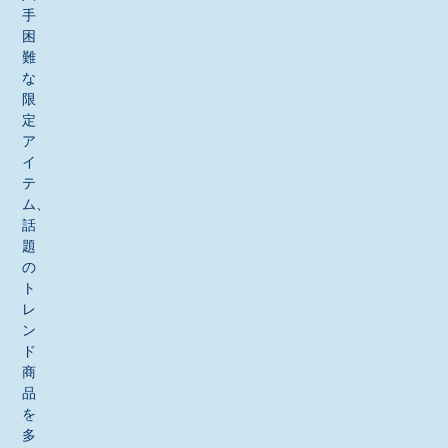
手
困
難
な
限
定
ア
イ
テ
ム、
話
題
の
ト
レ
ン
ド
商
品
を
多