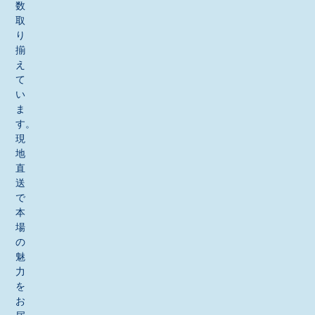
数
取
り
揃
え
て
い
ま
す。
現
地
直
送
で
本
場
の
魅
力
を
お