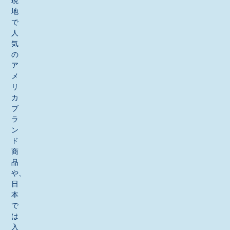
現
地
で
人
気
の
ア
メ
リ
カ
ブ
ラ
ン
ド
商
品
や、
日
本
で
は
入