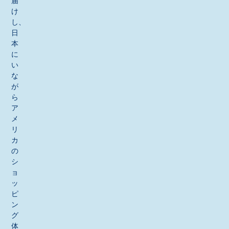
届
け
し、
日
本
に
い
な
が
ら
ア
メ
リ
カ
の
シ
ョ
ッ
ピ
ン
グ
体