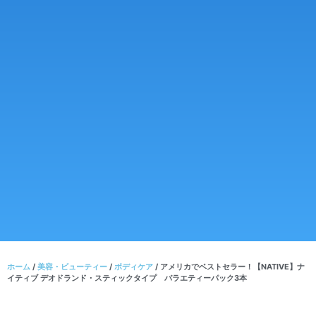
ホーム
/
美容・ビューティー
/
ボディケア
/ アメリカでベストセラー！【NATIVE】ナ
イティブ デオドランド・スティックタイプ バラエティーパック3本