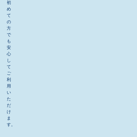
初
め
て
の
方
で
も
安
心
し
て
ご
利
用
い
た
だ
け
ま
す。