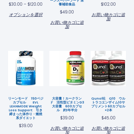
ーンスーパーフード 栄
$
30.00
–
$
120.00
$
102.00
養補助食品
$
49.00
オプションを選択
お買い物カゴに追
加
お買い物カゴに追
加
リーンモード 150ベジ
大容量！カークラン
Qunol社 Q10 ウル
カプセル EVL
ド 活性型ビタミンD3
トラコエンザイム10サ
LEANMODE Weight
大容量 600カプセ
プリメント60カプセル
Loss Support 引き
ル 約1年半分
×2本
締まった体作り・燃焼
$
39.00
$
45.00
系ダイエット
$
39.00
お買い物カゴに追
お買い物カゴに追
加
加