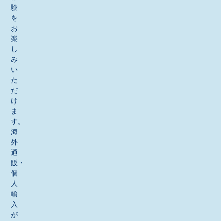
験
を
お
楽
し
み
い
た
だ
け
ま
す。
海
外
通
販・
個
人
輸
入
が