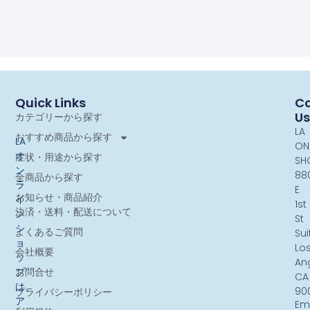
Quick Links
Co
Us
カテゴリーから探す
LA
おすすめ商品から探す
LA
ON
オ
症状・用途から探す
SH
ン
88
全商品から探す
ラ
E
お知らせ・商品紹介
イ
1st
決済・送料・配送について
ン
St
シ
よくあるご質問
Sui
ョ
Lo
会社概要
ッ
An
お問合せ
プ
CA
は、
90
プライバシーポリシー
ア
Ema