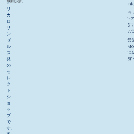
利用規約
メ
in
リ
Ph
カ・
1-2
ロ
617
サ
77
ン
ゼ
営
ル
Mo
ス
10
発
5P
の
セ
レ
ク
ト
シ
ョ
ッ
プ
で
す。