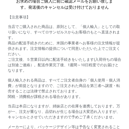
お求めの場合ご購入に前に確認メールをお願い致しま
す。発送後のキャンセルは受け付けておりません
【注意事項】
当店でご購入された商品は、原則として、「個人輸入」としての取
り扱いになり、すべてロサンゼルスからお客様のもとへ直送されま
す。
商品の配送手続きのために、米国の事業者へお客様の注文情報が提
供されます。注文情報の提供について同意いただいた上でご注文く
ださい。
ご注文後、５営業日以内に配送手続きをいたします(入荷待ちの場合
は別途ご連絡）。配送作業完了後、1週間～10日程度でのお届けと
なります。
個人輸入される商品は、すべてご注文者自身の「個人使用・個人消
費」が前提となりますので、ご注文された商品を第三者へ譲渡・転
売することは法律で禁止されております。
関税・消費税が課税される場合があります。
当店は本店になりますが、姉妹店との在庫を連携しております。万
が一、注文が重なり、品切れが生じる場合は大変恐れ入りますが、
キャンセルとさせていただきますので予めご了承くださいませ。
メーカーにより、パッケージデザイン等は予告なく変更されること