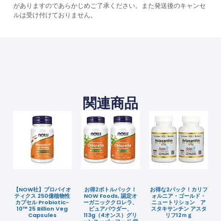
がありますのであらかじめご了承ください。また発送後のキャンセ
ルは受け付けておりません。
関連商品
【NOW社】プロバイオ
お得2ボトルパック！
お得な2パック！カリフ
ティクス 250億植物性
NOW Foods, 認定オ
ォルニア・ゴールド・
カプセル Probiotic-
ーガニッククロレラ、
ニュートリション ア
10™ 25 Billion Veg
ピュアパウダー、
スタキサンチン アスタ
Capsules
113g（4オンス）グリ
リフ12ｍｇ