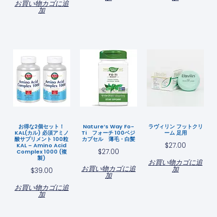
お買い物カゴに追
加
お得な2個セット！
Nature’s Way Fo-
ラヴィリン フットクリ
KAL(カル) 必須アミノ
Ti フォーチ 100ベジ
ーム 足用
酸サプリメント 100粒
カプセル 薄毛・白髪
$
27.00
KAL – Amino Acid
$
27.00
Complex 1000 (複
製)
お買い物カゴに追
お買い物カゴに追
加
$
39.00
加
お買い物カゴに追
加