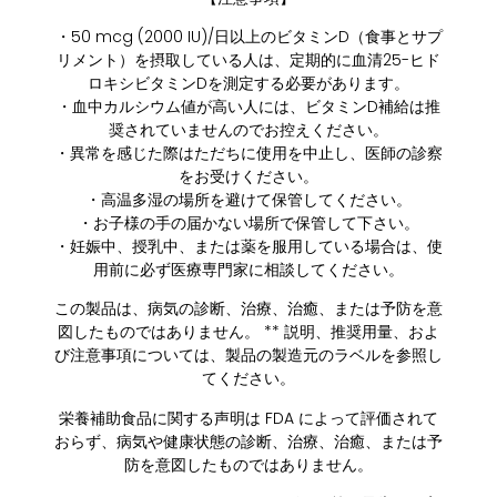
・50 mcg (2000 IU)/日以上のビタミンD（食事とサプ
リメント）を摂取している人は、定期的に血清25-ヒド
ロキシビタミンDを測定する必要があります。
・血中カルシウム値が高い人には、ビタミンD補給は推
奨されていませんのでお控えください。
・異常を感じた際はただちに使用を中止し、医師の診察
をお受けください。
・高温多湿の場所を避けて保管してください。
・お子様の手の届かない場所で保管して下さい。
・妊娠中、授乳中、または薬を服用している場合は、使
用前に必ず医療専門家に相談してください。
この製品は、病気の診断、治療、治癒、または予防を意
図したものではありません。 ** 説明、推奨用量、およ
び注意事項については、製品の製造元のラベルを参照し
てください。
栄養補助食品に関する声明は FDA によって評価されて
おらず、病気や健康状態の診断、治療、治癒、または予
防を意図したものではありません。