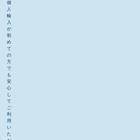
個
人
輸
入
が
初
め
て
の
方
で
も
安
心
し
て
ご
利
用
い
た