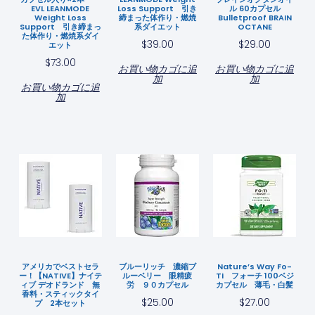
EVL LEANMODE
Loss Support 引き
ル 60カプセル
Weight Loss
締まった体作り・燃焼
Bulletproof BRAIN
Support 引き締まっ
系ダイエット
OCTANE
た体作り・燃焼系ダイ
$
39.00
$
29.00
エット
$
73.00
お買い物カゴに追
お買い物カゴに追
加
加
お買い物カゴに追
加
アメリカでベストセラ
ブルーリッチ 濃縮ブ
Nature’s Way Fo-
ー！【NATIVE】ナイテ
ルーベリー 眼精疲
Ti フォーチ 100ベジ
ィブ デオドランド 無
労 ９０カプセル
カプセル 薄毛・白髪
香料・スティックタイ
$
25.00
$
27.00
プ 2本セット