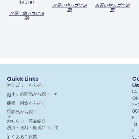
$
40.00
お買い物カゴに追
お買い物カゴに追
加
加
お買い物カゴに追
加
Quick Links
Co
Us
カテゴリーから探す
LA
おすすめ商品から探す
LA
ON
オ
症状・用途から探す
SH
ン
88
全商品から探す
ラ
E
お知らせ・商品紹介
イ
1st
決済・送料・配送について
ン
St
シ
よくあるご質問
Sui