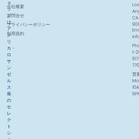
ョ
Lo
会社概要
ッ
An
お問合せ
プ
CA
は、
90
プライバシーポリシー
ア
Ema
利用規約
メ
in
リ
Ph
カ・
1-2
ロ
617
サ
77
ン
ゼ
営
ル
Mo
ス
10
発
5P
の
セ
レ
ク
ト
シ