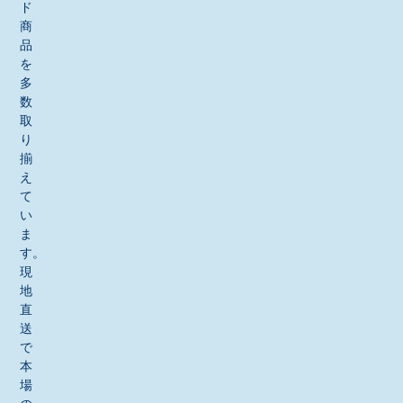
ド
商
品
を
多
数
取
り
揃
え
て
い
ま
す。
現
地
直
送
で
本
場