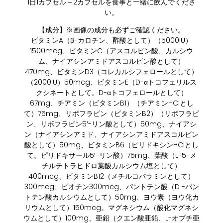
1日1カプセル～2カプセルを食事と一緒に飲んでくださ
い。
【成分】※画像の成分も必ずご確認ください。
ビタミンA（β-カロチン、酢酸として）（5000IU）
1500mcg、ビタミンC（アスコルビン酸、カルシウ
ム、ナイアシンアミドアスコルビン酸として）
470mg、ビタミンD3（コレカルシフェロールとして）
（2000IU）50mcg、ビタミンE（D-αトコフェリルス
クシネートとして。D-αトコフェロールとして）
67mg、チアミン（ビタミンB1）（チアミンHCIとし
て）75mg、リボフラビン（ビタミンB2）（リボフラビ
ン、リボフラビン5′-リン酸として）50mg、ナイアシ
ン（ナイアシンアミド、ナイアシンアミドアスコルビン
酸として）50mg、ビタミンB6（ピリドキシンHCIとし
て。ピリドキサール5′-リン酸）75mg、葉酸（L-5-メ
チルテトラヒドロ葉酸カルシウム塩として）
400mcg、ビタミンB12（メチルコバラミンとして）
300mcg、ビオチン300mcg、パントテン酸（D -パン
トテン酸カルシウムとして）50mg、ヨウ素（ヨウ化カ
リウムとして）150mcg。マグネシウム（酸化マグネシ
ウムとして）100mg、亜鉛（クエン酸亜鉛、L-オプチ亜