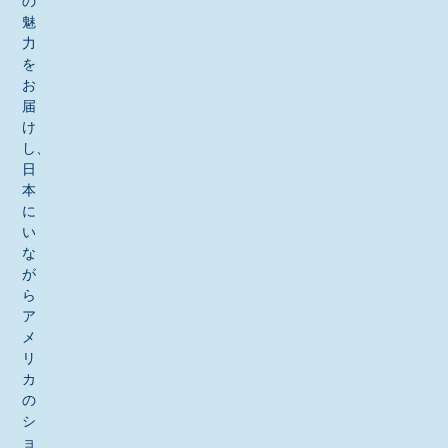
の
魅
力
を
お
届
け
し、
日
本
に
い
な
が
ら
ア
メ
リ
カ
の
シ
ョ