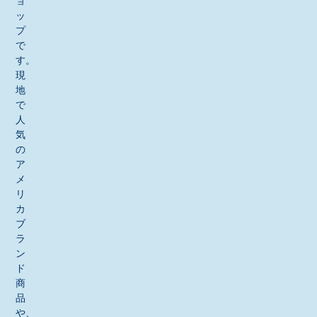
ョ
ッ
プ
で
す。
現
地
で
人
気
の
ア
メ
リ
カ
ブ
ラ
ン
ド
商
品
や、