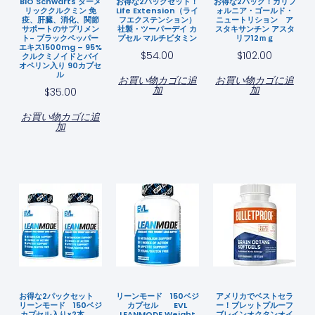
BIO Schwarts ターメ
お得な2パックセット！
お得な2パック！カリフ
リッククルクミン 免
Life Extension（ライ
ォルニア・ゴールド・
疫、肝臓、消化、関節
フエクステンション）
ニュートリション ア
サポートのサプリメン
社製・ツーパーデイ カ
スタキサンチン アスタ
ト- ブラックペッパー
プセル マルチビタミン
リフ12ｍｇ
エキス1500mg – 95%
$
54.00
$
102.00
クルクミノイドとバイ
オペリン入り 90カプセ
ル
お買い物カゴに追
お買い物カゴに追
加
加
$
35.00
お買い物カゴに追
加
お得な2パックセット
リーンモード 150ベジ
アメリカでベストセラ
リーンモード 150ベジ
カプセル EVL
ー！ブレットプルーフ
カプセル入り×2本
LEANMODE Weight
ブレインオクタンオイ