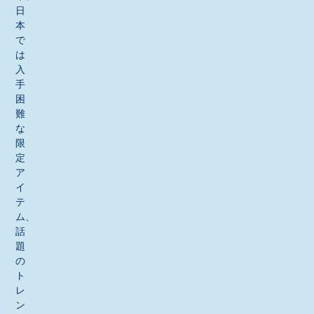
日
本
で
は
入
手
困
難
な
限
定
ア
イ
テ
ム、
話
題
の
ト
レ
ン