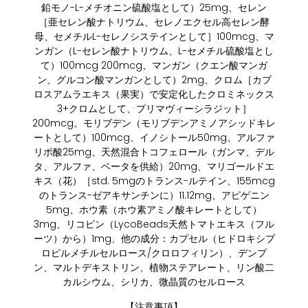
鉛モノ-L-メチオニン硫酸塩として）25mg、セレン
［亜セレン酸ナトリウム、セレノエクセル高セレン酵
母、セメチルL-セレノシステインとして］100mcg、マ
ンガン（L-セレン酸ナトリウム、L-セメチル硫酸塩とし
て）100mcg 200mcg、マンガン（クエン酸マンガ
ン、グルコン酸マンガンとして）2mg、クロム［カプ
ロスアムラエキス（果実）で安定化したクロミネックス
3+クロムとして、プリマヴィーシラジット］
200mcg。モリブデン（モリブデンアミノアシッドキレ
ートとして）100mcg、イノシトール50mg、アルファ
リポ酸25mg、天然混合トコフェロール（ガンマ、デル
タ、アルファ、ベータを供給）20mg、マリゴールドエ
キス（花）［std. 5mgのトランス-ルテイン、155mcg
のトランス-ゼアキサンチンに）11.12mg、アピゲニン
5mg、ホウ素（ホウ素アミノ酸キレートとして）
3mg、リコピン（LycoBeads天然トマトエキス（フル
ーツ）から）1mg、他の成分：カプセル（ヒドロキシプ
ロピルメチルセルロース/クロロフィリン）、デンプ
ン、マルトデキストリン、植物ステアレート、リン酸二
カルシウム、シリカ、微晶質のセルロース
【注意事項】