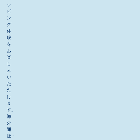
ッ
ピ
ン
グ
体
験
を
お
楽
し
み
い
た
だ
け
ま
す。
海
外
通
販・