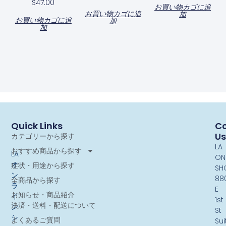
$
47.00
お買い物カゴに追
お買い物カゴに追
加
お買い物カゴに追
加
加
Quick Links
Co
Us
カテゴリーから探す
LA
おすすめ商品から探す
LA
ON
オ
症状・用途から探す
SH
ン
88
全商品から探す
ラ
E
お知らせ・商品紹介
イ
1st
決済・送料・配送について
ン
St
シ
よくあるご質問
Sui