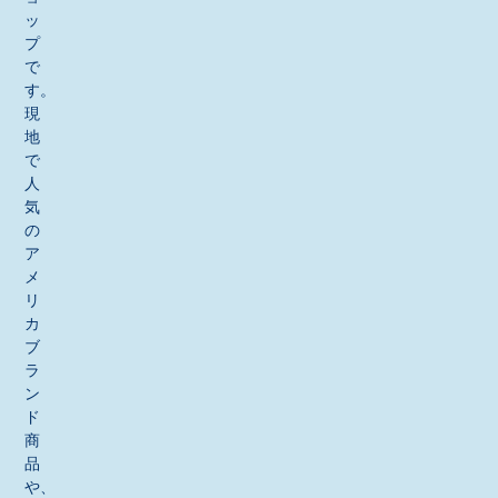
ッ
プ
で
す。
現
地
で
人
気
の
ア
メ
リ
カ
ブ
ラ
ン
ド
商
品
や、