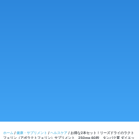
ホーム
/
健康・サプリメント
/
ヘルスケア
/ お得な2本セット！リーズドライのラクト
フェリン（アポラクトフェリン）サプリメント 250mg 60粒 タンパク質 ダイエッ