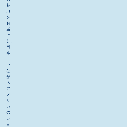
魅
力
を
お
届
け
し、
日
本
に
い
な
が
ら
ア
メ
リ
カ
の
シ
ョ