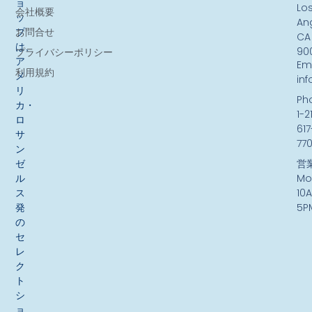
ョ
Lo
会社概要
ッ
An
お問合せ
プ
CA
は、
90
プライバシーポリシー
ア
Ema
利用規約
メ
in
リ
Ph
カ・
1-2
ロ
617
サ
77
ン
ゼ
営
ル
Mo
ス
10
発
5P
の
セ
レ
ク
ト
シ
ョ