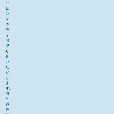
ッ
ピ
ン
グ
体
験
を
お
楽
し
み
い
た
だ
け
ま
す。
海
外
通
販・