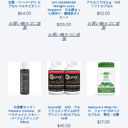
社製・ツーパーデイ カ
EVL LEANMODE
アスタリフ12ｍｇ・120
プセル マルチビタミン
Weight Loss
ソフトカプセル
Support 引き締まっ
$
54.00
$
52.00
た体作り・燃焼系ダイ
エット
お買い物カゴに追
お買い物カゴに追
$
105.00
加
加
お買い物カゴに追
加
大容量サイズ！
Qunol社 Q10 ウル
Nature’s Way Fo-
Paula’s Choice ポ
トラコエンザイム10サ
Ti フォーチ 100ベジ
ーラチョイス スキン・
プリメント60カプセル
カプセル 薄毛・白髪
パーフェクティング
×2本
$
27.00
118ml
$
45.00