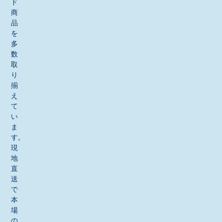
ド
商
品
を
多
数
取
り
揃
え
て
い
ま
す。
現
地
直
送
で
本
場
の