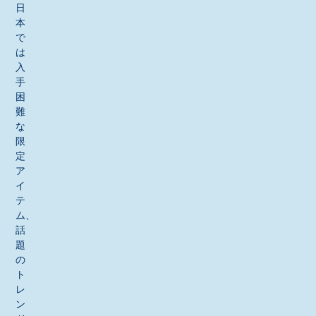
日
本
で
は
入
手
困
難
な
限
定
ア
イ
テ
ム、
話
題
の
ト
レ
ン