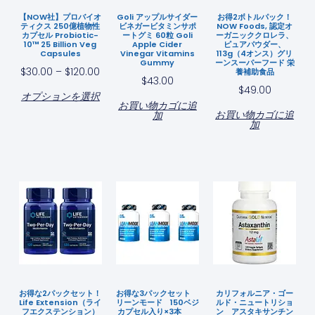
【NOW社】プロバイオ
Goli アップルサイダー
お得2ボトルパック！
ティクス 250億植物性
ビネガービタミンサポ
NOW Foods, 認定オ
カプセル Probiotic-
ートグミ 60粒 Goli
ーガニッククロレラ、
10™ 25 Billion Veg
Apple Cider
ピュアパウダー、
Capsules
Vinegar Vitamins
113g（4オンス）グリ
Gummy
ーンスーパーフード 栄
$
30.00
–
$
120.00
養補助食品
$
43.00
$
49.00
オプションを選択
お買い物カゴに追
お買い物カゴに追
加
加
お得な2パックセット！
お得な3パックセット
カリフォルニア・ゴー
Life Extension（ライ
リーンモード 150ベジ
ルド・ニュートリショ
フエクステンション）
カプセル入り×3本
ン アスタキサンチン