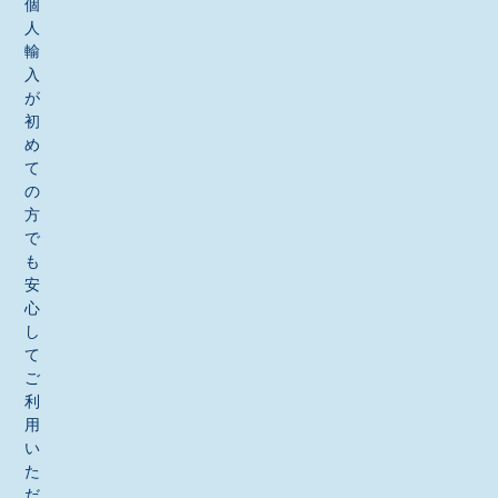
個
人
輸
入
が
初
め
て
の
方
で
も
安
心
し
て
ご
利
用
い
た
だ