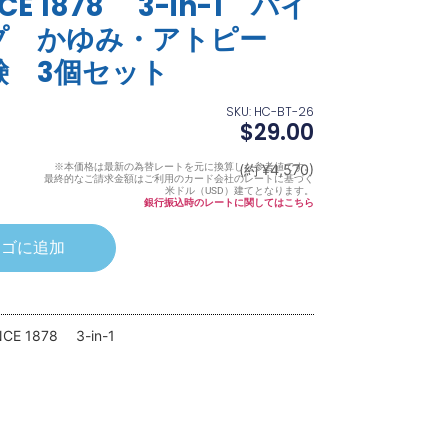
NCE 1878 3-in-1 パイ
プ かゆみ・アトピー
鹸 3個セット
SKU: HC-BT-26
$
29.00
※本価格は最新の為替レートを元に換算した参考値です。
(約 ¥4,570)
最終的なご請求金額はご利用のカード会社のレートに基づく
米ドル（USD）建てとなります。
銀行振込時のレートに関してはこちら
カゴに追加
NCE 1878 3-in-1