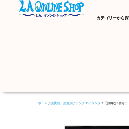
カテゴリーから探
ホーム
/
症状別・用途別
/
アンチエイジング
/ 【お得な3個セット