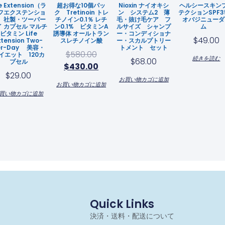
fe Extension（ラ
超お得な10個パッ
Nioxin ナイオキシ
ヘルシースキン
フエクステンショ
ク Tretinoin トレ
ン システム2 薄
テクションSPF
）社製・ツーパー
チノイン0.1％ レチ
毛・抜け毛ケア フ
オバジニューダ
イ カプセル マルチ
ン0.1% ビタミンA
ルサイズ シャンプ
ム
ビタミン Life
誘導体 オールトラン
ー・コンディショナ
$
49.00
xtension Two-
スレチノイン酸
ー・スカルプトリー
er-Day 美容・
トメント セット
$
580.00
イエット 120カ
続きを読む
$
68.00
プセル
$
430.00
$
29.00
お買い物カゴに追加
お買い物カゴに追加
買い物カゴに追加
Quick Links
決済・送料・配送について