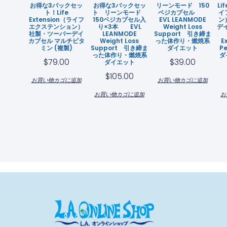
お得な3パックセッ
お得な3パックセッ
リーンモード 150
Li
ト！Life
ト リーンモード
ベジカプセル
イ
Extension（ライフ
150ベジカプセル入
EVL LEANMODE
ン
エクステンション）
り×3本 EVL
Weight Loss
デ
社製・ツーパーデイ
LEANMODE
Support 引き締ま
カプセル マルチビタ
Weight Loss
った体作り・燃焼系
E
ミン (複製)
Support 引き締ま
ダイエット
P
った体作り・燃焼系
ダ
$
79.00
$
39.00
ダイエット
$
105.00
お買い物カゴに追加
お買い物カゴに追加
お買い物カゴに追加
お