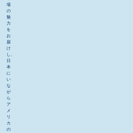
場
の
魅
力
を
お
届
け
し、
日
本
に
い
な
が
ら
ア
メ
リ
カ
の