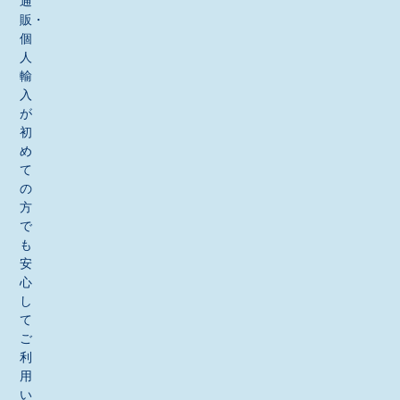
通
販・
個
人
輸
入
が
初
め
て
の
方
で
も
安
心
し
て
ご
利
用
い