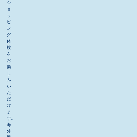
シ
ョ
ッ
ピ
ン
グ
体
験
を
お
楽
し
み
い
た
だ
け
ま
す。
海
外