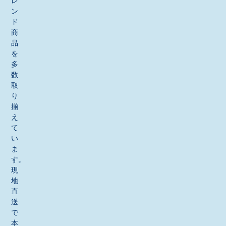
レ
ン
ド
商
品
を
多
数
取
り
揃
え
て
い
ま
す。
現
地
直
送
で
本