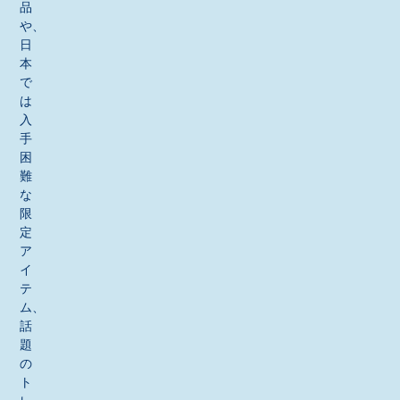
品
や、
日
本
で
は
入
手
困
難
な
限
定
ア
イ
テ
ム、
話
題
の
ト