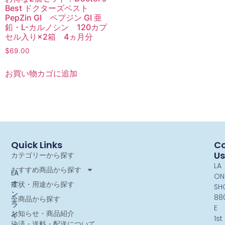
Best ドクターズベスト
PepZin GI ペプジン GI 亜
鉛・L-カルノシン 120カプ
セル入り×2箱 4ヵ月分
$
69.00
お買い物カゴに追加
Quick Links
Co
Us
カテゴリーから探す
LA
おすすめ商品から探す
LA
ON
オ
症状・用途から探す
SH
ン
88
全商品から探す
ラ
E
お知らせ・商品紹介
イ
1st
決済・送料・配送について