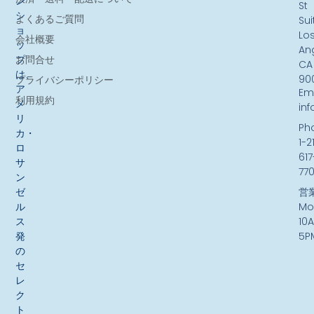
ン
St
シ
よくあるご質問
Sui
ョ
Lo
会社概要
ッ
An
お問合せ
プ
CA
は、
90
プライバシーポリシー
ア
Ema
利用規約
メ
in
リ
Ph
カ・
1-2
ロ
617
サ
77
ン
ゼ
営
ル
Mo
ス
10
発
5P
の
セ
レ
ク
ト