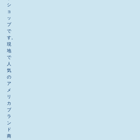
シ
ョ
ッ
プ
で
す。
現
地
で
人
気
の
ア
メ
リ
カ
ブ
ラ
ン
ド
商