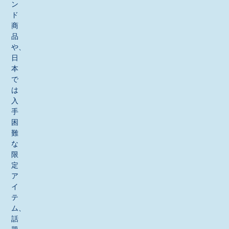
ン
ド
商
品
や、
日
本
で
は
入
手
困
難
な
限
定
ア
イ
テ
ム、
話