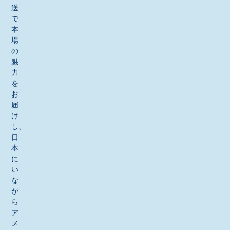
送
で
本
場
の
魅
力
を
お
届
け
し、
日
本
に
い
な
が
ら
ア
メ