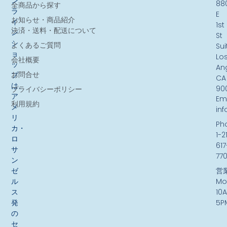
ン
88
全商品から探す
ラ
E
お知らせ・商品紹介
イ
1st
決済・送料・配送について
ン
St
シ
よくあるご質問
Sui
ョ
Lo
会社概要
ッ
An
お問合せ
プ
CA
は、
90
プライバシーポリシー
ア
Ema
利用規約
メ
in
リ
Ph
カ・
1-2
ロ
617
サ
77
ン
ゼ
営
ル
Mo
ス
10
発
5P
の
セ