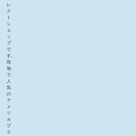
レ
ク
ト
シ
ョ
ッ
プ
で
す。
現
地
で
人
気
の
ア
メ
リ
カ
ブ
ラ