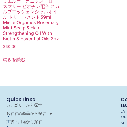
ミエルオーガニクス ロー
ズマリー ビオチン配合 スカ
ルプエッシェンシャルオイ
ル トリートメント59ml
Mielle Organics Rosemary
Mint Scalp & Hair
Strengthening Oil With
Biotin & Essential Oils 2oz
$
30.00
続きを読む
Quick Links
Co
Us
カテゴリーから探す
LA
おすすめ商品から探す
LA
ON
オ
症状・用途から探す
SH