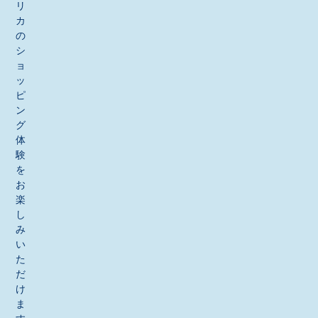
リ
カ
の
シ
ョ
ッ
ピ
ン
グ
体
験
を
お
楽
し
み
い
た
だ
け
ま