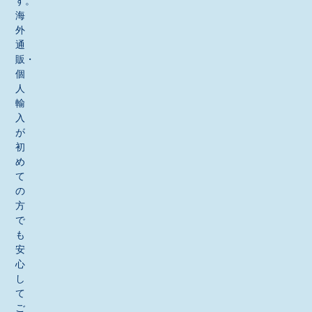
す。
海
外
通
販・
個
人
輸
入
が
初
め
て
の
方
で
も
安
心
し
て
ご