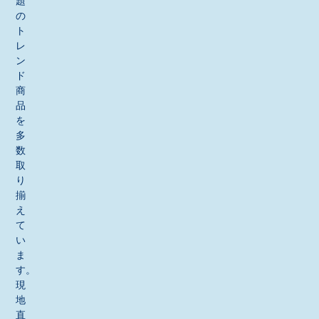
題
の
ト
レ
ン
ド
商
品
を
多
数
取
り
揃
え
て
い
ま
す。
現
地
直