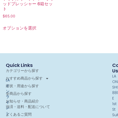
ッドプレッシャー 6箱セッ
ト
$
65.00
オプションを選択
Quick Links
Co
Us
カテゴリーから探す
LA
おすすめ商品から探す
LA
ON
オ
症状・用途から探す
SH
ン
88
全商品から探す
ラ
E
お知らせ・商品紹介
イ
1st
決済・送料・配送について
ン
St
シ
よくあるご質問
Sui