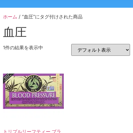
ホーム
/ “血圧”にタグ付けされた商品
血圧
1件の結果を表示中
トリプルリーフティー ブラ