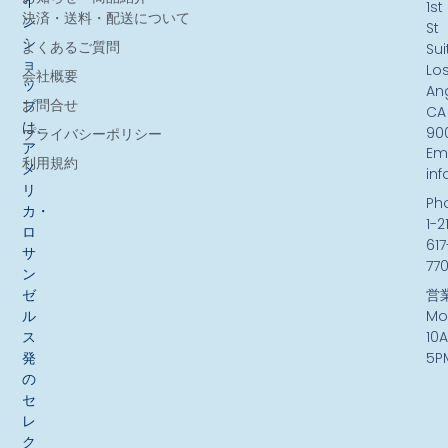
イ
1st
決済・送料・配送について
ン
St
シ
よくあるご質問
Sui
ョ
Lo
会社概要
ッ
An
お問合せ
プ
CA
は、
90
プライバシーポリシー
ア
Ema
利用規約
メ
in
リ
Ph
カ・
1-2
ロ
617
サ
77
ン
ゼ
営
ル
Mo
ス
10
発
5P
の
セ
レ
ク