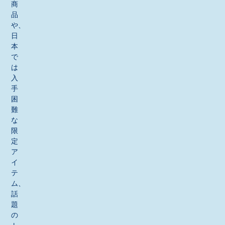
商
品
や、
日
本
で
は
入
手
困
難
な
限
定
ア
イ
テ
ム、
話
題
の