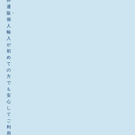
外
通
販・
個
人
輸
入
が
初
め
て
の
方
で
も
安
心
し
て
ご
利
用