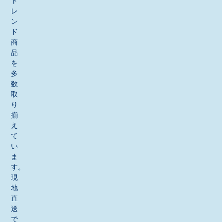
ト
レ
ン
ド
商
品
を
多
数
取
り
揃
え
て
い
ま
す。
現
地
直
送
で