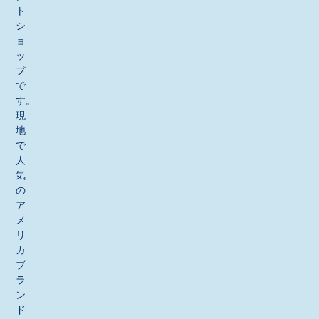
ト
シ
ョ
ッ
プ
で
す。
現
地
で
人
気
の
ア
メ
リ
カ
ブ
ラ
ン
ド