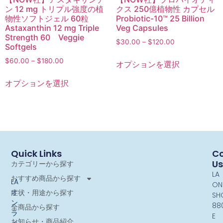
ン 12 mg トリプル強度の植
クス 250億植物性 カプセル
物性ソフトジェル 60粒
Probiotic-10™ 25 Billion
Astaxanthin 12 mg Triple
Veg Capsules
Strength 60 Veggie
$
30.00
–
$
120.00
Softgels
$
60.00
–
$
180.00
オプションを選択
オプションを選択
Quick Links
Co
Us
カテゴリーから探す
LA
おすすめ商品から探す
LA
ON
オ
症状・用途から探す
SH
ン
88
全商品から探す
ラ
E
お知らせ・商品紹介