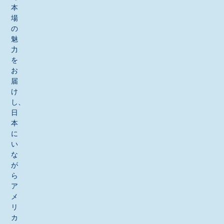
本
場
の
魅
力
を
お
届
け
し、
日
本
に
い
な
が
ら
ア
メ
リ
カ