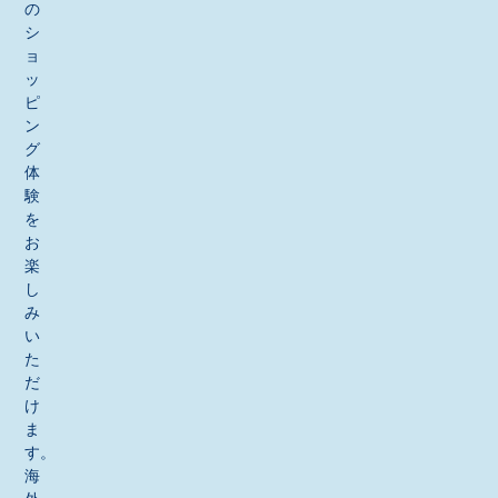
の
シ
ョ
ッ
ピ
ン
グ
体
験
を
お
楽
し
み
い
た
だ
け
ま
す。
海