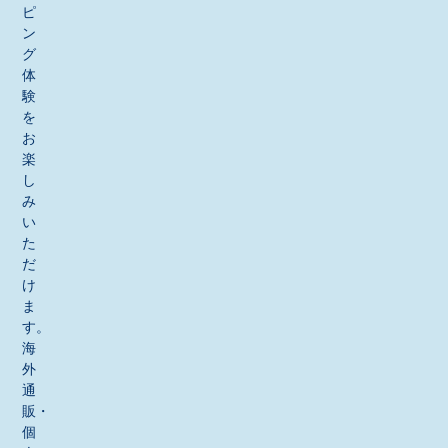
ピ
ン
グ
体
験
を
お
楽
し
み
い
た
だ
け
ま
す。
海
外
通
販・
個