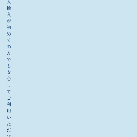
人
輸
入
が
初
め
て
の
方
で
も
安
心
し
て
ご
利
用
い
た
だ
け