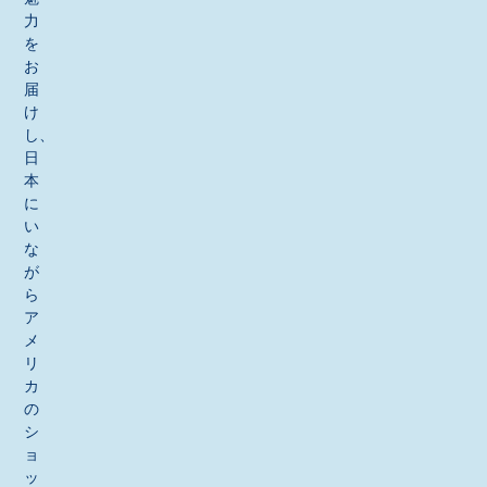
力
を
お
届
け
し、
日
本
に
い
な
が
ら
ア
メ
リ
カ
の
シ
ョ
ッ