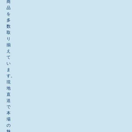
商
品
を
多
数
取
り
揃
え
て
い
ま
す。
現
地
直
送
で
本
場
の
魅