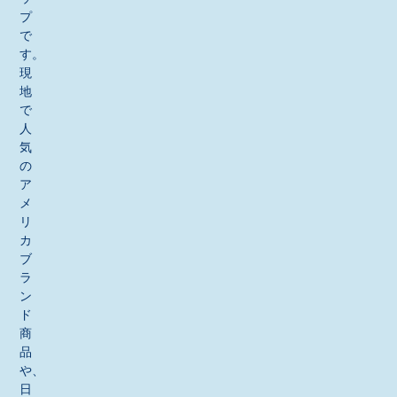
プ
で
す。
現
地
で
人
気
の
ア
メ
リ
カ
ブ
ラ
ン
ド
商
品
や、
日