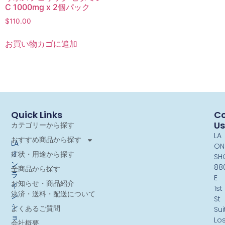
C 1000mg x 2個パック
$
110.00
お買い物カゴに追加
Quick Links
Co
Us
カテゴリーから探す
LA
おすすめ商品から探す
LA
ON
オ
症状・用途から探す
SH
ン
88
全商品から探す
ラ
E
お知らせ・商品紹介
イ
1st
決済・送料・配送について
ン
St
シ
よくあるご質問
Sui
ョ
Lo
会社概要