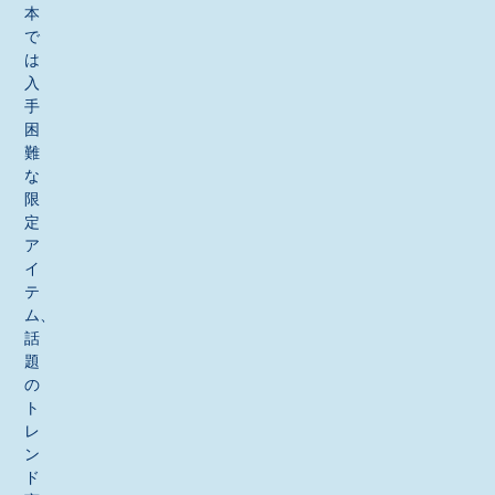
本
で
は
入
手
困
難
な
限
定
ア
イ
テ
ム、
話
題
の
ト
レ
ン
ド