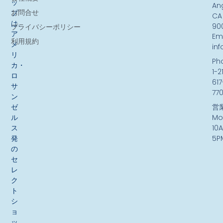
ッ
An
お問合せ
プ
CA
は、
90
プライバシーポリシー
ア
Ema
利用規約
メ
in
リ
Ph
カ・
1-2
ロ
617
サ
77
ン
ゼ
営
ル
Mo
ス
10
発
5P
の
セ
レ
ク
ト
シ
ョ
ッ