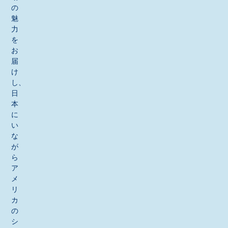
の
魅
力
を
お
届
け
し、
日
本
に
い
な
が
ら
ア
メ
リ
カ
の
シ