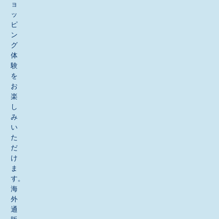
ョ
ッ
ピ
ン
グ
体
験
を
お
楽
し
み
い
た
だ
け
ま
す。
海
外
通