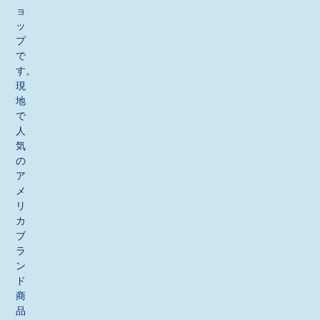
ョ
ッ
プ
で
す。
現
地
で
人
気
の
ア
メ
リ
カ
ブ
ラ
ン
ド
商
品