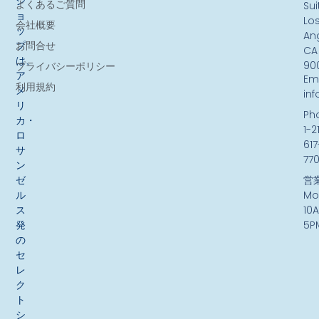
シ
よくあるご質問
Sui
ョ
Lo
会社概要
ッ
An
お問合せ
プ
CA
は、
90
プライバシーポリシー
ア
Ema
利用規約
メ
in
リ
Ph
カ・
1-2
ロ
617
サ
77
ン
ゼ
営
ル
Mo
ス
10
発
5P
の
セ
レ
ク
ト
シ