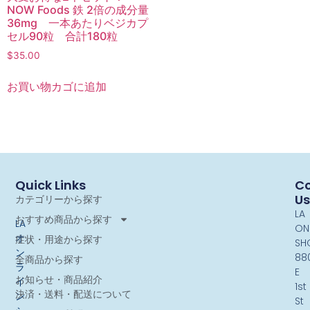
NOW Foods 鉄 2倍の成分量
36mg 一本あたりベジカプ
セル90粒 合計180粒
$
35.00
お買い物カゴに追加
Quick Links
Co
Us
カテゴリーから探す
LA
おすすめ商品から探す
LA
ON
オ
症状・用途から探す
SH
ン
88
全商品から探す
ラ
E
お知らせ・商品紹介
イ
1st
決済・送料・配送について
ン
St