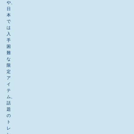
や、
日
本
で
は
入
手
困
難
な
限
定
ア
イ
テ
ム、
話
題
の
ト
レ