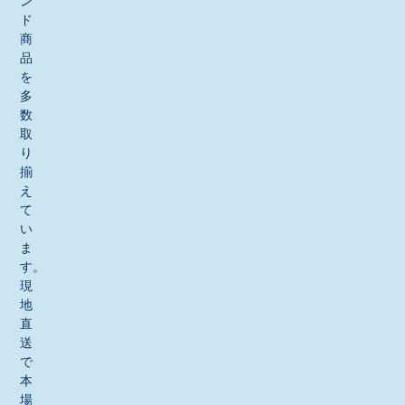
ン
ド
商
品
を
多
数
取
り
揃
え
て
い
ま
す。
現
地
直
送
で
本
場