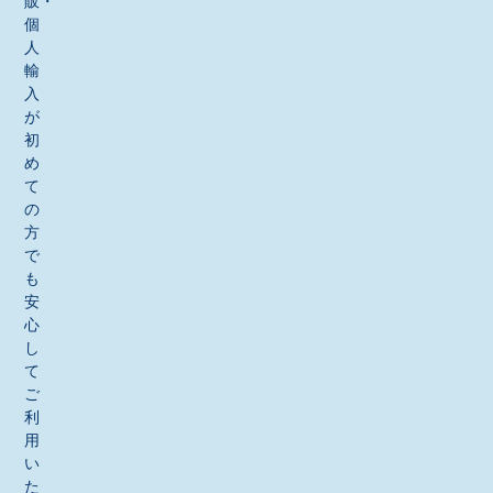
販・
個
人
輸
入
が
初
め
て
の
方
で
も
安
心
し
て
ご
利
用
い
た