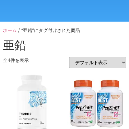
ホーム
/ “亜鉛”にタグ付けされた商品
亜鉛
全4件を表示