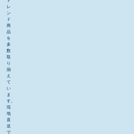
ト
レ
ン
ド
商
品
を
多
数
取
り
揃
え
て
い
ま
す。
現
地
直
送
で