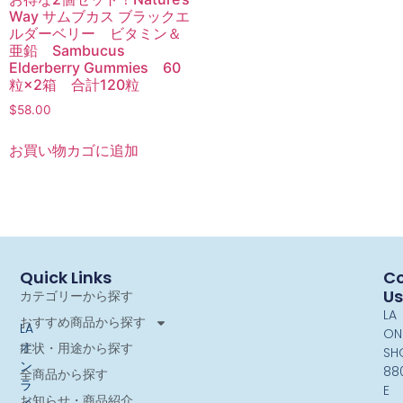
Way サムブカス ブラックエ
ルダーベリー ビタミン＆
亜鉛 Sambucus
Elderberry Gummies 60
粒×2箱 合計120粒
$
58.00
お買い物カゴに追加
Quick Links
Co
Us
カテゴリーから探す
LA
おすすめ商品から探す
LA
ON
オ
症状・用途から探す
SH
ン
88
全商品から探す
ラ
E
お知らせ・商品紹介