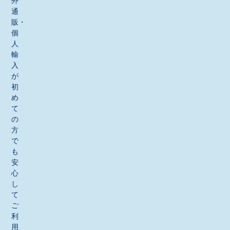
外
通
販・
個
人
輸
入
が
初
め
て
の
方
で
も
安
心
し
て
ご
利
用