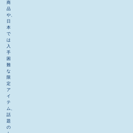
商
品
や、
日
本
で
は
入
手
困
難
な
限
定
ア
イ
テ
ム、
話
題
の