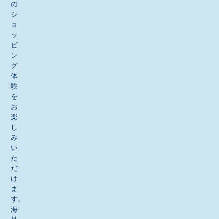
の
シ
ョ
ッ
ピ
ン
グ
体
験
を
お
楽
し
み
い
た
だ
け
ま
す。
海