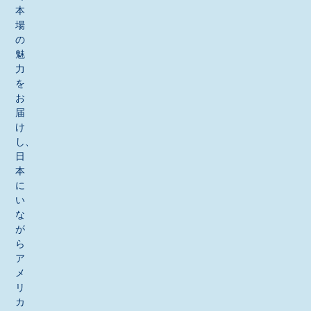
本
場
の
魅
力
を
お
届
け
し、
日
本
に
い
な
が
ら
ア
メ
リ
カ