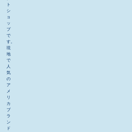
ト
シ
ョ
ッ
プ
で
す。
現
地
で
人
気
の
ア
メ
リ
カ
ブ
ラ
ン
ド