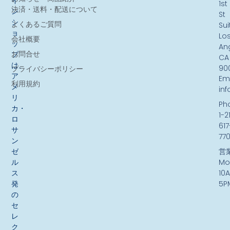
イ
1st
決済・送料・配送について
ン
St
シ
よくあるご質問
Sui
ョ
Lo
会社概要
ッ
An
お問合せ
プ
CA
は、
90
プライバシーポリシー
ア
Ema
利用規約
メ
in
リ
Ph
カ・
1-2
ロ
617
サ
77
ン
ゼ
営
ル
Mo
ス
10
発
5P
の
セ
レ
ク