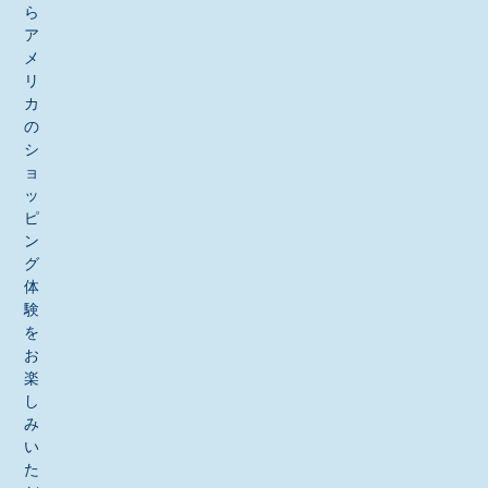
ら
ア
メ
リ
カ
の
シ
ョ
ッ
ピ
ン
グ
体
験
を
お
楽
し
み
い
た