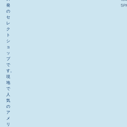
発
5P
の
セ
レ
ク
ト
シ
ョ
ッ
プ
で
す。
現
地
で
人
気
の
ア
メ
リ