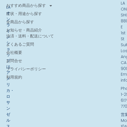
LA
おすすめ商品から探す
LA
ON
オ
症状・用途から探す
SH
ン
88
全商品から探す
ラ
E
お知らせ・商品紹介
イ
1st
決済・送料・配送について
ン
St
シ
よくあるご質問
Sui
ョ
Lo
会社概要
ッ
An
お問合せ
プ
CA
は、
90
プライバシーポリシー
ア
Ema
利用規約
メ
in
リ
Ph
カ・
1-2
ロ
617
サ
77
ン
ゼ
営
ル
Mo
ス
10