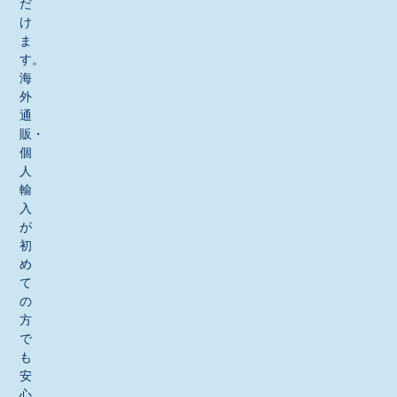
だ
け
ま
す。
海
外
通
販・
個
人
輸
入
が
初
め
て
の
方
で
も
安
心