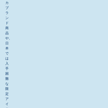
カ
ブ
ラ
ン
ド
商
品
や、
日
本
で
は
入
手
困
難
な
限
定
ア
イ