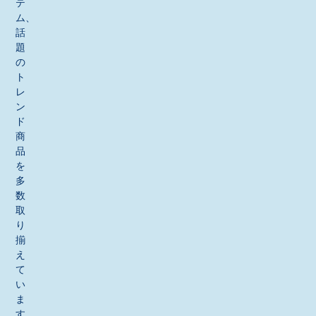
テ
ム、
話
題
の
ト
レ
ン
ド
商
品
を
多
数
取
り
揃
え
て
い
ま
す。