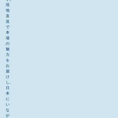
現
地
直
送
で
本
場
の
魅
力
を
お
届
け
し、
日
本
に
い
な
が