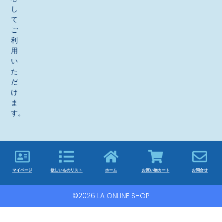
し
て
ご
利
用
い
た
だ
け
ま
す。
マイページ
欲しいものリスト
ホーム
お買い物カート
お問合せ
©2026 LA ONLINE SHOP