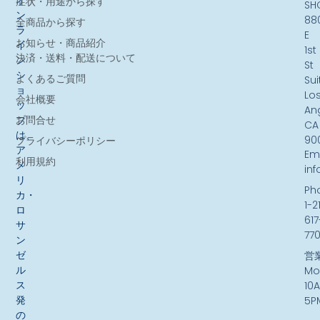
オ
症状・用途から探す
SH
ン
88
全商品から探す
ラ
E
お知らせ・商品紹介
イ
1st
決済・送料・配送について
ン
St
シ
よくあるご質問
Sui
ョ
Lo
会社概要
ッ
An
お問合せ
プ
CA
は、
90
プライバシーポリシー
ア
Ema
利用規約
メ
in
リ
Ph
カ・
1-2
ロ
617
サ
77
ン
ゼ
営
ル
Mo
ス
10
発
5P
の