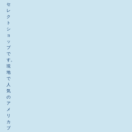
セ
レ
ク
ト
シ
ョ
ッ
プ
で
す。
現
地
で
人
気
の
ア
メ
リ
カ
ブ