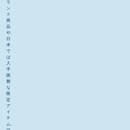
ラ
ン
ド
商
品
や、
日
本
で
は
入
手
困
難
な
限
定
ア
イ
テ
ム、