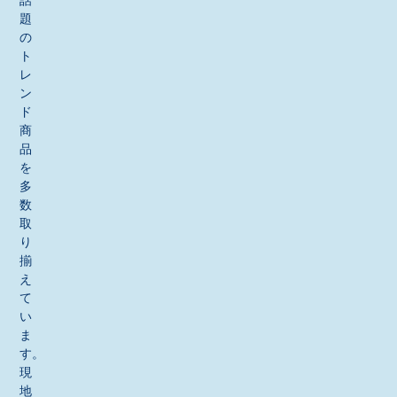
話
題
の
ト
レ
ン
ド
商
品
を
多
数
取
り
揃
え
て
い
ま
す。
現
地