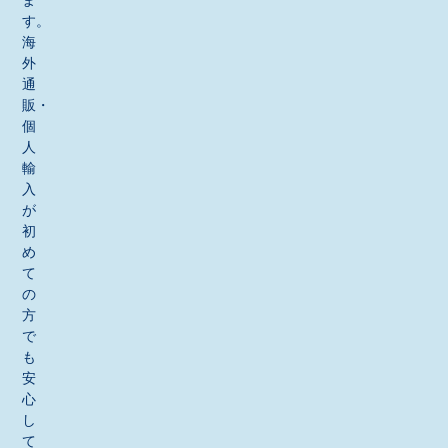
ま
す。
海
外
通
販・
個
人
輸
入
が
初
め
て
の
方
で
も
安
心
し
て