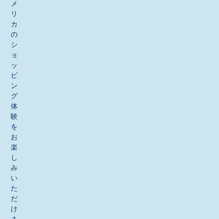
メ
リ
カ
の
シ
ョ
ッ
ピ
ン
グ
体
験
を
お
楽
し
み
い
た
だ
け