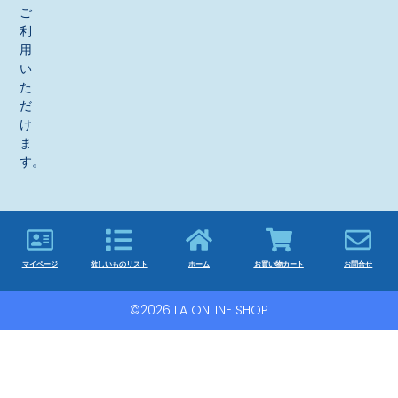
ご
利
用
い
た
だ
け
ま
す。
マイページ
欲しいものリスト
ホーム
お買い物カート
お問合せ
©2026 LA ONLINE SHOP