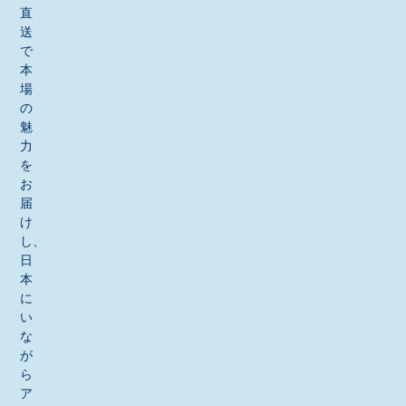
直
送
で
本
場
の
魅
力
を
お
届
け
し、
日
本
に
い
な
が
ら
ア