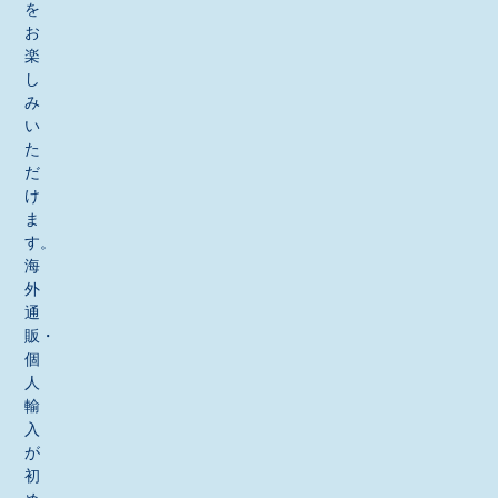
を
お
楽
し
み
い
た
だ
け
ま
す。
海
外
通
販・
個
人
輸
入
が
初