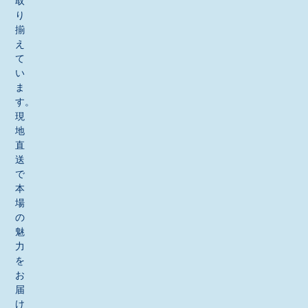
取
り
揃
え
て
い
ま
す。
現
地
直
送
で
本
場
の
魅
力
を
お
届
け