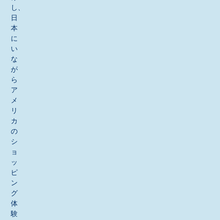
し、
日
本
に
い
な
が
ら
ア
メ
リ
カ
の
シ
ョ
ッ
ピ
ン
グ
体
験