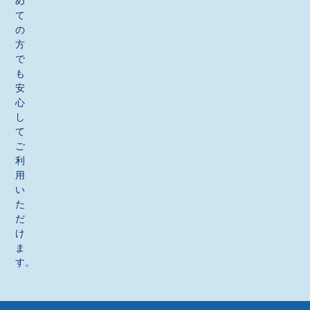
め
て
の
方
で
も
安
心
し
て
ご
利
用
い
た
だ
け
ま
す。