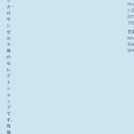
リ
Ph
カ・
1-2
ロ
617
サ
77
ン
ゼ
営
ル
Mo
ス
10
発
5P
の
セ
レ
ク
ト
シ
ョ
ッ
プ
で
す。
現
地