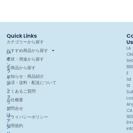
Quick Links
Co
Us
カテゴリーから探す
LA
おすすめ商品から探す
LA
ON
オ
症状・用途から探す
SH
ン
88
全商品から探す
ラ
E
お知らせ・商品紹介
イ
1st
決済・送料・配送について
ン
St
シ
よくあるご質問
Sui
ョ
Lo
会社概要
ッ
An
お問合せ
プ
CA
は、
90
プライバシーポリシー
ア
Ema
利用規約
メ
in