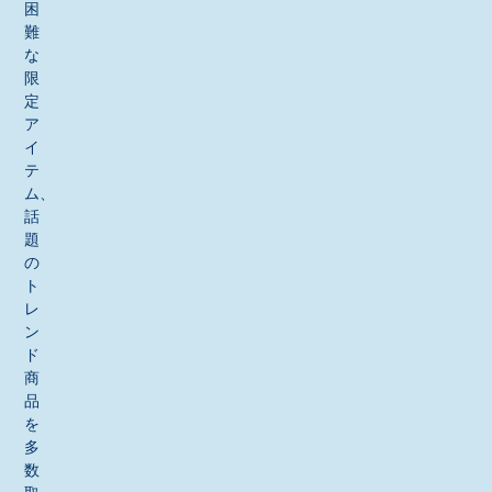
困
難
な
限
定
ア
イ
テ
ム、
話
題
の
ト
レ
ン
ド
商
品
を
多
数