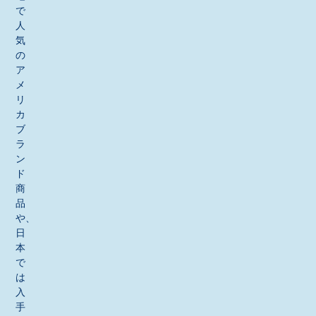
で
人
気
の
ア
メ
リ
カ
ブ
ラ
ン
ド
商
品
や、
日
本
で
は
入
手