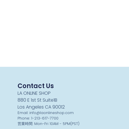
Contact Us
LA ONLINE SHOP
880 E 1st St Suite1B
Los Angeles CA 90012
Email: info@laonlineshop.com
Phone: 1-213-617-7700
営業時間: Mon-Fri 10AM - 5PM(PST)