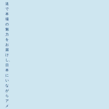
送
で
本
場
の
魅
力
を
お
届
け
し、
日
本
に
い
な
が
ら
ア
メ