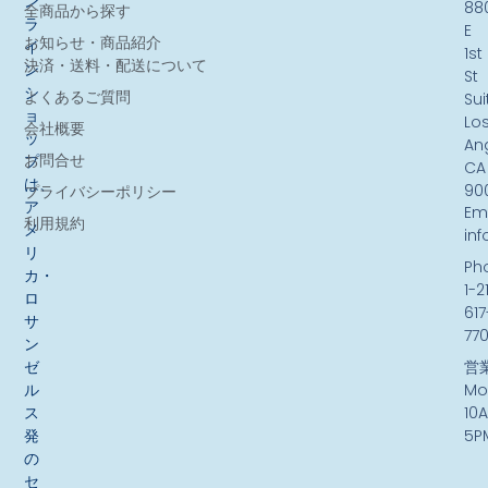
ン
88
全商品から探す
ラ
E
お知らせ・商品紹介
イ
1st
決済・送料・配送について
ン
St
シ
よくあるご質問
Sui
ョ
Lo
会社概要
ッ
An
お問合せ
プ
CA
は、
90
プライバシーポリシー
ア
Ema
利用規約
メ
in
リ
Ph
カ・
1-2
ロ
617
サ
77
ン
ゼ
営
ル
Mo
ス
10
発
5P
の
セ