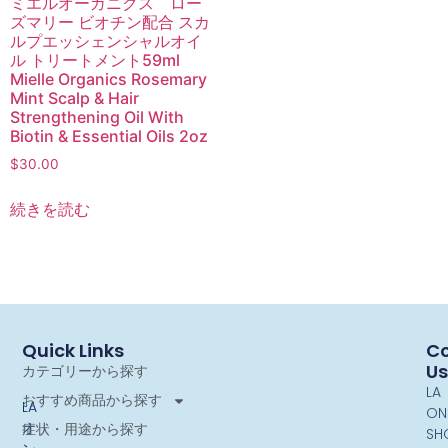
ミエルオーガニクス ロー
ズマリー ビオチン配合 スカ
ルプエッシェンシャルオイ
ル トリートメント59ml
Mielle Organics Rosemary
Mint Scalp & Hair
Strengthening Oil With
Biotin & Essential Oils 2oz
$
30.00
続きを読む
Quick Links
Co
Us
カテゴリーから探す
LA
おすすめ商品から探す
LA
ON
オ
症状・用途から探す
SH