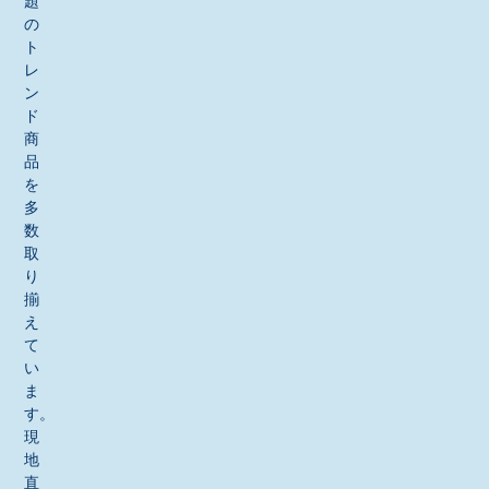
題
の
ト
レ
ン
ド
商
品
を
多
数
取
り
揃
え
て
い
ま
す。
現
地
直