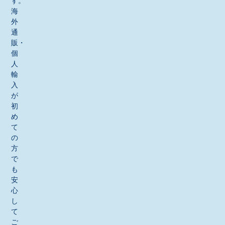
す。
海
外
通
販・
個
人
輸
入
が
初
め
て
の
方
で
も
安
心
し
て
ご