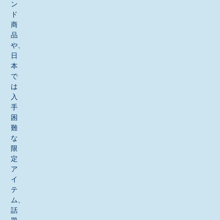
ン
ド
商
品
や、
日
本
で
は
入
手
困
難
な
限
定
ア
イ
テ
ム、
話