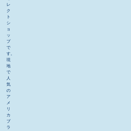
レ
ク
ト
シ
ョ
ッ
プ
で
す。
現
地
で
人
気
の
ア
メ
リ
カ
ブ
ラ