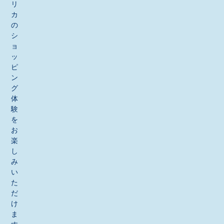
リ
カ
の
シ
ョ
ッ
ピ
ン
グ
体
験
を
お
楽
し
み
い
た
だ
け
ま