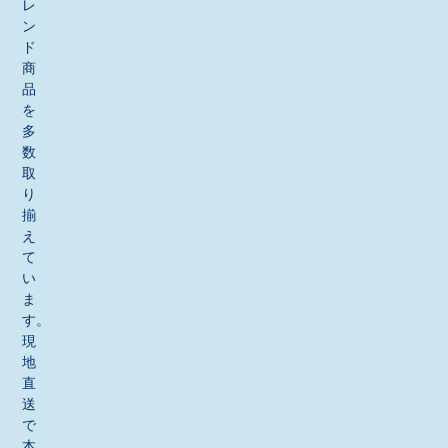
レ
ン
ド
商
品
を
多
数
取
り
揃
え
て
い
ま
す。
現
地
直
送
で
本