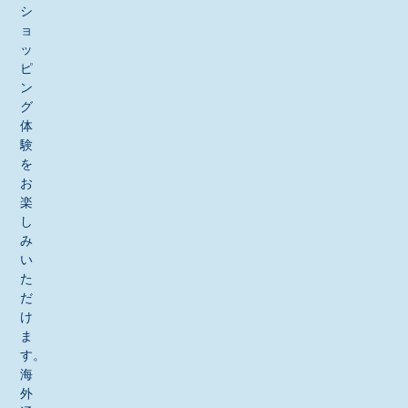
シ
ョ
ッ
ピ
ン
グ
体
験
を
お
楽
し
み
い
た
だ
け
ま
す。
海
外