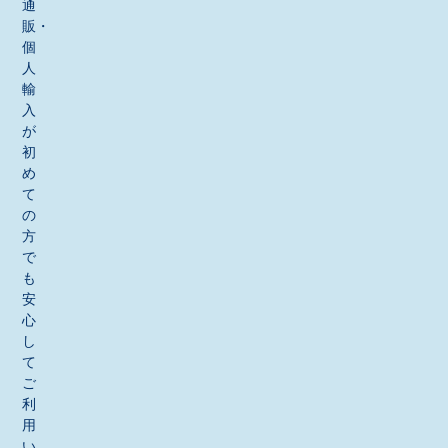
通
販・
個
人
輸
入
が
初
め
て
の
方
で
も
安
心
し
て
ご
利
用
い