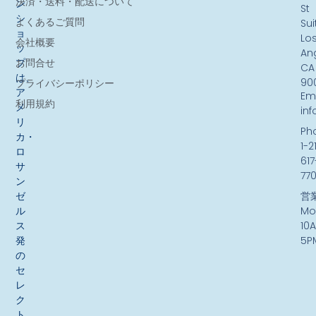
決済・送料・配送について
ン
St
シ
よくあるご質問
Sui
ョ
Lo
会社概要
ッ
An
お問合せ
プ
CA
は、
90
プライバシーポリシー
ア
Ema
利用規約
メ
in
リ
Ph
カ・
1-2
ロ
617
サ
77
ン
ゼ
営
ル
Mo
ス
10
発
5P
の
セ
レ
ク
ト