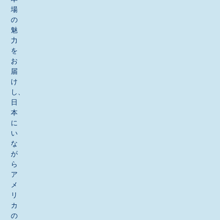
場
の
魅
力
を
お
届
け
し、
日
本
に
い
な
が
ら
ア
メ
リ
カ
の