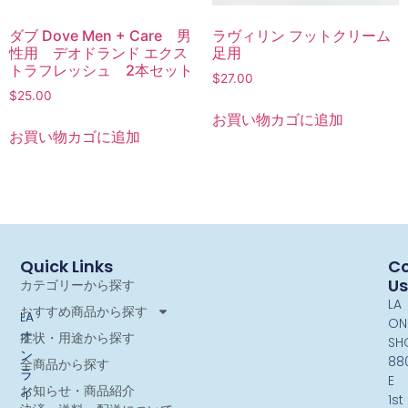
ダブ Dove Men + Care 男
ラヴィリン フットクリーム
性用 デオドランド エクス
足用
トラフレッシュ 2本セット
$
27.00
$
25.00
お買い物カゴに追加
お買い物カゴに追加
Quick Links
Co
Us
カテゴリーから探す
LA
おすすめ商品から探す
LA
ON
オ
症状・用途から探す
SH
ン
88
全商品から探す
ラ
E
お知らせ・商品紹介
イ
1st