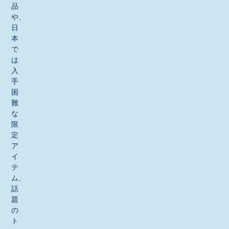
品
や、
日
本
で
は
入
手
困
難
な
限
定
ア
イ
テ
ム、
話
題
の
ト