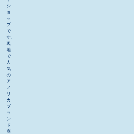
シ
ョ
ッ
プ
で
す。
現
地
で
人
気
の
ア
メ
リ
カ
ブ
ラ
ン
ド
商