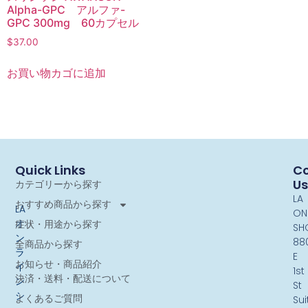
Alpha-GPC アルファ-
GPC 300mg 60カプセル
$
37.00
お買い物カゴに追加
Quick Links
Co
Us
カテゴリーから探す
LA
おすすめ商品から探す
LA
ON
オ
症状・用途から探す
SH
ン
88
全商品から探す
ラ
E
お知らせ・商品紹介
イ
1st
決済・送料・配送について
ン
St
シ
よくあるご質問
Sui