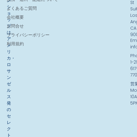
ン
St
シ
よくあるご質問
Sui
ョ
Lo
会社概要
ッ
An
お問合せ
プ
CA
は、
90
プライバシーポリシー
ア
Ema
利用規約
メ
in
リ
Ph
カ・
1-2
ロ
617
サ
77
ン
ゼ
営
ル
Mo
ス
10
発
5P
の
セ
レ
ク
ト