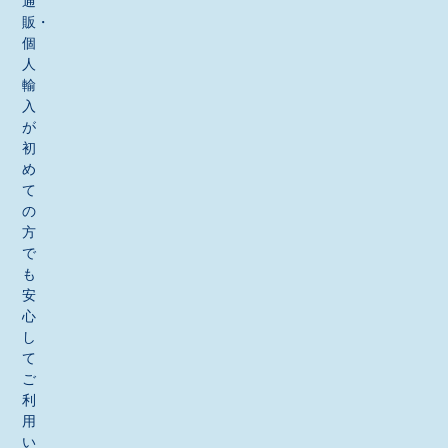
通
販・
個
人
輸
入
が
初
め
て
の
方
で
も
安
心
し
て
ご
利
用
い