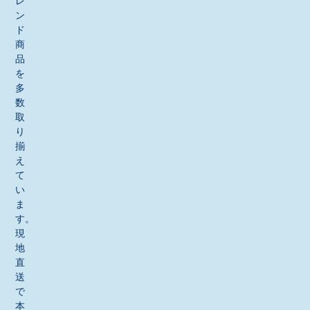
レ
ン
ド
商
品
を
多
数
取
り
揃
え
て
い
ま
す。
現
地
直
送
で
本