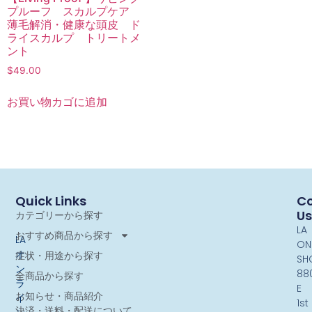
プルーフ スカルプケア
薄毛解消・健康な頭皮 ド
ライスカルプ トリートメ
ント
$
49.00
お買い物カゴに追加
Quick Links
Co
Us
カテゴリーから探す
LA
おすすめ商品から探す
LA
ON
オ
症状・用途から探す
SH
ン
88
全商品から探す
ラ
E
お知らせ・商品紹介
イ
1st
決済・送料・配送について