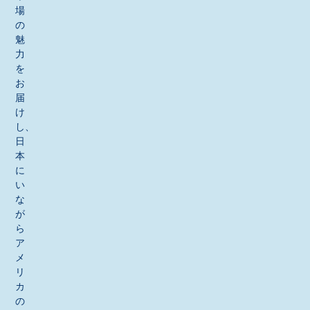
場
の
魅
力
を
お
届
け
し、
日
本
に
い
な
が
ら
ア
メ
リ
カ
の