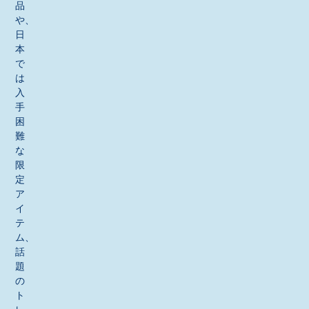
品
や、
日
本
で
は
入
手
困
難
な
限
定
ア
イ
テ
ム、
話
題
の
ト