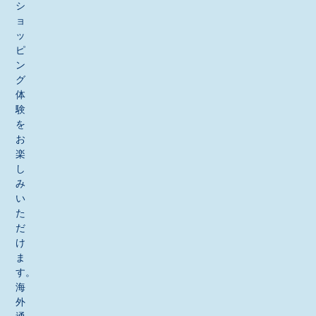
シ
ョ
ッ
ピ
ン
グ
体
験
を
お
楽
し
み
い
た
だ
け
ま
す。
海
外