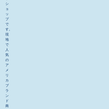
シ
ョ
ッ
プ
で
す。
現
地
で
人
気
の
ア
メ
リ
カ
ブ
ラ
ン
ド
商