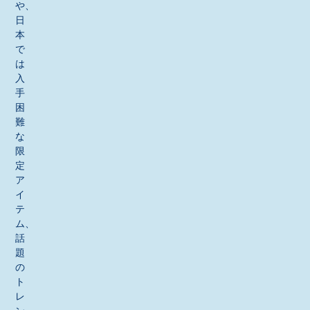
や、
日
本
で
は
入
手
困
難
な
限
定
ア
イ
テ
ム、
話
題
の
ト
レ