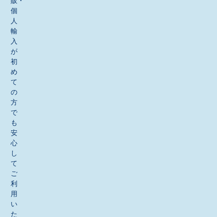
販・
個
人
輸
入
が
初
め
て
の
方
で
も
安
心
し
て
ご
利
用
い
た