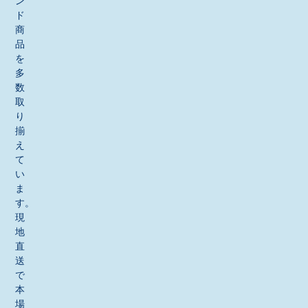
ン
ド
商
品
を
多
数
取
り
揃
え
て
い
ま
す。
現
地
直
送
で
本
場