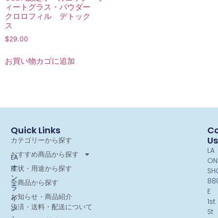
ィートグラス・パウダー
クロロフィル デトック
ス
$
29.00
お買い物カゴに追加
Quick Links
Co
Us
カテゴリーから探す
LA
おすすめ商品から探す
LA
ON
オ
症状・用途から探す
SH
ン
88
全商品から探す
ラ
E
お知らせ・商品紹介
イ
1st
決済・送料・配送について
ン
St