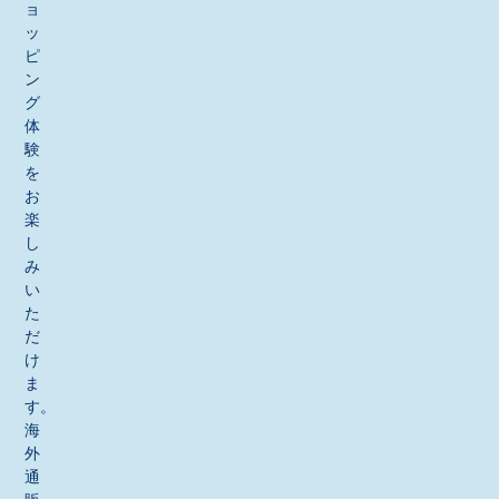
ョ
ッ
ピ
ン
グ
体
験
を
お
楽
し
み
い
た
だ
け
ま
す。
海
外
通