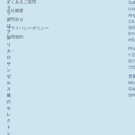
シ
よくあるご質問
Sui
ョ
Lo
会社概要
ッ
An
お問合せ
プ
CA
は、
90
プライバシーポリシー
ア
Ema
利用規約
メ
in
リ
Ph
カ・
1-2
ロ
617
サ
77
ン
ゼ
営
ル
Mo
ス
10
発
5P
の
セ
レ
ク
ト
シ