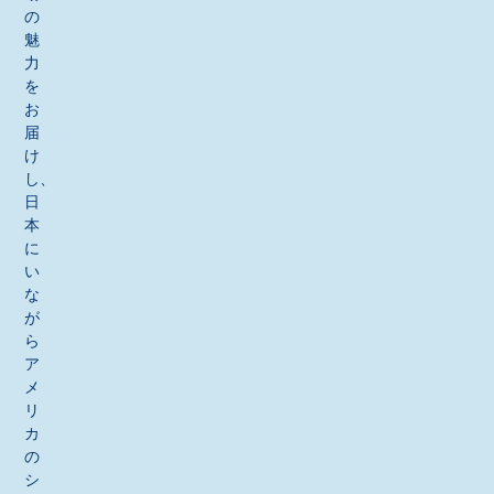
の
魅
力
を
お
届
け
し、
日
本
に
い
な
が
ら
ア
メ
リ
カ
の
シ