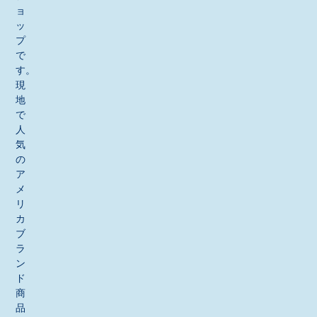
ョ
ッ
プ
で
す。
現
地
で
人
気
の
ア
メ
リ
カ
ブ
ラ
ン
ド
商
品