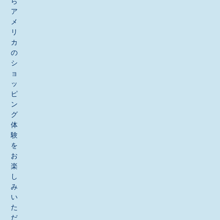
ら
ア
メ
リ
カ
の
シ
ョ
ッ
ピ
ン
グ
体
験
を
お
楽
し
み
い
た
だ