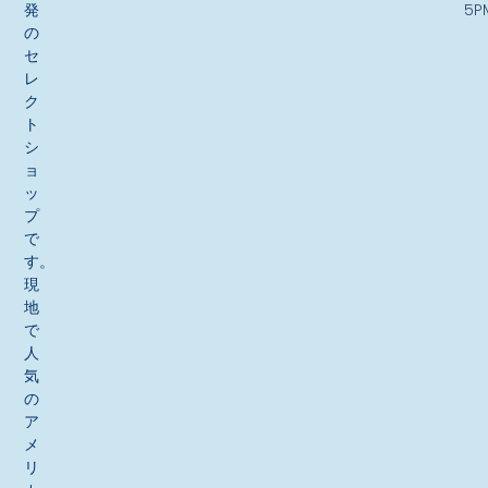
発
5P
の
セ
レ
ク
ト
シ
ョ
ッ
プ
で
す。
現
地
で
人
気
の
ア
メ
リ