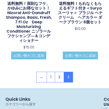
送料無料！深刻なフケ、
送料無料！もれなくもら
かゆみにお得なセット！
えるギフト付き＜Surya
Nizoral Anti-Dandruff
スーリャ＞ ブラジル ヘナ
Shampoo, Basic, Fresh,
クリーム ヘアカラー ダ
7 Fl Oz Deep
ークブラウン 6個セット
Moisturizing
$
112.00
Conditioner ニゾラール
フケシャンプ―＆コンデ
ィショナー
$
75.00
お買い物カゴに追加
お買い物カゴに追加
←
1
2
3
Quick Links
Co
Us
カテゴリーから探す