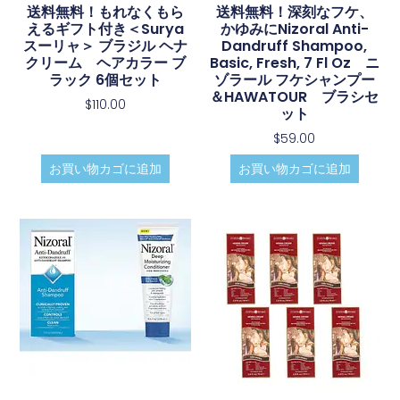
送料無料！もれなくもら
送料無料！深刻なフケ、
えるギフト付き＜Surya
かゆみにNizoral Anti-
スーリャ＞ ブラジル ヘナ
Dandruff Shampoo,
クリーム ヘアカラー ブ
Basic, Fresh, 7 Fl Oz ニ
ラック 6個セット
ゾラール フケシャンプー
＆HAWATOUR ブラシセ
$
110.00
ット
$
59.00
お買い物カゴに追加
お買い物カゴに追加