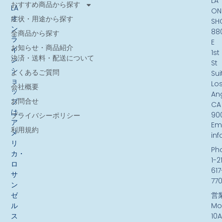
LA
おすすめ商品から探す
LA
ON
オ
症状・用途から探す
SH
ン
88
全商品から探す
ラ
E
お知らせ・商品紹介
イ
1st
決済・送料・配送について
ン
St
シ
よくあるご質問
Sui
ョ
Lo
会社概要
ッ
An
お問合せ
プ
CA
は、
90
プライバシーポリシー
ア
Ema
利用規約
メ
in
リ
Ph
カ・
1-2
ロ
617
サ
77
ン
ゼ
営
ル
Mo
ス
10