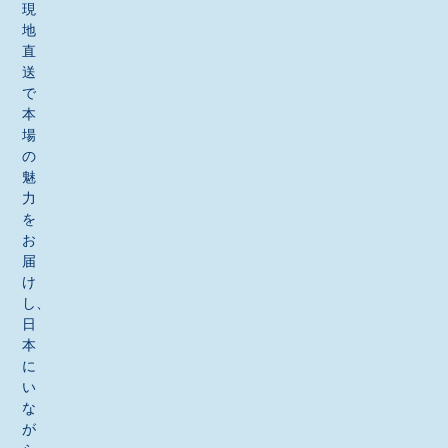
現
地
直
送
で
本
場
の
魅
力
を
お
届
け
し、
日
本
に
い
な
が