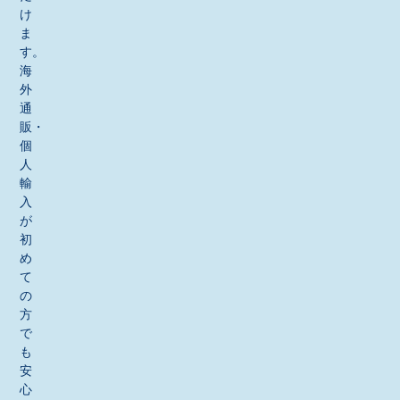
け
ま
す。
海
外
通
販・
個
人
輸
入
が
初
め
て
の
方
で
も
安
心