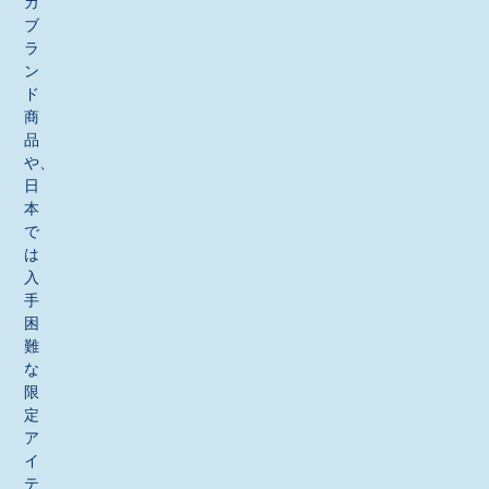
カ
ブ
ラ
ン
ド
商
品
や、
日
本
で
は
入
手
困
難
な
限
定
ア
イ
テ