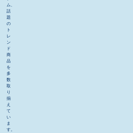
ム、
話
題
の
ト
レ
ン
ド
商
品
を
多
数
取
り
揃
え
て
い
ま
す。