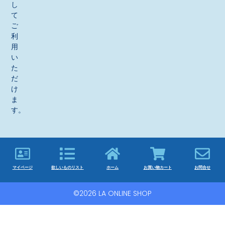
し
て
ご
利
用
い
た
だ
け
ま
す。
マイページ
欲しいものリスト
ホーム
お買い物カート
お問合せ
©2026 LA ONLINE SHOP