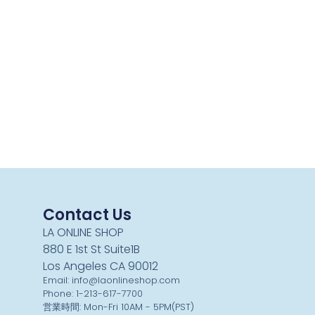
Contact Us
LA ONLINE SHOP
880 E 1st St Suite1B
Los Angeles CA 90012
Email: info@laonlineshop.com
Phone: 1-213-617-7700
営業時間: Mon-Fri 10AM - 5PM(PST)