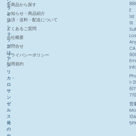
ン
88
全商品から探す
ラ
E
お知らせ・商品紹介
イ
1st
決済・送料・配送について
ン
St
シ
よくあるご質問
Sui
ョ
Lo
会社概要
ッ
An
お問合せ
プ
CA
は、
90
プライバシーポリシー
ア
Ema
利用規約
メ
in
リ
Ph
カ・
1-2
ロ
617
サ
77
ン
ゼ
営
ル
Mo
ス
10
発
5P
の
セ