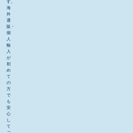
す。
海
外
通
販・
個
人
輸
入
が
初
め
て
の
方
で
も
安
心
し
て
ご