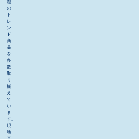
題
の
ト
レ
ン
ド
商
品
を
多
数
取
り
揃
え
て
い
ま
す。
現
地
直