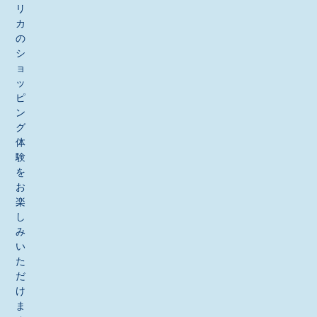
リ
カ
の
シ
ョ
ッ
ピ
ン
グ
体
験
を
お
楽
し
み
い
た
だ
け
ま