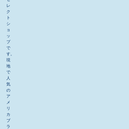
レ
ク
ト
シ
ョ
ッ
プ
で
す。
現
地
で
人
気
の
ア
メ
リ
カ
ブ
ラ