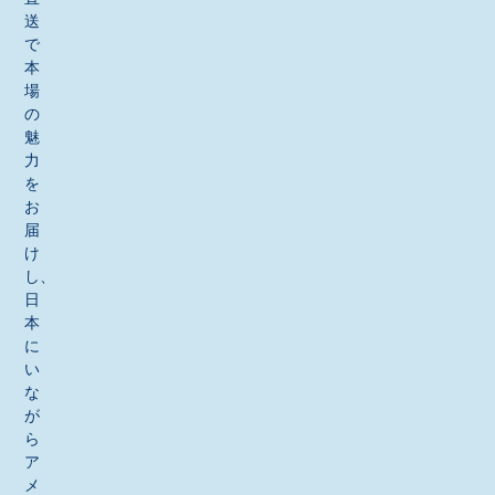
送
で
本
場
の
魅
力
を
お
届
け
し、
日
本
に
い
な
が
ら
ア
メ