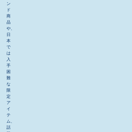
ン
ド
商
品
や、
日
本
で
は
入
手
困
難
な
限
定
ア
イ
テ
ム、
話