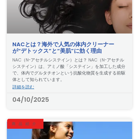
NACとは？海外で人気の体内クリーナー
が“デトックス”と“美肌”に効く理由
NAC（N-アセチルシステイン）とは？ NAC（N-アセチル
システイン）は、アミノ酸「システイン」を加工した成分
で、体内でグルタチオンという抗酸化物質を生成する前駆
体として知られています。
詳細を読む
04/10/2025
商品紹介