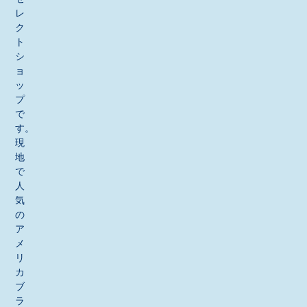
レ
ク
ト
シ
ョ
ッ
プ
で
す。
現
地
で
人
気
の
ア
メ
リ
カ
ブ
ラ