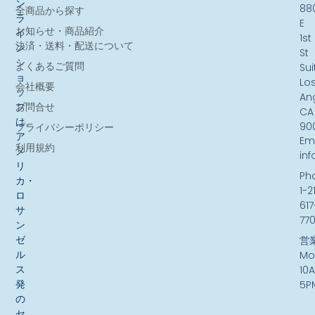
ン
88
全商品から探す
ラ
E
お知らせ・商品紹介
イ
1st
決済・送料・配送について
ン
St
シ
よくあるご質問
Sui
ョ
Lo
会社概要
ッ
An
お問合せ
プ
CA
は、
90
プライバシーポリシー
ア
Ema
利用規約
メ
in
リ
Ph
カ・
1-2
ロ
617
サ
77
ン
ゼ
営
ル
Mo
ス
10
発
5P
の
セ