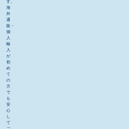
す。
海
外
通
販・
個
人
輸
入
が
初
め
て
の
方
で
も
安
心
し
て
ご