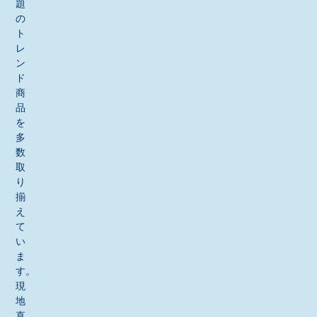
題
の
ト
レ
ン
ド
商
品
を
多
数
取
り
揃
え
て
い
ま
す。
現
地
直