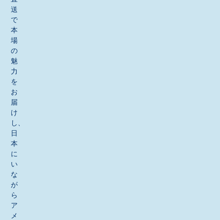
送
で
本
場
の
魅
力
を
お
届
け
し、
日
本
に
い
な
が
ら
ア
メ