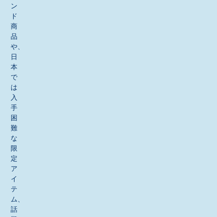
ン
ド
商
品
や、
日
本
で
は
入
手
困
難
な
限
定
ア
イ
テ
ム、
話