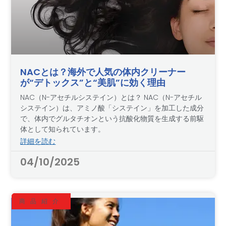
NACとは？海外で人気の体内クリーナー
が“デトックス”と“美肌”に効く理由
NAC（N-アセチルシステイン）とは？ NAC（N-アセチル
システイン）は、アミノ酸「システイン」を加工した成分
で、体内でグルタチオンという抗酸化物質を生成する前駆
体として知られています。
詳細を読む
04/10/2025
商品紹介