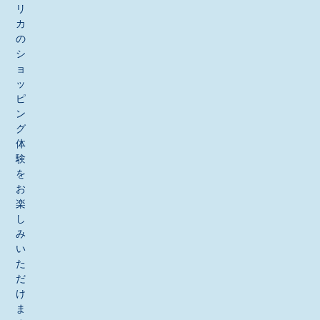
リ
カ
の
シ
ョ
ッ
ピ
ン
グ
体
験
を
お
楽
し
み
い
た
だ
け
ま