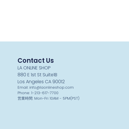
Contact Us
LA ONLINE SHOP
880 E 1st St Suite1B
Los Angeles CA 90012
Email: info@laonlineshop.com
Phone: 1-213-617-7700
営業時間: Mon-Fri 10AM - 5PM(PST)