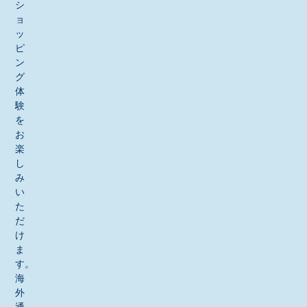
シ
ョ
ッ
ピ
ン
グ
体
験
を
お
楽
し
み
い
た
だ
け
ま
す。
海
外
通