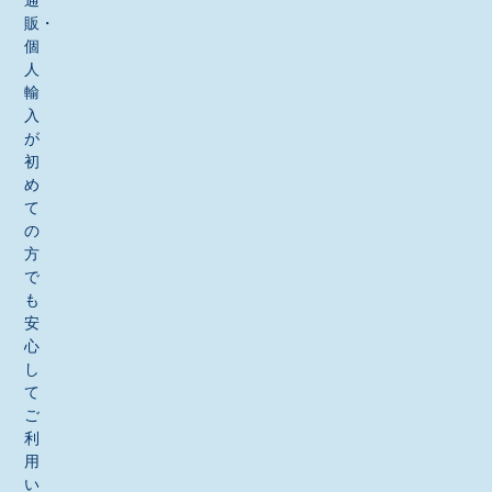
販・
個
人
輸
入
が
初
め
て
の
方
で
も
安
心
し
て
ご
利
用
い