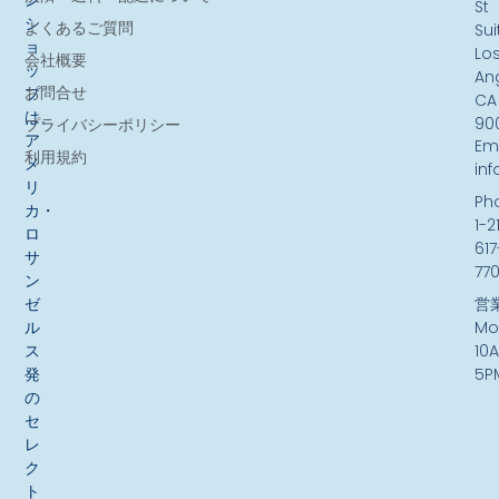
St
シ
よくあるご質問
Sui
ョ
Lo
会社概要
ッ
An
お問合せ
プ
CA
は、
90
プライバシーポリシー
ア
Ema
利用規約
メ
in
リ
Ph
カ・
1-2
ロ
617
サ
77
ン
ゼ
営
ル
Mo
ス
10
発
5P
の
セ
レ
ク
ト