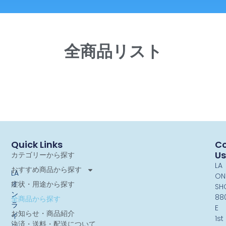
全商品リスト
Quick Links
Co
Us
カテゴリーから探す
LA
おすすめ商品から探す
LA
ON
オ
症状・用途から探す
SH
ン
88
全商品から探す
ラ
E
お知らせ・商品紹介
イ
1st
決済・送料・配送について
ン