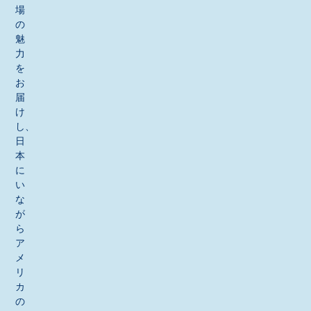
場
の
魅
力
を
お
届
け
し、
日
本
に
い
な
が
ら
ア
メ
リ
カ
の