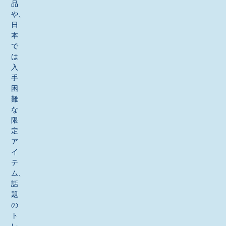
品
や、
日
本
で
は
入
手
困
難
な
限
定
ア
イ
テ
ム、
話
題
の
ト
レ