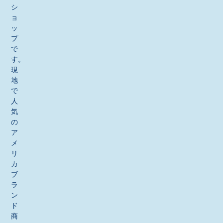
シ
ョ
ッ
プ
で
す。
現
地
で
人
気
の
ア
メ
リ
カ
ブ
ラ
ン
ド
商