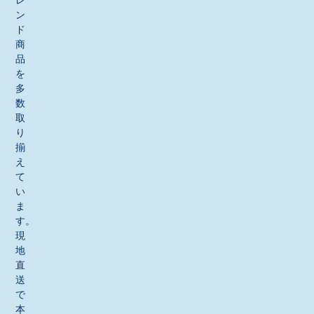
ン
ド
商
品
を
多
数
取
り
揃
え
て
い
ま
す。
現
地
直
送
で
本